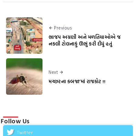
Previous
ભાજપ અગ્રણી અને મળતિયાઓએ જ
નકલી ટોલનાકું ઊભું કરી દીધું હતું
Next
મચ્છરના કબજા’માં રાજકોટ !!
Follow Us
Twitter