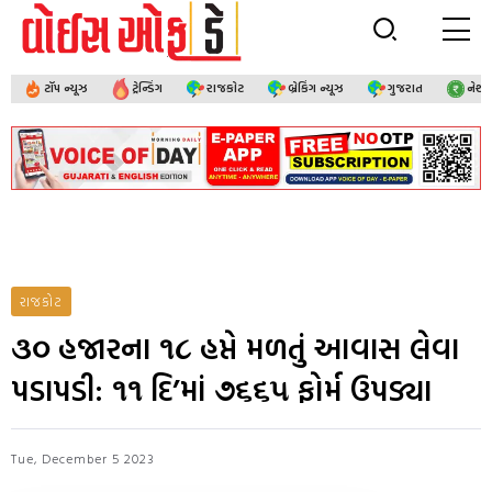
ટૉપ ન્યૂઝ
ટ્રેન્ડિંગ
રાજકોટ
બ્રેકિંગ ન્યૂઝ
ગુજરાત
નેશ
રાજકોટ
૩૦ હજારના ૧૮ હપ્તે મળતું આવાસ લેવા
પડાપડી: ૧૧ દિ’માં ૭૬૬૫ ફોર્મ ઉપડ્યા
Tue, December 5 2023