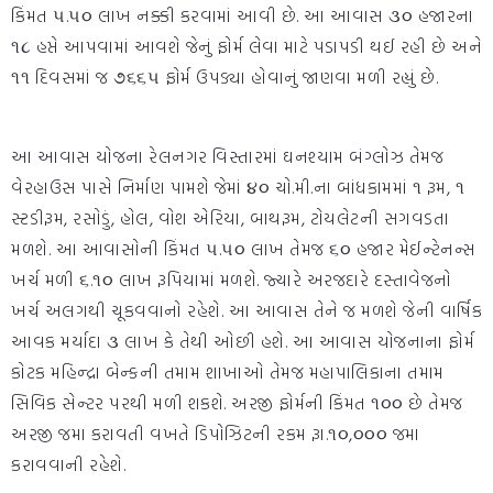
કિંમત ૫.૫૦ લાખ નક્કી કરવામાં આવી છે. આ આવાસ ૩૦ હજારના
૧૮ હપ્તે આપવામાં આવશે જેનું ફોર્મ લેવા માટે પડાપડી થઈ રહી છે અને
૧૧ દિવસમાં જ ૭૬૬૫ ફોર્મ ઉપડ્યા હોવાનું જાણવા મળી રહ્યું છે.
આ આવાસ યોજના રેલનગર વિસ્તારમાં ઘનશ્યામ બંગ્લોઝ તેમજ
વેરહાઉસ પાસે નિર્માણ પામશે જેમાં ૪૦ ચો.મી.ના બાંધકામમાં ૧ રૂમ, ૧
સ્ટડીરૂમ, રસોડું, હોલ, વોશ એરિયા, બાથરૂમ, ટોયલેટની સગવડતા
મળશે. આ આવાસોની કિંમત ૫.૫૦ લાખ તેમજ ૬૦ હજાર મેઈન્ટેનન્સ
ખર્ચ મળી ૬.૧૦ લાખ રૂપિયામાં મળશે. જ્યારે અરજદારે દસ્તાવેજનો
ખર્ચ અલગથી ચૂકવવાનો રહેશે. આ આવાસ તેને જ મળશે જેની વાર્ષિક
આવક મર્યાદા ૩ લાખ કે તેથી ઓછી હશે. આ આવાસ યોજનાના ફોર્મ
કોટક મહિન્દ્રા બેન્કની તમામ શાખાઓ તેમજ મહાપાલિકાના તમામ
સિવિક સેન્ટર પરથી મળી શકશે. અરજી ફોર્મની કિંમત ૧૦૦ છે તેમજ
અરજી જમા કરાવતી વખતે ડિપોઝિટની રકમ રૂા.૧૦,૦૦૦ જમા
કરાવવાની રહેશે.