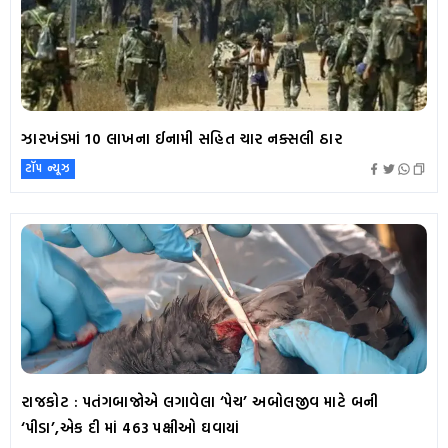
ઝારખંડમાં 10 લાખના ઈનામી સહિત ચાર નક્સલી ઠાર
ટૉપ ન્યૂઝ
રાજકોટ : પતંગબાજોએ લગાવેલા ‘પેચ’ અબોલજીવ માટે બની
‘પીડા’,એક દી માં 463 પક્ષીઓ ઘવાયાં