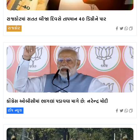
રાજકોટમાં સતત બીજા દિવસે તાપમાન 40 ડિગ્રીને પાર
રાજકોટ
કોંગ્રેસ ઓબીસીમાં ભાગલાં પડાવવા માગે છે: નરેન્દ્ર મોદી
ટૉપ ન્યૂઝ