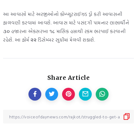
આ આવાસો માટે અરજીઓનો કોમ્પ્યુટરાઈઝડ ડ્રો કરી આવાસની
ફાળવણી કરવામાં આવશે. આવાસ માટે પસંદગી પામનાર લાભાર્થીને
૩૦ હજારના એકસરખા ૧૮ માસિક હપ્તાથી રકમ ભરપાઈ કરવાની
રહેશે. આ ફોર્મ ૨૨ ડિસેમ્બર સુધીમાં મેળવી શકાશે.
Share Article