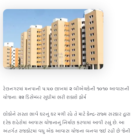
રેલનગરમાં મનપાની ૫.૫૦ લાખમાં ૨ બીએચકેની ૧૦૧૦ આવાસની
યોજના: ૨૨ ડિસેમ્બર સુધીમાં ભરી શકાશે ફોર્મ
લોકોને સસ્તા ભાવે ઘરનું ઘર મળી રહે તે માટે કેન્દ્ર-રાજ્ય સરકાર દ્વારા
દરેક શહેરોમાં આવાસ યોજનાનું નિર્માણ કરવામાં આવી રહ્યું છે. આ
અંતર્ગત રાજકોટમાં વધુ એક આવાસ યોજના બનવા જઈ રહી છે જેની