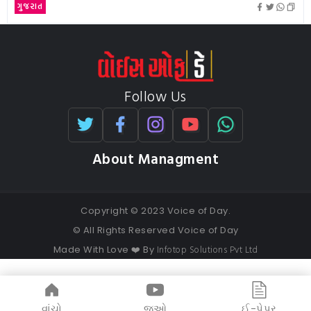
ગુજરાત
Follow Us
About Managment
Copyright © 2023 Voice of Day.
© All Rights Reserved Voice of Day
Infotop Solutions Pvt Ltd
Made With Love ❤️ By
વાંચો
જુઓ
ઈ-પેપર