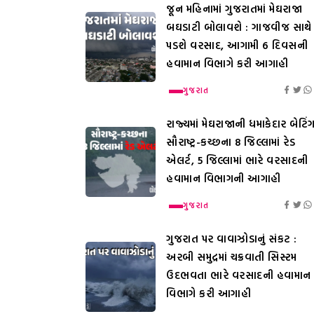
જૂન મહિનામાં ગુજરાતમાં મેઘરાજા
બઘડાટી બોલાવશે : ગાજવીજ સાથે
પડશે વરસાદ, આગામી 6 દિવસની
હવામાન વિભાગે કરી આગાહી
ગુજરાત
રાજ્યમાં મેઘરાજાની ધમાકેદાર બેટિંગ
સૌરાષ્ટ્ર-કચ્છના 8 જિલ્લામાં રેડ
એલર્ટ, 5 જિલ્લામાં ભારે વરસાદની
હવામાન વિભાગની આગાહી
ગુજરાત
ગુજરાત પર વાવાઝોડાનું સંકટ :
અરબી સમુદ્રમાં ચક્રવાતી સિસ્ટમ
ઉદભવતા ભારે વરસાદની હવામાન
વિભાગે કરી આગાહી