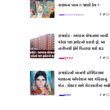
સલમાન ખાન !! જાણો કેમ ?
ENTERTAINMENT
રાજકોટ : આવાસ યોજનામાં ખાલી
પડેલાં 181 ફ્લેટનો કરાશે ડ્રો, આ
તારીખથી ફોર્મ વિતરણ થશે શરૂ
ગુજરાત
રાજકોટની ખાનગી હોસ્પિટલમાં
મણકાના ઓપરેશન બાદ મહિલાનું
મોત : ડોક્ટર સામે બેદરકારીના અક્ષ
ક્રાઇમ