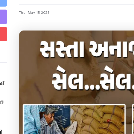
Thu, May 15 2025
ીં
યો