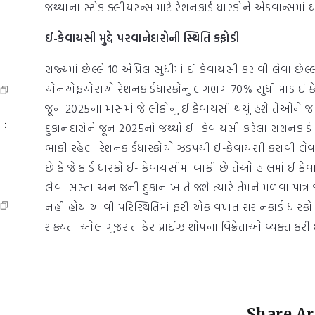
જથ્થાના સ્ટોક ક્લીયરન્સ માટે રેશનકાર્ડ ધારકોને એડવાન્સમાં ઘ
ઈ-કેવાયસી મુદ્દે પરવાનેદારોની સ્થિતિ કફોડી
રાજ્યમાં છેલ્લે 10 એપ્રિલ સુધીમાં ઈ-કેવાયસી કરાવી લેવા છ
એનએફએસએ રેશનકાર્ડધારકોનું લગભગ 70% સુધી માંડ ઈ કેવાય
જૂન 2025ના માસમાં જે લોકોનું ઈ કેવાયસી થયું હશે તેઓન
 :
દુકાનદારોને જૂન 2025નો જથ્થો ઈ- કેવાયસી કરેલા રાશનકાર્ડ
બાકી રહેલા રેશનકાર્ડધારકોએ ઝડપથી ઈ-કેવાયસી કરાવી લેવા
છે કે જે કાર્ડ ધારકો ઈ- કેવાયસીમાં બાકી છે તેઓ હાલમાં ઈ 
લેવા સસ્તા અનાજની દુકાન ખાતે જશે ત્યારે તેમને મળવા પાત્
નહી હોય આવી પરિસ્થિતિમાં ફરી એક વખત રાશનકાર્ડ ધારકો 
શક્યતા ઓલ ગુજરાત ફેર પ્રાઈઝ શોપના વિક્રેતાઓ વ્યક્ત કરી 
Share Ar