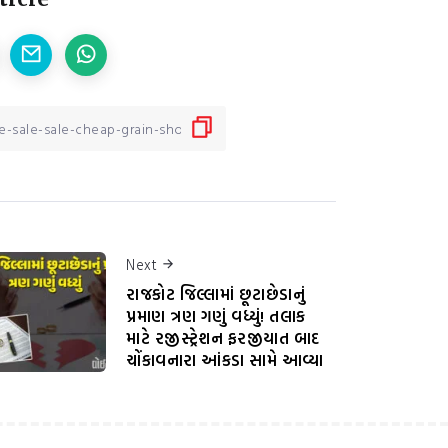
Next
રાજકોટ જિલ્લામાં છૂટાછેડાનું
પ્રમાણ ત્રણ ગણું વધ્યું! તલાક
માટે રજીસ્ટ્રેશન ફરજીયાત બાદ
ચોંકાવનારા આંકડા સામે આવ્યા