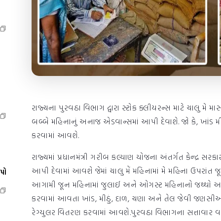
રાજ્યના પુરવઠા વિભાગ દ્વારા સ્ટોક ક્લીયરન્સ માટે ચાલુ મે
બબ્બે મહિનાનું અનાજ એડવાન્સમાં આપી દેવાશે. જો કે, ખાંડ
કરવામાં આવશે.
રાજ્યમાં પ્રધાનમંત્રી ગરીબ કલ્યાણ યોજના અંતર્ગત કેન્દ્ર 
આપી દેવામાં આવશે જેમાં ચાલુ મેં મહિનામાં મે મહિના ઉપરાં
ેપો
આગામી જૂન મહિનામાં જુલાઈ અને ઓગસ્ટ મહિનાનો જથ્થો આપવ
કરવામાં આવતા ખાંડ, મીઠું, દાળ, ચણા અને તેલ જેવી જણસ
રેગ્યુલર વિતરણ કરવામાં આવશે.પુરવઠા વિભાગના સત્તાવાર વર