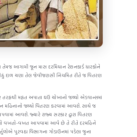
 માસ તેમજ આગામી જૂન માસ દરમિયાન રેશનકાર્ડ ધારકોને
 મીઠું દાળ ચણા તેલ જેવીજણસી નિયમિત રીતે જ વિતરણ
સરકાર તરફથી મફત અપાતા ઘઉં ચોખાનો જથ્થો એડવાન્સમાં
ત જૂન મહિનાનો જથ્થો વિતરણ કરવામાં આવશે. સાથે જ
ામાં આવશે. જ્યારે રાજ્ય સરકાર દ્વારા વિતરણ
ીઓ વખતો-વખત આપવામાં આવે છે તે રીતે દરમહિને
્તુળોએ પુરવઠા વિભાગના ગોડાઉનમાં પડેલા જુના