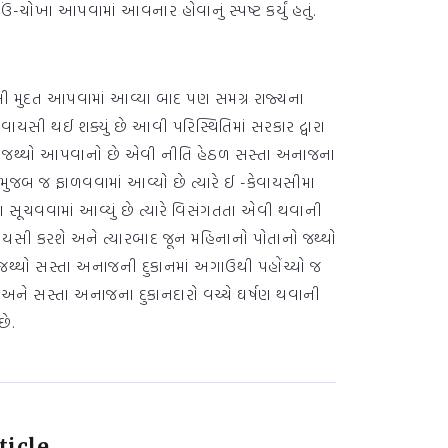
ઉં-ચોખા આપવામાં આવનાર હોવાનું સ્પષ્ટ કર્યું હતું.
ેલ્લી મુદત આપવામાં આવ્યા બાદ પણ સમગ્ર રાજ્યના
સી થઈ શક્યું છે આવી પરિસ્થિતિમાં સરકાર દ્વારા
ે જ જથ્થો આપવાનો છે એવી નીતિ હેઠળ સસ્તા અનાજના
 મુજબ જ ફાળવવામાં આવ્યો છે ત્યારે ઈ -કેવાયસીમા
 સૂચવવામાં આવ્યું છે ત્યારે વિસંગતતા એવી થવાની
કેવાયસી કરશે અને ત્યારબાદ જૂન મહિનાનો પોતાનો જથ્થો
ર જથ્થો સસ્તા અનાજની દુકાનમાં અગાઉથી પહોંચ્યો જ
અને સસ્તા અનાજના દુકાનદારો વચ્ચે ઘર્ષણ થવાની
છે.
ticle