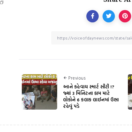
Previous
આને કહેવાય સ્માર્ટ સીટી !?
જ્યાં 3 મિનિટના કામ માટે
લોકોને 6 કલાક લાઈનમાં ઉભા
રહેવું પડે