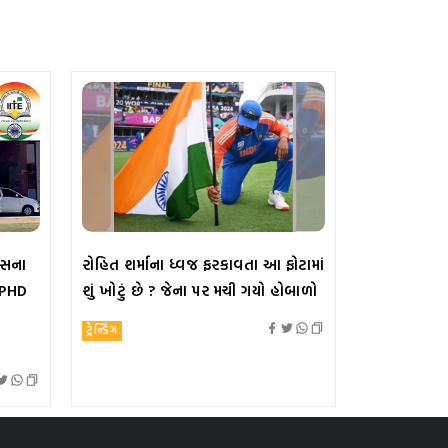
ટ્સના
રોહિત શર્માના ધ્વજ ફરકાવતા આ ફોટામાં
ં PHD
શું ખોટું છે ? જેના પર મચી ગયો હોબાળો
ટ્રેન્ડિંગ