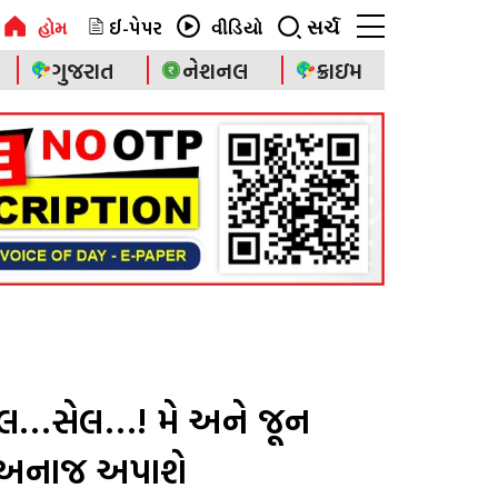
ઈ-પેપર
સર્ચ
હોમ
વીડિયો
ગુજરાત
નેશનલ
ક્રાઇમ
ેલ…સેલ…! મે અને જૂન
ં અનાજ અપાશે