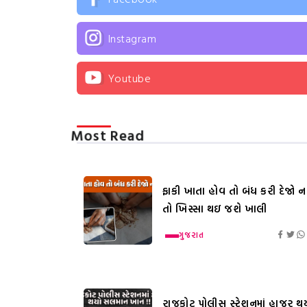
Instagram
Youtube
Most Read
ફાકી ખાતા હોવ તો બંધ કરી દેજો નહ
તો ખિસ્સા થઇ જશે ખાલી
ગુજરાત
રાજકોટ પોલીસ સ્ટેશનમાં હાજર થ