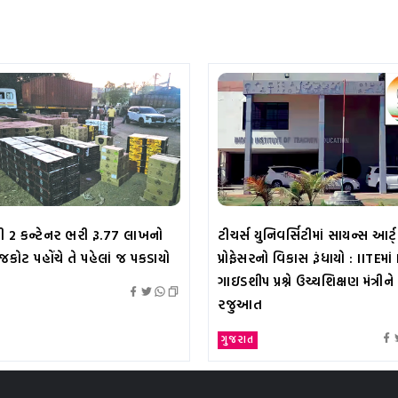
 2 કન્ટેનર ભરી રૂ.77 લાખનો
ટીચર્સ યુનિવર્સિટીમાં સાયન્સ આર્
ાજકોટ પહોંચે તે પહેલાં જ પકડાયો
પ્રોફેસરનો વિકાસ રૂંધાયો : IITEમા
ગાઇડશીપ પ્રશ્ને ઉચ્ચશિક્ષણ મંત્રીને
રજુઆત
ગુજરાત