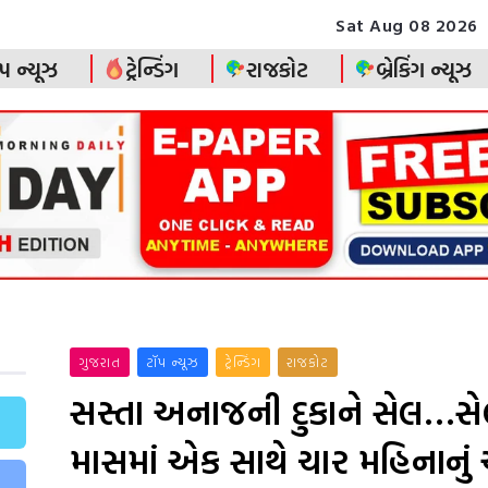
Sat Aug 08 2026
પ ન્યૂઝ
ટ્રેન્ડિંગ
રાજકોટ
બ્રેકિંગ ન્યૂઝ
ગુજરાત
ટૉપ ન્યૂઝ
ટ્રેન્ડિંગ
રાજકોટ
સસ્તા અનાજની દુકાને સેલ…સ
માસમાં એક સાથે ચાર મહિનાનુ