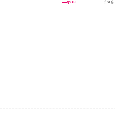
ગુજરાત