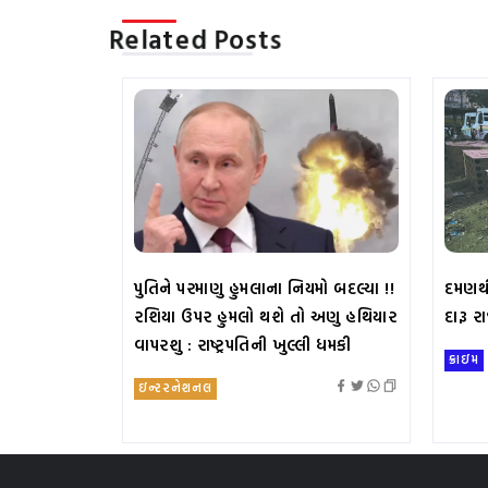
Related Posts
પુતિને પરમાણુ હુમલાના નિયમો બદલ્યા !!
દમણથી
રશિયા ઉપર હુમલો થશે તો અણુ હથિયાર
દારૂ ર
વાપરશુ : રાષ્ટ્રપતિની ખુલ્લી ધમકી
ક્રાઇમ
ઇન્ટરનેશનલ