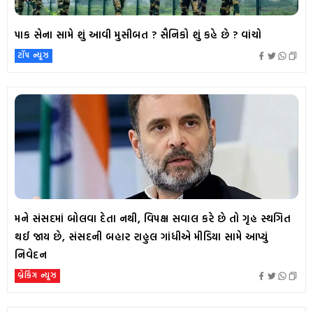
પાક સેના સામે શું આવી મુસીબત ? સૈનિકો શું કહે છે ? વાંચો
ટૉપ ન્યૂઝ
મને સંસદમાં બોલવા દેતા નથી, વિપક્ષ સવાલ કરે છે તો ગૃહ સ્થગિત
થઈ જાય છે, સંસદની બહાર રાહુલ ગાંધીએ મીડિયા સામે આપ્યું
નિવેદન
બ્રેકિંગ ન્યૂઝ