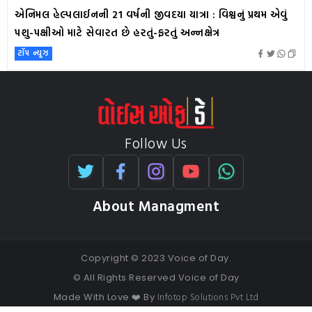
એનિમલ હેલ્પલાઈનની 21 વર્ષની જીવદયા યાત્રા : વિશ્વનું પ્રથમ એવું
પશુ-પક્ષીઓ માટે સેવારત છે હરતું-ફરતું અન્નક્ષેત્ર
ટૉપ ન્યૂઝ
Follow Us
About Managment
Copyright © 2023 Voice of Day.
© All Rights Reserved Voice of Day
Infotop Solutions Pvt Ltd
Made With Love ❤️ By