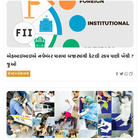
એફઆઇઆઇએ નવેમ્બર માસમાં બજારમાંથી કેટલી રકમ પાછી ખેંચી ?
જુઓ
ઇન્ટરનેશનલ