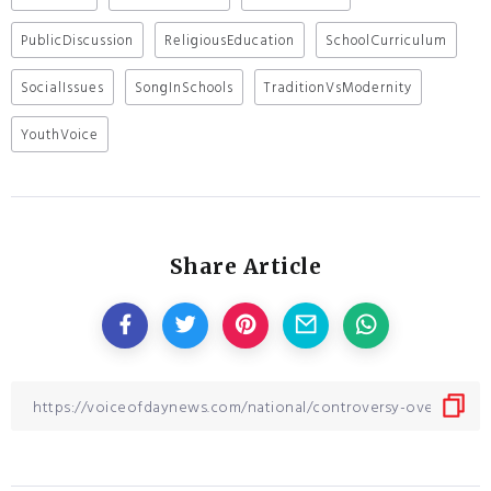
PublicDiscussion
ReligiousEducation
SchoolCurriculum
SocialIssues
SongInSchools
TraditionVsModernity
YouthVoice
Share Article