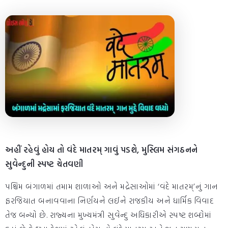
અહીં રહેવું હોય તો વંદે માતરમ્ ગાવું પડશે, મુસ્લિમ સંગઠનને
સુવેન્દુની સ્પષ્ટ ચેતવણી
પશ્ચિમ બંગાળમાં તમામ શાળાઓ અને મદ્રેસાઓમાં ‘વંદે માતરમ્’નું ગાન
ફરજિયાત બનાવવાના નિર્ણયને લઈને રાજકીય અને ધાર્મિક વિવાદ
તેજ બન્યો છે. રાજ્યના મુખ્યમંત્રી સુવેન્દુ અધિકારીએ સ્પષ્ટ શબ્દોમાં