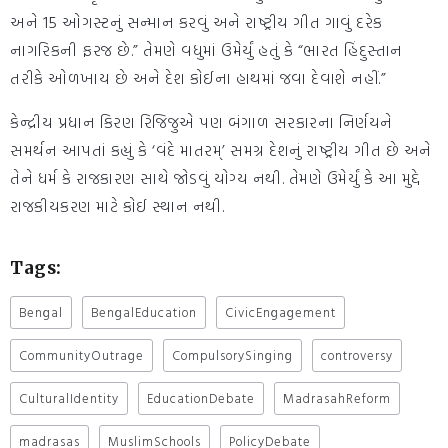
અને 15 ઓગસ્ટનું સન્માન કરવું અને રાષ્ટ્રીય ગીત ગાવું દરેક
નાગરિકની ફરજ છે.” તેમણે વધુમાં ઉમેર્યું હતું કે “ભારત હિંદુસ્તાન
તરીકે ઓળખાય છે અને દેશ કોઈના હાથમાં જવા દેવાશે નહીં.”
કેન્દ્રીય પ્રધાન કિરણ રિજિજુએ પણ બંગાળ સરકારના નિર્ણયને
સમર્થન આપતાં કહ્યું કે ‘વંદે માતરમ્’ સમગ્ર દેશનું રાષ્ટ્રીય ગીત છે અને
તેને ધર્મ કે રાજકારણ સાથે જોડવું યોગ્ય નથી. તેમણે ઉમેર્યું કે આ મુદ્દે
રાજકીયકરણ માટે કોઈ સ્થાન નથી.
Tags:
Bengal
BengalEducation
CivicEngagement
CommunityOutrage
CompulsorySinging
controversy
CulturalIdentity
EducationDebate
MadrasahReform
madrasas
MuslimSchools
PolicyDebate