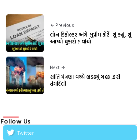
Previous
લોન ડિફોલ્ટર અંગે સુપ્રીમ કોર્ટે શું કહ્યું, શું
આપ્યો ચુકાદો ? વાંચો
Next
શાંતિ મંત્રણા વચ્ચે ભડક્યું ગલ્ફ ,ફરી
તંગદિલી
Follow Us
Twitter