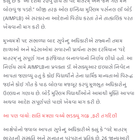
કહ્યું છે કે “આ દેશમાં રહેવું હોય તો વંદે માતરમ્ અને જન ગણ મન
બોલવું જ પડશે.” બીજી તરફ ઓલ ઇન્ડિયા મુસ્લિમ પર્સનલ લૉ બોર્ડ
(AIMPLB) એ સરકારના આદેશનો વિરોધ કરતાં તેને તાત્કાલિક પરત
ખેંચવાની માંગ કરી છે.
મુખ્યમંત્રી પદ સંભાળ્યા બાદ સુવેન્દુ અધિકારીએ રાજ્યની તમામ
શાળાઓ અને મદ્રેસાઓમાં સવારની પ્રાર્થના સભા દરમિયાન ‘વંદે
માતરમ્’નું સંપૂર્ણ ગાન ફરજિયાત બનાવવાનો નિર્ણય લીધો હતો. આ
નિર્ણય સામે AIMPLBના પ્રવક્તા ડૉ. એસક્યુઆર ઇલ્યાસે નિવેદન
આપતાં જણાવ્યું હતું કે કોઈ વિદ્યાર્થીને તેના ધાર્મિક માન્યતાઓ વિરુદ્ધ
જઈને કોઈ ગીત કે પાઠ બોલવા મજબૂર કરવું મૂળભૂત અધિકારોનું
ઉલ્લંઘન ગણાય છે. બોર્ડે મુસ્લિમ વિદ્યાર્થીઓને આમાંથી મુક્તિ આપવા
અથવા આદેશ સંપૂર્ણપણે પાછો ખેંચવા માંગ કરી છે.
આ પણ વાંચો: શાંતિ મંત્રણા વચ્ચે ભડક્યું ગલ્ફ ,ફરી તંગદિલી
આક્ષેપોનો જવાબ આપતાં સુવેન્દુ અધિકારીએ કહ્યું કે “વંદે માતરમ્
ભારતની સંસ્કૃતિ અને સનાતન પરંપરાનું પ્રતિક છે. 26 જાન્યુઆરી