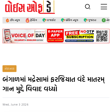
ટૉપ ન્યૂઝ
ટ્રેન્ડિંગ
રાજકોટ
બ્રેકિંગ ન્યૂઝ
ગુજરાત
નેશ
નેશનલ
બંગાળમાં મદ્રેસામાં ફરજિયાત વંદે માતરમ્
ગાન મુદ્દે વિવાદ વધ્યો
Wed, June 3 2026