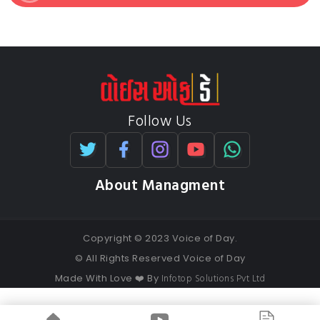
Follow Us
About Managment
Copyright © 2023 Voice of Day.
© All Rights Reserved Voice of Day
Infotop Solutions Pvt Ltd
Made With Love ❤️ By