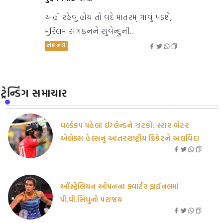
અહીં રહેવું હોય તો વંદે માતરમ્ ગાવું પડશે,
મુસ્લિમ સંગઠનને સુવેન્દુની...
નેશનલ
ટ્રેન્ડિંગ સમાચાર
વર્લ્ડકપ પહેલાં ઈંગ્લેન્ડને ઝટકો: સ્ટાર બેટર
એલેક્સ હેલ્સનું આંતરરાષ્ટ્રીય ક્રિકેટને અલવિદા
ઑસ્ટ્રેલિયન ઓપનના ક્વાર્ટર ફાઈનલમાં
પી.વી.સિંધુનો પરાજય