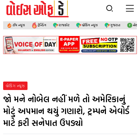
ટૉપ ન્યૂઝ
ટ્રેન્ડિંગ
રાજકોટ
બ્રેકિંગ ન્યૂઝ
ગુજરાત
નેશ
બ્રેકિંગ ન્યૂઝ
જો મને નોબેલ નહીં મળે તો અમેરિકાનું
મોટું અપમાન થયું ગણાશે, ટ્રમ્પને એવોર્ડ
માટે ફરી સનેપાત ઉપડ્યો