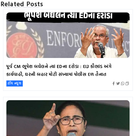
Related Posts
પૂર્વ CM ભૂપેશ બઘેલને ત્યાં EDના દરોડા : દારૂ કૌભાંડ અંગે
કાર્યવાહી, ઘરની બહાર મોટી સંખ્યામાં પોલીસ દળ તૈનાત
ટૉપ ન્યૂઝ