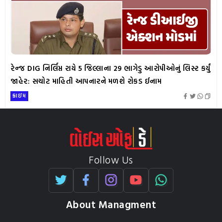
રેન્જ DIG નિર્લિપ્ત રાયે 5 જિલ્લાના 29 ભાગેડુ આરોપીઓનું લિસ્ટ કર્યું
જાહેર: સચોટ માહિતી આપનારને મળશે રોકડ ઈનામ
ક્રાઇમ
Follow Us
About Managment