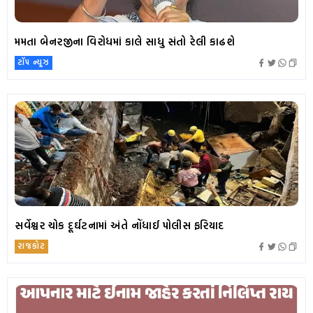
મમતા બેનરજીના વિરોધમાં કાલે સાધુ સંતો રેલી કાઢશે
ટૉપ ન્યૂઝ
સર્વેશ્વર ચોક દૂર્ઘટનામાં અંતે નોંધાઈ પોલીસ ફરિયાદ
રાજકોટ