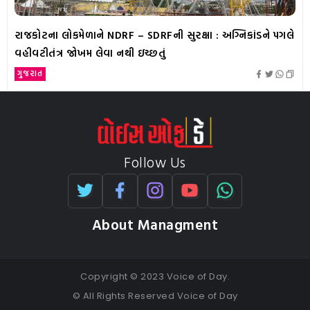
રાજકોટના લોકમેળાને NDRF – SDRFની સુરક્ષા : અગ્નિકાંડને પગલે
વહીવટીતંત્ર જોખમ લેવા નથી ઇચ્છતું
ગુજરાત
Follow Us
About Managment
Copyright © 2023 Voice of Day.
© All Rights Reserved Voice of Day