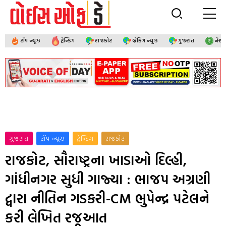
ટૉપ ન્યૂઝ
ટ્રેન્ડિંગ
રાજકોટ
બ્રેકિંગ ન્યૂઝ
ગુજરાત
નેશ
ગુજરાત
ટૉપ ન્યૂઝ
ટ્રેન્ડિંગ
રાજકોટ
રાજકોટ, સૌરાષ્ટ્રના ખાડાઓ દિલ્હી,
ગાંધીનગર સુધી ગાજ્યા : ભાજપ અગ્રણી
દ્વારા નીતિન ગડકરી-CM ભુપેન્દ્ર પટેલને
કરી લેખિત રજૂઆત