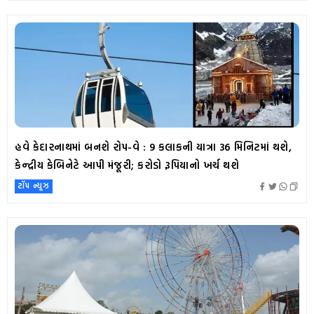
હવે કેદારનાથમાં બનશે રોપ-વે : 9 કલાકની યાત્રા 36 મિનિટમાં થશે,
કેન્દ્રીય કેબિનેટે આપી મંજૂરી; કરોડો રૂપિયાનો ખર્ચ થશે
ટૉપ ન્યૂઝ