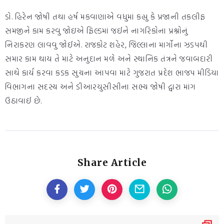
ડો. હિરેન જોષી તથા હર્ષ મકવાણાએ વધુમાં કહ્યુ કે પ્રજાની તકલીફ
સમજીને કામ કરવુ જોઇએ ફિલ્ડમાં જઈને નાગરિકોના પ્રશ્નોનું
નિરાકરણ લાવવુ જોઈએ. રાજકોટ શહેર, જિલ્લાના માર્ગોના ઝડપથી
સમાર કામ થાય તે માટે અનુદાન મળે અને સ્થાનિક તંત્રને જવાબદારી
સાથે કાર્ય કરવા કડક સુચના આપવા માટે ગુજરાત પ્રદેશ ભાજપ મીડિયા
વિભાગના સદસ્ય અને ડીઆરયુસીસીના સભ્ય જોષી દ્વારા માંગ
ઉઠાવાઈ છે.
Share Article