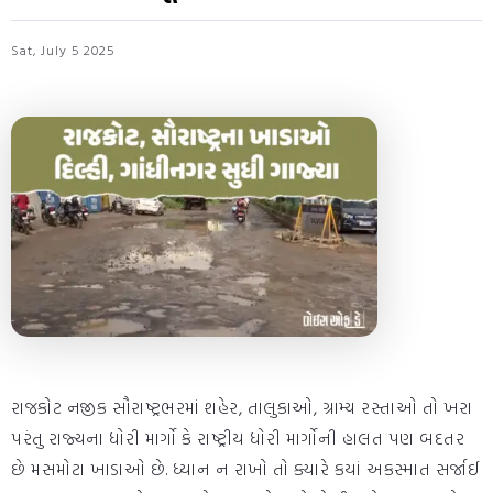
Sat, July 5 2025
રાજકોટ નજીક સૌરાષ્ટ્રભરમાં શહેર, તાલુકાઓ, ગ્રામ્ય રસ્તાઓ તો ખરા
પરંતુ રાજ્યના ધોરી માર્ગો કે રાષ્ટ્રીય ધોરી માર્ગોની હાલત પણ બદતર
છે મસમોટા ખાડાઓ છે. ધ્યાન ન રાખો તો ક્યારે કયાં અકસ્માત સર્જાઈ