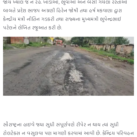
જાય ખ્યાલ જ ન રહે. ખાડાઓ, ભુવાઓ અને બેસી ગયેલા રસ્તાઓ
બાબતે પ્રદેશ ભાજપ અગ્રણી હિરેન જોષી તથા હર્ષ મકવાણા દ્વારા
કેન્દ્રીય મંત્રી નીતિન ગડકરી તથા રાજ્યના મુખ્યમંત્રી ભુપેન્દ્રભાઈ
પટેલને લેખિત રજૂઆત કરી છે.
સૌરાષ્ટ્રના હાઇવે જયા સુધી સંપૂર્ણપણે રીપેર ન થાય ત્યાં સુધી
ટોલટેકસ ન વસુલવા પણ માગણી કરવામાં આવી છે. કેન્દ્રિય પરિવહન