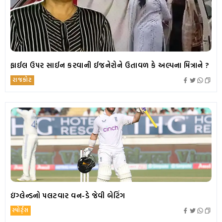
ફાઈલ ઉપર સાઈન કરવાની ઈજનેરોને ઉતાવળ કે અલ્પના મિત્રાને ?
રાજકોટ
ઇંગ્લેન્ડનો પલટવાર વન-ડે જેવી બેટિંગ
સ્પોર્ટ્સ