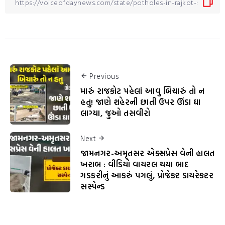
Previous
મારું રાજકોટ પહેલાં આવુ બિચારું તો ન
હતુ! જાણે શહેરની છાતી ઉપર ઊંડા ઘા
લાગ્યા, જુઓ તસવીરો
Next
જામનગર-અમૃતસર એક્સપ્રેસ વેની હાલત
ખરાબ : વીડિયો વાયરલ થયા બાદ
ગડકરીનું આકરું પગલું, પ્રોજેક્ટ ડાયરેક્ટર
સસ્પેન્ડ