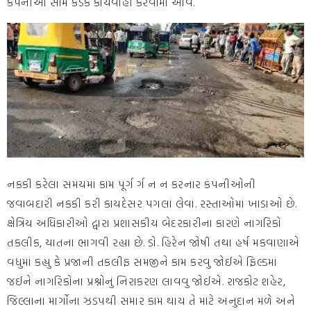
કંપનીઓ સામે કડક કાર્યવાહી કરવામાં આવે.
નકકી કરેલા સમયમાં કામ પૂર્ગ ર્ગ ન ન કરનાર કંપનીઓની
જવાબદારી નકકી કરી કાયદેસર પગલાં લેવાં. રસ્તાઓમાં ખાડાઓ છે.
ક્ષેત્રિય અધિકારીઓ દ્વારા પ્રશાસકીય બેદરકારીના કારણે નાગરિકો
તકલીક, યાતના ભાગવી રહ્યા છે. ડો. હિરેન જોષી તથા હર્ષ મકવાણાએ
વધુમાં કહ્યુ કે પ્રજાની તકલીફ સમજીને કામ કરવુ જોઈએ ફિલ્ડમાં
જઈને નાગરિકોના પ્રશ્નોનું નિરાકરણ લાવવુ જોઈએ. રાજકોટ શહેર,
જિલ્લાના માર્ગોના ઝડપથી સમાર કામ થાય તે માટે અનુદાન મળે અને