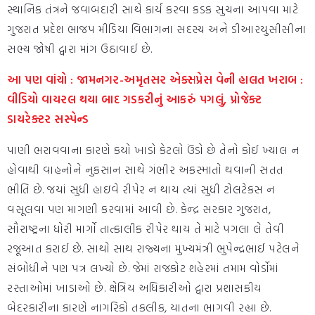
સ્થાનિક તંત્રને જવાબદારી સાથે કાર્ય કરવા કડક સુચના આપવા માટે
ગુજરાત પ્રદેશ ભાજપ મીડિયા વિભાગના સદસ્ય અને ડીઆરયુસીસીના
સભ્ય જોષી દ્વારા માંગ ઉઠાવાઈ છે.
આ પણ વાંચો :
જામનગર-અમૃતસર એક્સપ્રેસ વેની હાલત ખરાબ :
વીડિયો વાયરલ થયા બાદ ગડકરીનું આકરું પગલું, પ્રોજેક્ટ
ડાયરેક્ટર સસ્પેન્ડ
પાણી ભરાવવાના કારણે કયો ખાડો કેટલો ઉંડો છે તેનો કોઈ ખ્યાલ ન
હોવાથી વાહનોને નુકસાન સાથે ગંભીર અકસ્માતો થવાની સતત
ભીતિ છે. જયાં સુધી હાઇવે રીપેર ન થાય ત્યાં સુધી ટોલટેકસ ન
વસૂલવા પણ માગણી કરવામાં આવી છે. કેન્દ્ર સરકાર ગુજરાત,
સૌરાષ્ટ્રના ધોરી માર્ગો તાત્કાલીક રીપેર થાય તે માટે પગલા લે તેવી
રજૂઆત કરાઈ છે. સાથો સાથ રાજ્યના મુખ્યમંત્રી ભુપેન્દ્રભાઈ પટેલને
સંબોધીને પણ પત્ર લખ્યો છે. જેમાં રાજકોટ શહેરમાં તમામ વોર્ડોમાં
રસ્તાઓમાં ખાડાઓ છે. ક્ષેત્રિય અધિકારીઓ દ્વારા પ્રશાસકીય
બેદરકારીના કારણે નાગરિકો તકલીક, યાતના ભાગવી રહ્યા છે.