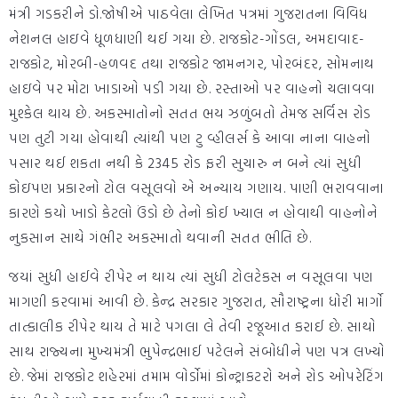
મંત્રી ગડકરીને ડો.જોષીએ પાઠવેલા લેખિત પત્રમાં ગુજરાતના વિવિધ
નેશનલ હાઇવે ધૂળધાણી થઈ ગયા છે. રાજકોટ-ગોંડલ, અમદાવાદ-
રાજકોટ, મોરબી-હળવદ તથા રાજકોટ જામનગર, પોરબંદર, સોમનાથ
હાઇવે પર મોટા ખાડાઓ પડી ગયા છે. રસ્તાઓ પર વાહનો ચલાવવા
મુશ્કેલ થાય છે. અકસ્માતોનો સતત ભય ઝળુંબતો તેમજ સર્વિસ રોડ
પણ તુટી ગયા હોવાથી ત્યાંથી પણ ટુ વ્હીલર્સ કે આવા નાના વાહનો
પસાર થઈ શકતા નથી કે 2345 રોડ ફરી સુચારુ ન બને ત્યાં સુધી
કોઇપણ પ્રકારનો ટોલ વસૂલવો એ અન્યાય ગણાય. પાણી ભરાવવાના
કારણે કયો ખાડો કેટલો ઉંડો છે તેનો કોઈ ખ્યાલ ન હોવાથી વાહનોને
નુકસાન સાથે ગંભીર અકસ્માતો થવાની સતત ભીતિ છે.
જયાં સુધી હાઈવે રીપેર ન થાય ત્યાં સુધી ટોલટેકસ ન વસૂલવા પણ
માગણી કરવામાં આવી છે. કેન્દ્ર સરકાર ગુજરાત, સૌરાષ્ટ્રના ધોરી માર્ગો
તાત્કાલીક રીપેર થાય તે માટે પગલા લે તેવી રજૂઆત કરાઈ છે. સાથો
સાથ રાજ્યના મુખ્યમંત્રી ભુપેન્દ્રભાઈ પટેલને સંબોધીને પણ પત્ર લખ્યો
છે. જેમાં રાજકોટ શહેરમાં તમામ વોર્ડોમાં કોન્ટ્રાકટરો અને રોડ ઓપરેટિંગ