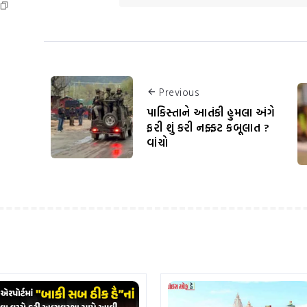
Previous
પાકિસ્તાને આતંકી હુમલા અંગે
ફરી શું કરી નફ્ફટ કબૂલાત ?
વાંચો