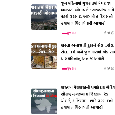
જૂન મહિનામાં ગુજરાતમાં મેઘરાજા
બઘડાટી બોલાવશે : ગાજવીજ સાથે
પડશે વરસાદ, આગામી 6 દિવસની
હવામાન વિભાગે કરી આગાહી
ગુજરાત
સસ્તા અનાજની દુકાને સેલ…સેલ
સેલ…! મે અને જૂન માસમાં એક સાથ
ચાર મહિનાનું અનાજ અપાશે
ગુજરાત
રાજ્યમાં મેઘરાજાની ધમાકેદાર બેટિંગ
સૌરાષ્ટ્ર-કચ્છના 8 જિલ્લામાં રેડ
એલર્ટ, 5 જિલ્લામાં ભારે વરસાદની
હવામાન વિભાગની આગાહી