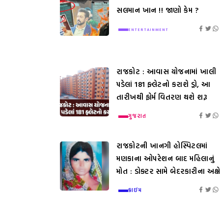
સલમાન ખાન !! જાણો કેમ ?
ENTERTAINMENT
રાજકોટ : આવાસ યોજનામાં ખાલી
પડેલાં 181 ફ્લેટનો કરાશે ડ્રો, આ
તારીખથી ફોર્મ વિતરણ થશે શરૂ
ગુજરાત
રાજકોટની ખાનગી હોસ્પિટલમાં
મણકાના ઓપરેશન બાદ મહિલાનું
મોત : ડોક્ટર સામે બેદરકારીના અક્ષ
ક્રાઇમ