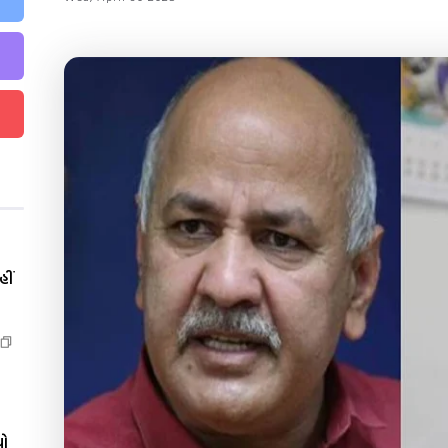
ીં
યો