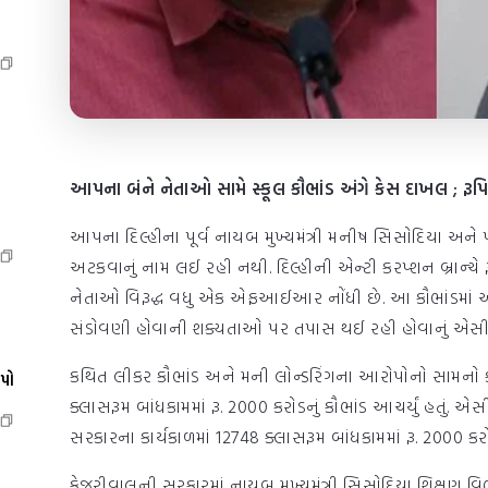
આપના બંને નેતાઓ સામે સ્કૂલ કૌભાંડ અંગે કેસ દાખલ ; રૂ
આપના દિલ્હીના પૂર્વ નાયબ મુખ્યમંત્રી મનીષ સિસોદિયા અને પૂર્વ 
અટકવાનું નામ લઈ રહી નથી. દિલ્હીની એન્ટી કરપ્શન બ્રાન્ચે ર
નેતાઓ વિરૂદ્ધ વધુ એક એફઆઈઆર નોંધી છે. આ કૌભાંડમાં અન
સંડોવણી હોવાની શક્યતાઓ પર તપાસ થઈ રહી હોવાનું એસીબી ચ
કથિત લીકર કૌભાંડ અને મની લોન્ડરિંગના આરોપોનો સામનો ક
ેપો
ક્લાસરૂમ બાંધકામમાં રૂ. 2000 કરોડનું કૌભાંડ આચર્યું હતું
સરકારના કાર્યકાળમાં 12748 ક્લાસરૂમ બાંધકામમાં રૂ. 2000 કરોડ
કેજરીવાલની સરકારમાં નાયબ મુખ્યમંત્રી સિસોદિયા શિક્ષણ વિભા