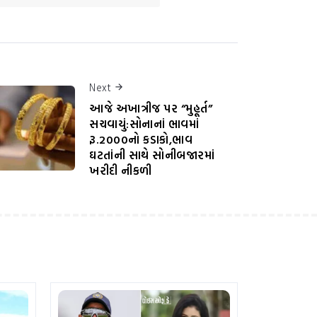
Next
આજે અખાત્રીજ પર “મુહૂર્ત”
સચવાયું:સોનાનાં ભાવમાં
રૂ.2000નો કડાકો,ભાવ
ઘટતાંની સાથે સોનીબજારમાં
ખરીદી નીકળી