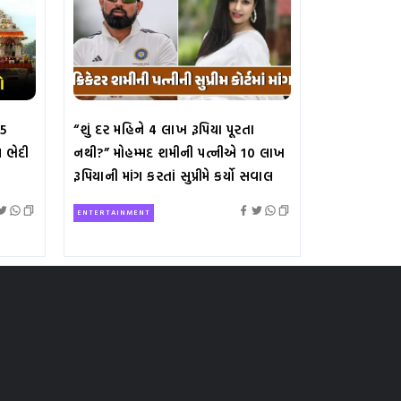
 5
“શું દર મહિને 4 લાખ રૂપિયા પૂરતા
 ભેદી
નથી?” મોહમ્મદ શમીની પત્નીએ 10 લાખ
રૂપિયાની માંગ કરતાં સુપ્રીમે કર્યો સવાલ
ENTERTAINMENT