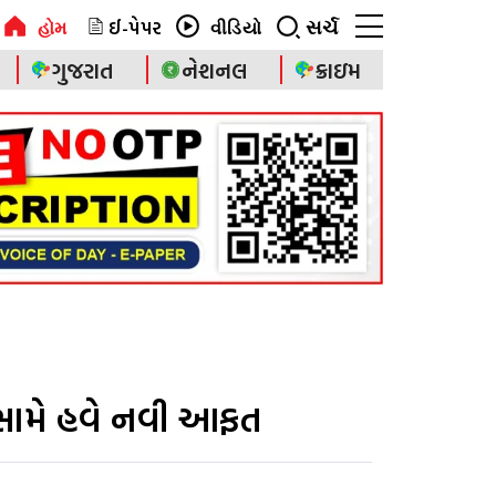
ઈ-પેપર
સર્ચ
હોમ
વીડિયો
ગુજરાત
નેશનલ
ક્રાઇમ
ન સામે હવે નવી આફત