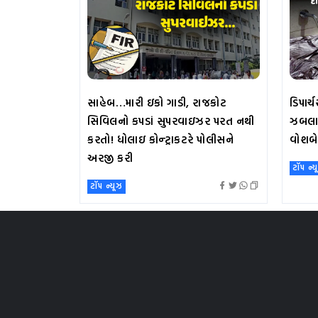
સાહેબ…મારી ઇકો ગાડી, રાજકોટ
ડિપાર્
સિવિલનો કપડાં સુપરવાઇઝર પરત નથી
ઝબલામ
કરતો! ધોલાઇ કોન્ટ્રાકટરે પોલીસને
વોશબે
અરજી કરી
ટૉપ ન્ય
ટૉપ ન્યૂઝ