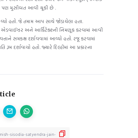
હેલા પણ મુસીબત આવી ચૂકી છે .
 આવ્યો હતો. જે તમામ આપ સાથે જોડાયેલા હતા.
િના જ એડવાઈઝર અને આર્કિટેક્ટની નિમણૂક કરવામાં આવી
ત્તાને સમકક્ષ દર્શાવવામાં આવ્યો હતો. રજૂ કરવામાં
િ રૂમ દર્શાવાયો હતો. જ્યારે દિલ્હીમાં આ પ્રકારના
ticle