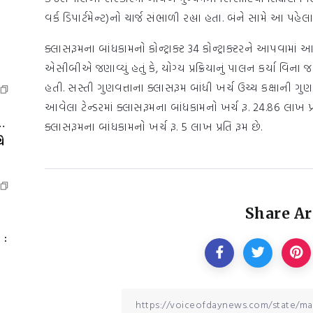
વર્ક ડિપાર્ટમેન્ટ)નો ચાર્જ સંભાળી રહ્યા હતા. બંને સામે આ પ
ક્લાસરૂમના બાંધકામનો કોન્ટ્રાક્ટ 34 કોન્ટ્રાક્ટરને આપવામાં
એસીબીએ જણાવ્યું હતું કે, યોગ્ય પ્રક્રિયાનું પાલન કર્યા વ
હતી. સસ્તી ગુણવત્તાના ક્લાસરૂમ બાંધી ખર્ચ ઉચ્ચ કક્ષાની ગુણવ
આવેલા ટેન્ડરમાં ક્લાસરૂમના બાંધકામનો ખર્ચ રૂ. 24.86 લાખ પ્રત
…
ક્લાસરૂમના બાંધકામનો ખર્ચ રૂ. 5 લાખ પ્રતિ રૂમ છે.
ે
Share Ar
 :