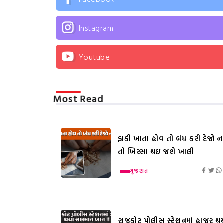
Instagram
Youtube
Most Read
ફાકી ખાતા હોવ તો બંધ કરી દેજો નહ
તો ખિસ્સા થઇ જશે ખાલી
ગુજરાત
રાજકોટ પોલીસ સ્ટેશનમાં હાજર થ