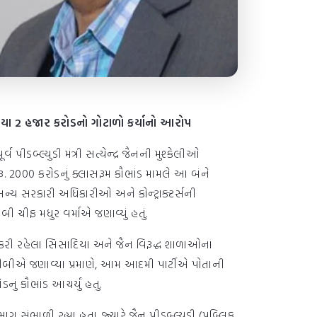
પિયા 2 હજાર કરોડનો ગોટાળો કર્યાનો આરોપ
પીડબ્લ્યુડી મંત્રી સત્યેન્દ્ર જૈનની મુશ્કેલીઓ
ૂ. 2000 કરોડનું ક્લાસરૂમ કૌભાંડ મામલે આ બંને
્ય સરકારી અધિકારીઓ અને કોન્ટ્રાક્ટર્સની
ીફ મધુર વર્માએ જણાવ્યું હતું.
રી રહેલા સિસાદિયા અને જૈન વિરૂદ્ધ શાળાઓના
. એસીબીએ જણાવ્યા પ્રમાણે, આમ આદમી પાર્ટીએ પોતાની
નું કૌભાંડ આચર્યું હતુ.
ગ સંભાળી રહ્યા હતા. જ્યારે જૈન પીડબ્લ્યુડી (પબ્લિક