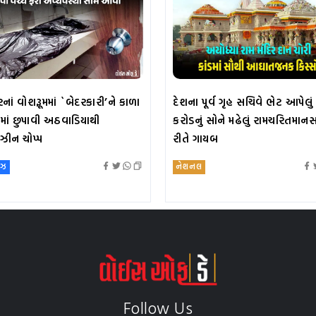
ચરનાં વોશરૂૂમમાં `બેદરકારી’ને કાળા
દેશના પૂર્વ ગૃહ સચિવે ભેટ આપેલું
ાં છુપાવી અઠવાડિયાથી
કરોડનું સોને મઢેલું રામચરિતમાનસ
ઝીન ચોપ્પ
રીતે ગાયબ
ૂઝ
નેશનલ
Follow Us