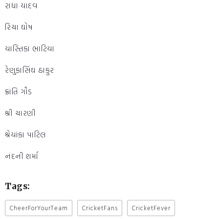
રાધા યાદવ
રિચા ઘોષ
યાસ્તિકા ભાટિયા
રેણુકાસિંઘ ઠાકુર
ક્રાંતિ ગૌડ
શ્રી ચારણી
શ્રેયાંકા પાટિલ
નંદની શર્મા
Tags:
CheerForYourTeam
CricketFans
CricketFever