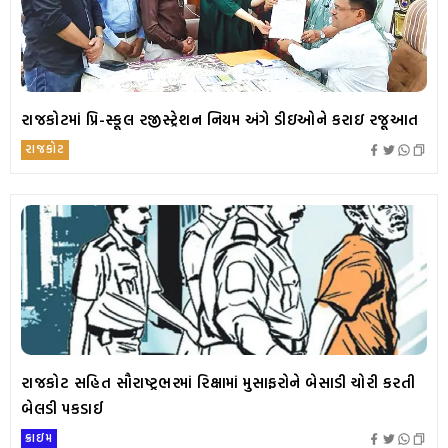
રાજકોટમાં પ્રિ-સ્કૂલ રજીસ્ટ્રેશન નિયમ અંગે ડીઇઓને કરાઇ રજૂઆત
રાજકોટ
રાજકોટ સહિત સૌરાષ્ટ્રભરમાં રિક્ષામાં મુસાફરોને બેસાડી ચોરી કરતી
બેલડી પકડાઈ
ક્રાઇમ