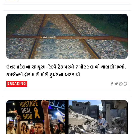
ઉત્તર પ્રદેશના રામપુરમાં રેલ્વે ટ્રેક પરથી 7 મીટર લાંબો થાંભલો મળ્યો,
ઇમર્જન્સી બ્રેક મારી મોટી દુર્ઘટના અટકાવી
BREAKING