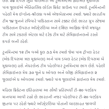
લેશે. ૨૪ દિવસ સુધી ચાલનારી આ ટૂર્નામેન્ટનો ફાઈનલ મુકાબલો
પાંચ જૂલાઈએ ઐતિહાસિક લોર્ડસ ક્રિકેટ ગ્રાઉન્ડ પર રમાશે. ટૂર્નામેન્ટની
પહેલી મેચ ઈંગ્લેન્ડ-શ્રીલંકા વચ્ચે એજબેસ્ટનમાં રમાશે. જ્યારે ભારતીય
ટીમ ૧૪ જૂનને રવિવારે પાકિસ્તાન સામે ટક્કર લેશે. ભારત ગ્રુપ સ્ટેજમાં
પાકિસ્તાન ઉપરાંત ઑસ્ટે્રલિયા અને દક્ષિણ આફ્રિકા જેવી મજબૂત
ટીમ સામે ટકરાશે એટલા માટે દરેક ટીમ માટે સેમિફાઈનલનો રસ્તો
કપરો બની રહેશે.
ટૂર્નામેન્ટમાં ૧૨ ટીમ વચ્ચે કુલ ૩૩ મેચ રમાશે જેમાં પાંચ ટ્રીપલ હેડર
(એક દિવસમાં ત્રણ મુકાબલા) અને પાંચ ડબલ હેડર (એક દિવસમાં બે
મુકાબલા) હશે. નેધરલેન્ડ ટીમ પહેલીવાર ટૂર્નામેન્ટમાં ભાગ લેશે. પહેલી
સેમિફાઈનલ મેચ ૩૦ જૂને ધ ઓવલ અને બીજી સેમિફાઈનલ ૨
જૂલાઈએ ધ ઓવલમાં રમાશે. જ્યારે પાંચ જૂલાઈએ ફાઈનલ મેચ રમાશે.
મહિલા ક્રિકેટના ઈતિહાસમાં આ સૌથી પ્રતિસ્પર્ધી ટી-૨૦ વર્લ્ડકપ
માનવામાં આવી રહ્યો છે. ભારતની નજર પહેલીવાર ટી-૨૦ વર્લ્ડકપ
જીતવા પર રહેશે જ્યારે ઑસ્ટે્રલિયા પોતાની બાદશાહત જાળવી