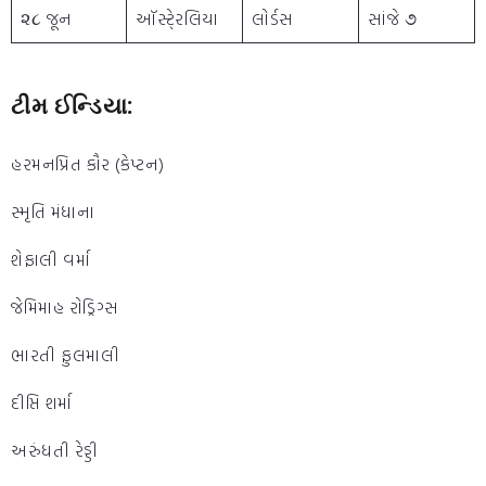
૨૮ જૂન
ઑસ્ટે્રલિયા
લોર્ડસ
સાંજે ૭
ટીમ ઈન્ડિયા:
હરમનપ્રિત કૌર (કેપ્ટન)
સ્મૃતિ મંધાના
શેફાલી વર્મા
જેમિમાહ રોડ્રિગ્સ
ભારતી ફુલમાલી
દીપ્તિ શર્મા
અરુંધતી રેડ્ડી