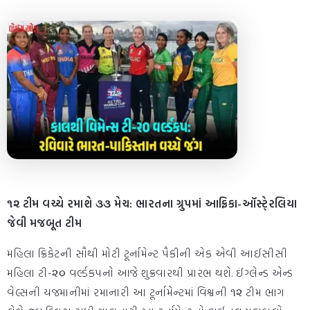
૧૨ ટીમ વચ્ચે રમાશે ૩૩ મેચ: ભારતના ગ્રુપમાં આફ્રિકા-ઑસ્ટે્રલિયા
જેવી મજબૂત ટીમ
મહિલા ક્રિકેટની સૌથી મોટી ટૂર્નામેન્ટ પૈકીની એક એવી આઈસીસી
મહિલા ટી-૨૦ વર્લ્ડકપનો આજે શુક્રવારથી પ્રારંભ થશે. ઈંગ્લેન્ડ એન્ડ
વેલ્સની યજમાનીમાં રમાનારી આ ટૂર્નામેન્ટમાં વિશ્વની ૧૨ ટીમ ભાગ