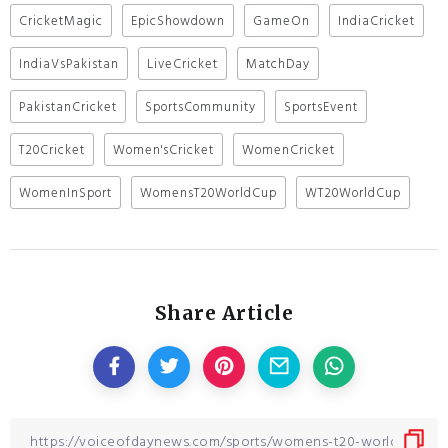
CricketMagic
EpicShowdown
GameOn
IndiaCricket
IndiaVsPakistan
LiveCricket
MatchDay
PakistanCricket
SportsCommunity
SportsEvent
T20Cricket
Women'sCricket
WomenCricket
WomenInSport
WomensT20WorldCup
WT20WorldCup
Share Article