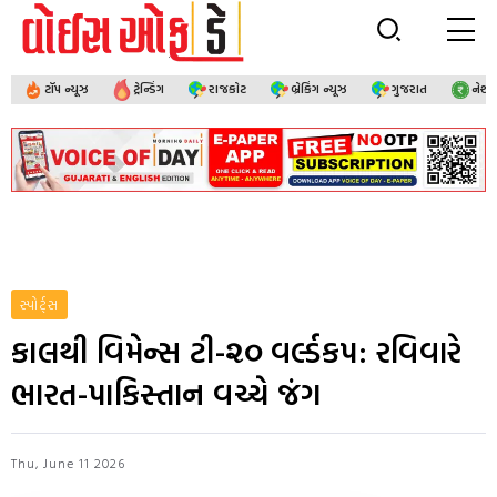
ટૉપ ન્યૂઝ
ટ્રેન્ડિંગ
રાજકોટ
બ્રેકિંગ ન્યૂઝ
ગુજરાત
નેશ
સ્પોર્ટ્સ
કાલથી વિમેન્સ ટી-૨૦ વર્લ્ડકપ: રવિવારે
ભારત-પાકિસ્તાન વચ્ચે જંગ
Thu, June 11 2026