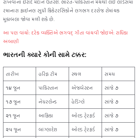
રાખવાના ઈરાદે મેદાને ઉતરશે. ભારત-પાકિસ્તાન મેચથી લઈ લોર્ડસમાં
રમાનારા ફાઈનલ સુધી ક્રિકેટરસિકોને લગભગ દરરોજ રોમાંચક
મુકાબલા જોવા મળી શકે છે.
આ પણ વાંચો: દરેક વ્યક્તિએ ભગવદ્ ગીતા વાંચવી જોઇએ: રાધિકા
અંબાણી
ભારતની ક્યારે કોની સામે ટક્કર:
તારીખ
હરિફ ટીમ
સ્થળ
સમય
૧૪ જૂન
પાકિસ્તાન
એજબેસ્ટન
સાંજે ૭
૧૭ જૂન
નેધરલેન્ડ
હેડિંગ્લે
સાંજે ૭
૨૧ જૂન
આફ્રિકા
ઓલ્ડ ટે્રફર્ડ
સાંજે ૭
૨૫ જૂન
બાંગ્લાદેશ
ઓલ્ડ ટે્રફર્ડ
સાંજે ૭