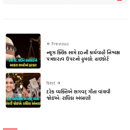
Previous
ન્યૂઝ ક્લિક સામે EDની કાર્યવાહી નિષ્પક્ષ
પત્રકારત્વ ઉપરનો હુમલો: હાઇકોર્ટ
Next
દરેક વ્યક્તિએ ભગવદ્ ગીતા વાંચવી
જોઇએ: રાધિકા અંબાણી