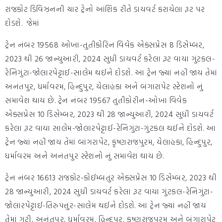
રાજકોટ ડિવિઝનની ચાર ટ્રેનો આંશિક રીતે ડાયવર્ટ કરાયેલા રૂટ પર
દોડશે. જેમાં
ટ્રેન નંબર 19568 ઓખા-તુતીકોરિન વિવેક એક્સપ્રેસ 8 ડિસેમ્બર,
2023 થી 26 જાન્યુઆરી, 2024 સુધી ડાયવર્ટ કરેલા રૂટ વાયા ગુંટકલ-
રેનિગુંટા-જોલારપેટ્ટાઈ-સાલેમ થઈને દોડશે. આ ટ્રેન જ્યાં નહીં જાય તેમાં
અનંતપુર, ધર્માવરમ, હિન્દુપુર, યેલાહંકા અને બંગારાપેટ સ્ટેશનો નું
સમાવેશ થાય છે. ટ્રેન નંબર 19567 તુતીકોરીન-ઓખા વિવેક
એક્સપ્રેસ 10 ડિસેમ્બર, 2023 થી 28 જાન્યુઆરી, 2024 સુધી ડાયવર્ટ
કરેલા રૂટ વાયા સાલેમ-જોલારપેટ્ટાઈ-રેનિગુંટા-ગુંટકલ થઈને દોડશે. આ
ટ્રેન જ્યાં નહીં જાય તેમાં બાંગરાપેટ, કૃષ્ણરાજપુરમ, યેલાહંકા, હિન્દુપુર,
ધર્માવરમ અને અનંતપુર સ્ટેશનો નું સમાવેશ થાય છે.
ટ્રેન નંબર 16613 રાજકોટ-કોઈમ્બતુર એક્સપ્રેસ 10 ડિસેમ્બર, 2023 થી
28 જાન્યુઆરી, 2024 સુધી ડાયવર્ટ કરેલા રૂટ વાયા ગુંટકલ-રેનિગુંટા-
જોલારપેટ્ટાઈ-તિરુપત્તુર-સાલેમ થઈને દોડશે. આ ટ્રેન જ્યાં નહીં જાય
તેમાં ગુટી, અનંતપુર, ધર્માવરમ, હિન્દુપુર, કૃષ્ણરાજપુરમ અને બંગારાપેટ