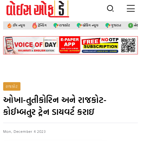
ટૉપ ન્યૂઝ
ટ્રેન્ડિંગ
રાજકોટ
બ્રેકિંગ ન્યૂઝ
ગુજરાત
નેશ
રાજકોટ
ઓખા-તુતીકોરિન અને રાજકોટ-
કોઈમ્બતુર ટ્રેન ડાયવર્ટ કરાઇ
Mon, December 4 2023