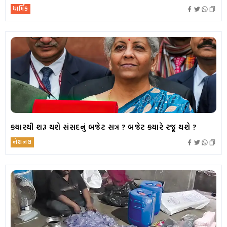
ધાર્મિક
ક્યારથી શરૂ થશે સંસદનું બજેટ સત્ર ? બજેટ ક્યારે રજૂ થશે ?
નેશનલ