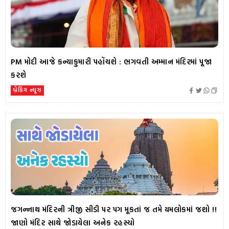
PM મોદી આજે કન્યાકુમારી પહોંચશે : ભગવતી અમ્માન મંદિરમાં પૂજા
કરશે
બ્રેકિંગ ન્યૂઝ
જગન્નાથ મંદિરની ત્રીજી સીડી પર પગ મૂકતાં જ તમે યમલોકમાં જશો !!
જાણો મંદિર સાથે જોડાયેલા અનેક રહસ્યો