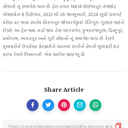
સ્ટેશનો નું સમાવેશ થાય છે. ટ્રેન નંબર 16614 કોઈમ્બતુર-રાજકોટ
એક્સપ્રેસ 8 ડિસેમ્બર, 2023 થી 26 જાન્યુઆરી, 2024 સુધી ડાયવર્ટ
કરેલા રૂટ વાયા સાલેમ-તિરુપત્તુર-જોલારપેટ્ટાઈ-રેનિગુંટા-ગુંટકલ થઈને
દોડશે. આ ટ્રેન જ્યાં નહીં જાય તેમાં બાંગરાપેટ, કૃષ્ણરાજપુરમ, હિન્દુપુર,
ધર્માવરમ, અનંતપુર અને ગુટી સ્ટેશનો નું સમાવેશ થાય છે. રેલવે
મુસાફરોને ઉપરોક્ત ફેરફારોને ધ્યાનમાં રાખીને તેમની મુસાફરી શરૂ
કરવા રેલવે વિભાગની એક યાદીમાં જણાવ્યું છે.
Share Article