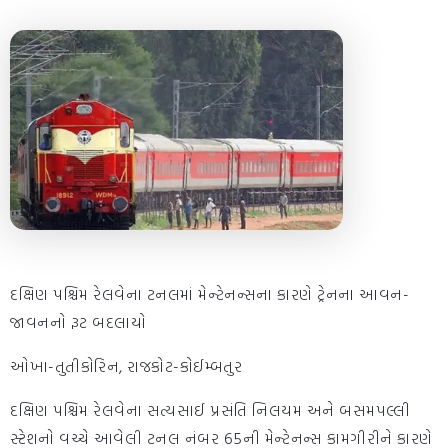
દક્ષિણ પશ્ચિમ રેલવેના ટનલમાં મેન્ટેનન્સના કારણે ટ્રેનના આવન-
જાવનનો રૂટ બદલાયો
ઓખા-તુતીકોરિન, રાજકોટ-કોઈમ્બતુર
દક્ષિણ પશ્ચિમ રેલવેના સત્યસાઈ પ્રસંતિ નિલયમ અને બસમપલ્લી
સ્ટેશનો વચ્ચે આવેલી ટનલ નંબર 65ની મેન્ટેનન્સ કામગીરીને કારણે