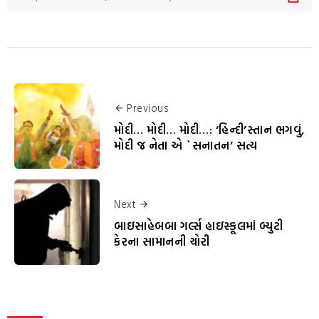
Previous
મોદી… મોદી… મોદી…: ‘હિન્દી’સ્તાન ભગવું,
મોદી જ નેતા એ `સનાતન’ સત્ય
Next
બાઇસાહેબબા ગર્લ્સ હાઇસ્કૂલમાં બ્યુટી
કેરના સામાનની ચોરી