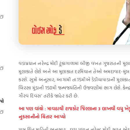
વડાપ્રધાન નરેન્દ્ર મોદી ટૂંકાગાળામાં બીજી વખત ગુજરાતની મ
મુલાકાતે લેશે અને આ મુલાકાત દરમિયાન તેઓ અમદાવાદ-મુંબઈ વચ
કરશે. સુત્રો અનુસાર, આગામી તા.15મીએ ડેડીયાપાડાની મુલાક
બિરસા મુંડાની 150મી જન્મજયંતિની ઉજવણીમાં ભાગ લેશે. કેન્દ
ગૌરવ દિવસ’ તરીકે જાહેર કરી છે.
ેપો
આ પણ વાંચો :
માવઠાથી રાજકોટ જિલ્લાના 3 લાખથી વધુ ખ
નુકસાનીનો ચિતાર આપ્યો
પ્રાપ્ત થિત માહિતી અનુસાર, . વડા પ્રધાન નરેન્દ્ર મોદી સુરત એર