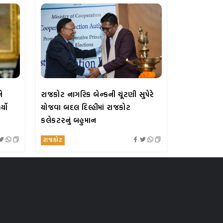
ે
રાજકોટ નાગરિક બેન્કની ચૂંટણી સુપેરે
્યો
યોજવા બદલ દિલ્હીમાં રાજકોટ
કલેકટરનું બહુમાન
રાજકોટ