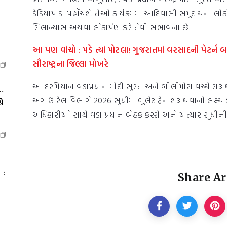
ડેડિયાપાડા પહોંચશે. તેઓ કાર્યક્રમમાં આદિવાસી સમુદાયના લો
શિલાન્યાસ અથવા લોકાર્પણ કરે તેવી સંભાવના છે.
આ પણ વાંચો :
પડે ત્યાં પોટલા! ગુજરાતમાં વરસાદની પેટર્
સૌરાષ્ટ્રના જિલ્લા મોખરે
આ દરમિયાન વડાપ્રધાન મોદી સુરત અને બીલીમોરા વચ્ચે શરૂ થના
…
અગાઉ રેલ વિભાગે 2026 સુધીમાં બુલેટ ટ્રેન શરૂ થવાનો લક્ષ્યાં
ે
અધિકારીઓ સાથે વડા પ્રધાન બેઠક કરશે અને અત્યાર સુધીની કા
 :
Share Ar