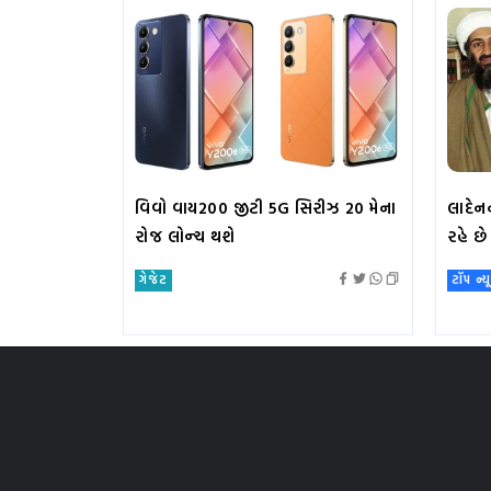
વિવો વાય200 જીટી 5G સિરીઝ 20 મેના
લાદેનન
રોજ લોન્ચ થશે
રહે છ
ગેજેટ
ટૉપ ન્ય