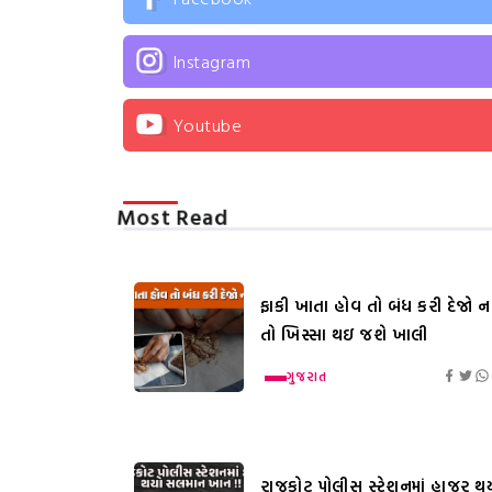
Instagram
Youtube
Most Read
ફાકી ખાતા હોવ તો બંધ કરી દેજો નહ
તો ખિસ્સા થઇ જશે ખાલી
ગુજરાત
રાજકોટ પોલીસ સ્ટેશનમાં હાજર થ