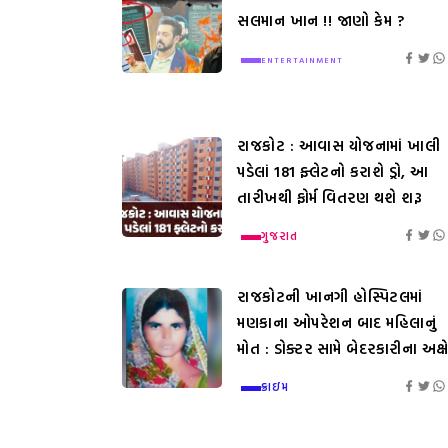
સલમાન ખાન !! જાણો કેમ ?
ENTERTAINMENT
રાજકોટ : આવાસ યોજનામાં ખાલી
પડેલાં 181 ફ્લેટનો કરાશે ડ્રો, આ
તારીખથી ફોર્મ વિતરણ થશે શરૂ
ગુજરાત
રાજકોટની ખાનગી હોસ્પિટલમાં
મણકાના ઓપરેશન બાદ મહિલાનું
મોત : ડોક્ટર સામે બેદરકારીના અક્ષ
ક્રાઇમ