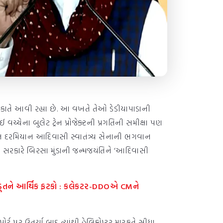
ુલાકાતે આવી રહ્યા છે. આ વખતે તેઓ ડેડીયાપાડાની
્ચેના બુલેટ ટ્રેન પ્રોજેક્ટની પ્રગતિની સમીક્ષા પણ
ાત દરમિયાન આદિવાસી સ્વાતંત્ર્ય સેનાની ભગવાન
્ર સરકારે બિરસા મુંડાની જન્મજયંતિને ‘આદિવાસી
ેડૂતને આર્થિક ફટકો : કલેકટર-DDOએ CMને
પોર્ટ પર ઉતર્યા બાદ ત્યાંથી હેલિકોપ્ટર મારફતે સીધા