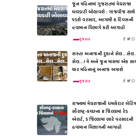
જૂન મહિનામાં ગુજરાતમાં મેઘરાજા
બઘડાટી બોલાવશે : ગાજવીજ સાથે
પડશે વરસાદ, આગામી 6 દિવસની
હવામાન વિભાગે કરી આગાહી
ગુજરાત
સસ્તા અનાજની દુકાને સેલ…સેલ
સેલ…! મે અને જૂન માસમાં એક સાથ
ચાર મહિનાનું અનાજ અપાશે
ગુજરાત
રાજ્યમાં મેઘરાજાની ધમાકેદાર બેટિંગ
સૌરાષ્ટ્ર-કચ્છના 8 જિલ્લામાં રેડ
એલર્ટ, 5 જિલ્લામાં ભારે વરસાદની
હવામાન વિભાગની આગાહી