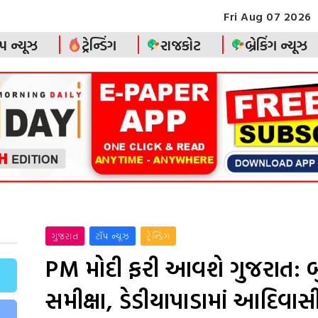
Fri Aug 07 2026
પ ન્યૂઝ
ટ્રેન્ડિંગ
રાજકોટ
બ્રેકિંગ ન્યૂઝ
ગુજરાત
ટૉપ ન્યૂઝ
ટ્રેન્ડિંગ
PM મોદી ફરી આવશે ગુજરાત: બુલે
સમીક્ષા, ડેડીયાપાડામાં આદિવા