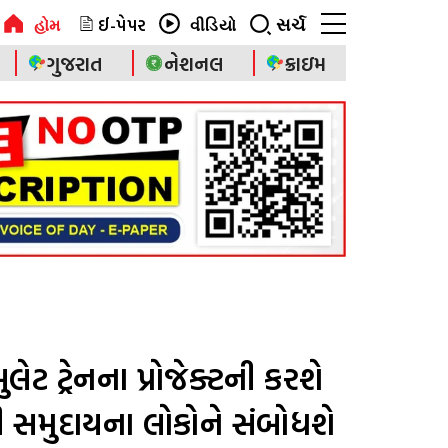
ઈ-પેપર
સર્ચ
હોમ
વીડિયો
ગુજરાત
નેશનલ
ક્રાઇમ
ટ ટ્રેનના પ્રોજેક્ટની કરશે
સી સમુદાયના લોકોને સંબોધશે