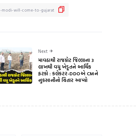
Next
માવઠાથી રાજકોટ જિલ્લાના 3
લાખથી વધુ ખેડૂતને આર્થિક
ફટકો : કલેકટર-DDOએ CMને
નુકસાનીનો ચિતાર આપ્યો