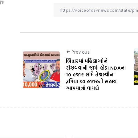
Previous
બિહારમાં મહિલાઓને
રીઝવવાની જામી હોડ! NDAના
10 હજાર સામે તેજસ્વીના
રૂપિયા 30 હજારની સહાય
આપવાનો વાયદો