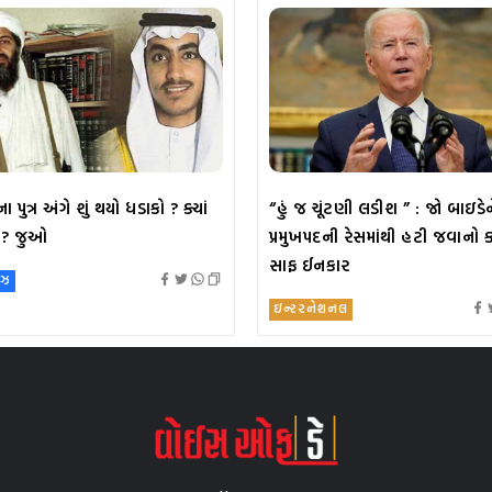
ા પુત્ર અંગે શું થયો ધડાકો ? ક્યાં
“હું જ ચૂંટણી લડીશ ” : જો બાઇડેન
ે ? જુઓ
પ્રમુખપદની રેસમાંથી હટી જવાનો કર
સાફ ઈનકાર
ૂઝ
ઇન્ટરનેશનલ