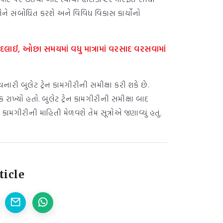
કોને સંબોધિત કરશે અને વિવિધ વિકાસ કાર્યોનો
ન બદલાઈ, ઓછા સમયમાં વધુ માત્રામાં વરસાદ વરસવામાં
રી બુલેટ ટ્રેન કામગીરીની સમીક્ષા કરી શકે છે.
ક રાખ્યો હતો. બુલેટ ટ્રેન કામગીરીની સમીક્ષા બાદ
મગીરીની માહિતી મેળવશે તેમ સૂત્રોએ જણાવ્યું હતું.
ticle