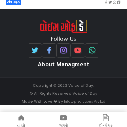
ટૉપ ન્યૂઝ
Follow Us
About Managment
Copyright © 2023 Voice of Day.
© All Rights Reserved Voice of Day
Infotop Solutions Pvt Ltd
Made With Love ❤️ By
વાંચો
જુઓ
ઈ-પેપર