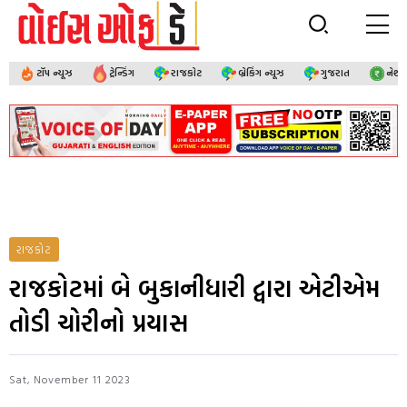
ટૉપ ન્યૂઝ
ટ્રેન્ડિંગ
રાજકોટ
બ્રેકિંગ ન્યૂઝ
ગુજરાત
નેશ
રાજકોટ
રાજકોટમાં બે બુકાનીધારી દ્વારા એટીએમ
તોડી ચોરીનો પ્રયાસ
Sat, November 11 2023