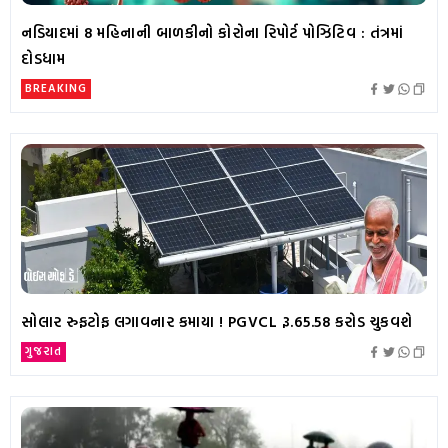
નડિયાદમાં 8 મહિનાની બાળકીનો કોરોના રિપોર્ટ પોઝિટિવ : તંત્રમાં
દોડધામ
BREAKING
સોલાર રુફટોફ લગાવનાર કમાયા ! PGVCL રૂ.65.58 કરોડ ચુકવશે
ગુજરાત