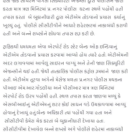
હતો જોકે સાયરન વાગતા સિક્યોરિટી એજન્સી દ્વારા પોલીસને જાણ
કરતા માત્ર ત્રણ મિનિટમાં પ્ર. નગર પોલીસ ઘટના સ્થળે પહોંચી હતી
તપાસ કરતાં બે બુકાનીધારી દ્વારા એટીએમ તોડવાનો પ્રયાસ કર્યાનું
ખૂલ્યું હતું. પોલીસે સીસીટીવીને આધારે શહેરભરમાં નાકાબંધી કરાવી
હતી અને બન્ને શખ્સોને શોધવા તપાસ શરૂ કરી છે.
ટ્રાફિકથી ધમધમતા એવા એરપોર્ટ રોડ સ્ટેટ બેન્ક ઓફ ઇન્ડિયાનું
એટીએમ તોડવાનો પ્રયાસ કરવામાં આવ્યો હોય ત્યારે હતો. એટીએમની
અંદર લગાવવામાં આવેલું સાઇરન વાગ્યું અને તેની જાણ સિક્યુરિટી
એજન્સીને થઈ હતી. જેથી તાત્કાલિક પોલીસ કંટ્રોલ રૂમમાંને જાણ કરી
હતી. એટીએમ તૂટવા અંગેનો મેસેજ મળતા પ્ર.નગર પોલીસ મથકના
પીઆઇ એમ.આર.ગોંડલીયા અને પીસીઆર માત્ર ત્રણ મિનિટમાં
એરપોર્ટ રોડ ઉરપ પહોંચી હતી. સ્થળ તપાસ કરતા જાણવા મળ્યું કે
એસબીઆઈનું એટીએમનું શટર કોઈ સાધન વડે ઉચકાવવામાં આવ્યું
હોવાનું દેખાયું હતું.બેન્ક અધિકારી ત્યાં પહોંચી ગયા હતા અને
સીસીટીવી કેમેરા ચેક કરતાં બે બુકાનીધારી દેખાયા હતા.
સીસીટીવીમાં દેખાયેલ બન્ને શખ્સો અંગે પોલીસે શહેરમાં નાકાબંધી