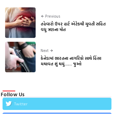
Previous
તહેવારો ઉપર હાર્ટ એટેકથી યુવતી સહિત
વધુ ત્રણના મોત
Next
કેનેડામાં ભારતના નાગરિકો સાથે હિંસા
યથાવત શું થયું…… જુઓ
Follow Us
Twitter