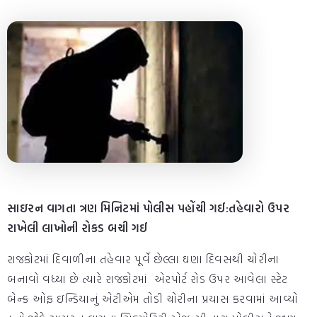
સાઇરન વાગતા ત્રણ મિનિટમાં પોલીસ પહોંચી ગઈ:તહેવારો ઉપર
રાખેલી લાખોની રોકડ બચી ગઈ
રાજકોટમાં દિવાળીના તહેવાર પૂર્વે છેલ્લા ઘણા દિવસથી ચોરીના
બનાવો વધ્યા છે ત્યારે રાજકોટમાં એરપોર્ટ રોડ ઉપર આવેલા સ્ટેટ
બેન્ક ઓફ ઇન્ડિયાનું એટીએમ તોડી ચોરીના પ્રયાસ કરવામાં આવ્યો