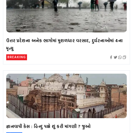
ઉત્તર પ્રદેશના અનેક ભાગોમાં મુશળધાર વરસાદ, દુર્ઘટનાઓમાં 4ના
મૃત્યુ
BREAKING
જ્ઞાનવાપી કેસ : હિન્દુ પક્ષે શું કરી માંગણી ? જુઓ