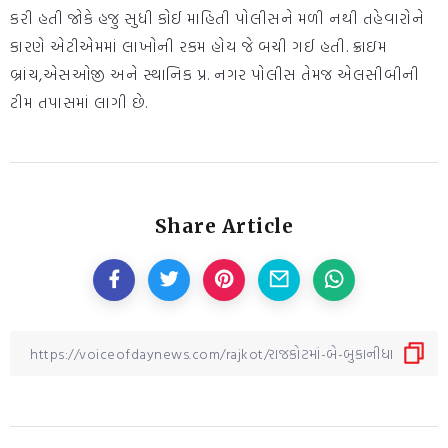
કરી હતી જોકે હજુ સુધી કોઈ માહિતી પોલીસને મળી નથી તહેવારોને
કારણે એટીએમમાં લાખોની રકમ હોય જે બચી ગઈ હતી. ક્રાઇમ
બ્રાંચ,એસઓજી અને સ્થાનિક પ્ર. નગર પોલીસ તેમજ એલસીબીની
ટીમ તપાસમાં લાગી છે.
Share Article