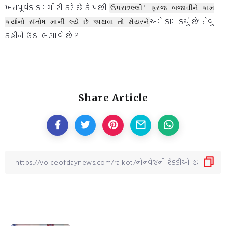
ખંતપૂર્વક કામગીરી કરે છે કે પછી
ઉપરછલ્લી' ફરજ બજાવીને કામ
અમે કામ કર્યું છે’ તેવું
કર્યાનો સંતોષ માની લ્યે છે અથવા તો મેયરને
કહીને ઉઠા ભણાવે છે ?
Share Article