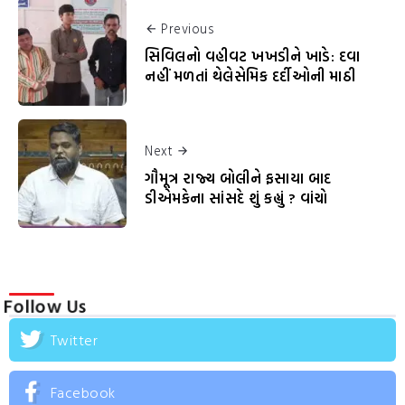
Previous
સિવિલનો વહીવટ ખખડીને ખાડે: દવા
નહીં મળતાં થેલેસેમિક દર્દીઓની માઠી
Next
ગૌમૂત્ર રાજ્ય બોલીને ફસાયા બાદ
ડીએમકેના સાંસદે શું કહ્યું ? વાંચો
Follow Us
Twitter
Facebook