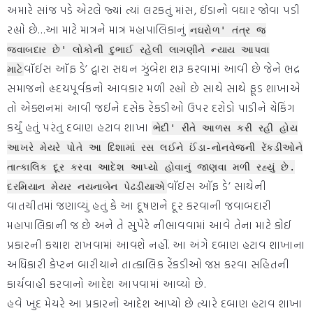
અમારે સાંજ પડે એટલે જ્યાં ત્યાં લટકતું માંસ, ઈંડાનો વઘાર જોવા પડી
રહ્યો છે…આ માટે માત્રને માત્ર મહાપાલિકાનું
નઘરોળ' તંત્ર જ
જવાબદાર છે' લોકોની દુભાઈ રહેલી લાગણીને ન્યાય આપવા
વૉઈસ ઑફ ડે’ દ્વારા સઘન ઝુંબેશ શરૂ કરવામાં આવી છે જેને ભદ્ર
માટે
સમાજનો હૃદયપૂર્વકનો આવકાર મળી રહ્યો છે સાથે સાથે ફૂડ શાખાએ
તો એક્શનમાં આવી જઈને દસેક રેંકડીઓ ઉપર દરોડો પાડીને ચેકિંગ
કર્યું હતું પરંતુ દબાણ હટાવ શાખા
ભેદી' રીતે આળસ કરી રહી હોય
આખરે મેયરે પોતે આ દિશામાં રસ લઈને ઈંડા-નોનવેજની રેંકડીઓને
તાત્કાલિક દૂર કરવા આદેશ આપ્યો હોવાનું જાણવા મળી રહ્યું છે.
વૉઈસ ઑફ ડે’ સાથેની
દરમિયાન મેયર નયનાબેન પેઢડીયાએ
વાતચીતમાં જણાવ્યું હતું કે આ દૂષણને દૂર કરવાની જવાબદારી
મહાપાલિકાની જ છે અને તે સુપેરે નીભાવવામાં આવે તેના માટે કોઈ
પ્રકારની કચાશ રાખવામાં આવશે નહીં. આ અંગે દબાણ હટાવ શાખાના
અધિકારી કેપ્ટન બારીયાને તાત્કાલિક રેંકડીઓ જપ્ત કરવા સહિતની
કાર્યવાહી કરવાનો આદેશ આપવામાં આવ્યો છે.
હવે ખુદ મેયરે આ પ્રકારનો આદેશ આપ્યો છે ત્યારે દબાણ હટાવ શાખા