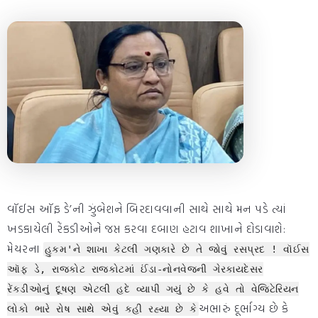
વૉઈસ ઑફ ડે’ની ઝુંબેશને બિરદાવવાની સાથે સાથે મન પડે ત્યાં
ખડકાયેલી રેંકડીઓને જપ્ત કરવા દબાણ હટાવ શાખાને દોડાવાશે:
મેયરના
હુકમ'ને શાખા કેટલી ગણકારે છે તે જોવું રસપ્રદ ! વૉઈસ
ઑફ ડે, રાજકોટ રાજકોટમાં ઈંડા-નોનવેજની ગેરકાયદેસર
રેંકડીઓનું દૂષણ એટલી હદે વ્યાપી ગયું છે કે હવે તો વેજિટેરિયન
અભારું દૂર્ભાગ્ય છે કે
લોકો ભારે રોષ સાથે એવું કહી રહ્યા છે કે