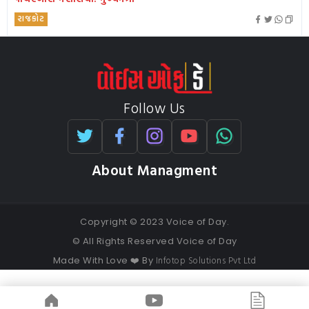
રાજકોટ
Follow Us
About Managment
Copyright © 2023 Voice of Day.
© All Rights Reserved Voice of Day
Infotop Solutions Pvt Ltd
Made With Love ❤️ By