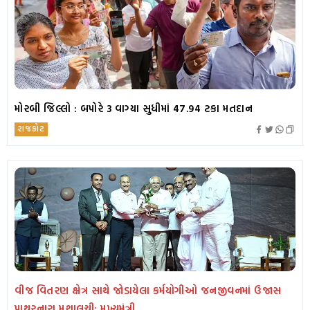
મોરબી જિલ્લો : બપોરે 3 વાગ્યા સુધીમાં 47.94 ટકા મતદાન
રાજકોટ
વીજ વિતરણ ક્ષેત્ર સાથે જોડાયેલા કર્મયોગીઓ જનજીવનમાં ઉજાસ
પાથરનારા મશાલચી: મુખ્યમંત્રી