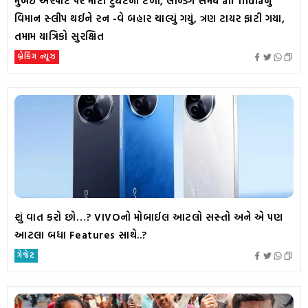
મુંબઈ એરપોર્ટ પર મોટી દુર્ઘટના ટળી, લેન્ડિંગ સમયે air indiaનું
વિમાન સ્લીપ થઈને રન -વે બહાર ચાલ્યું ગયું, ત્રણ ટાયર ફાટી ગયા,
તમામ યાત્રિકો સુરક્ષિત
બ્રેકિંગ ન્યૂઝ
શું વાત કરો છો…? VIVOનો મોબાઈલ આટલો સસ્તો અને એ પણ
આટલા બધા Features સાથે..?
ગેજેટ