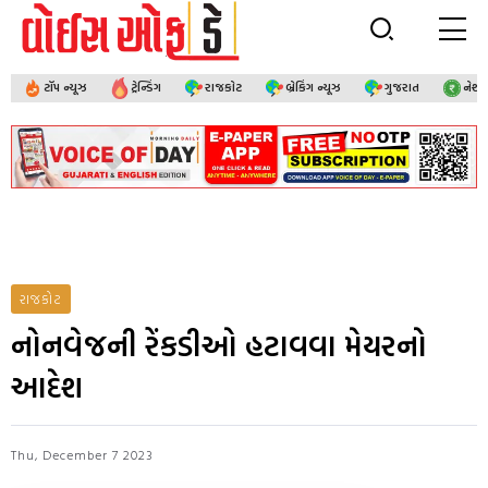
ટૉપ ન્યૂઝ
ટ્રેન્ડિંગ
રાજકોટ
બ્રેકિંગ ન્યૂઝ
ગુજરાત
નેશ
રાજકોટ
નોનવેજની રેંકડીઓ હટાવવા મેયરનો
આદેશ
Thu, December 7 2023