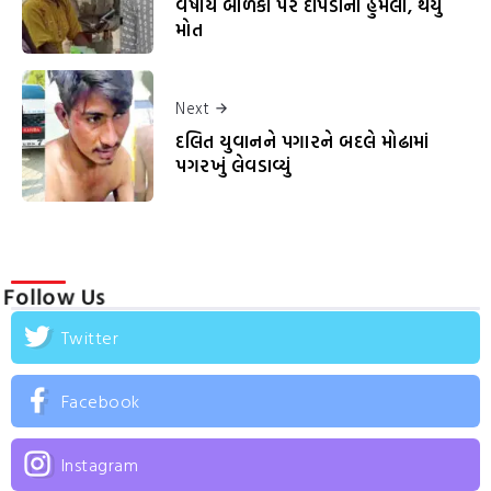
વર્ષીય બાળકી પર દીપડાનો હુમલો, થયું
મોત
Next
દલિત યુવાનને પગારને બદલે મોઢામાં
પગરખું લેવડાવ્યું
Follow Us
Twitter
Facebook
Instagram