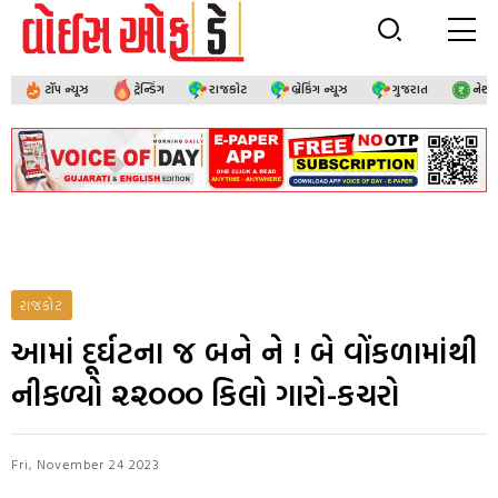
ટૉપ ન્યૂઝ
ટ્રેન્ડિંગ
રાજકોટ
બ્રેકિંગ ન્યૂઝ
ગુજરાત
નેશ
રાજકોટ
આમાં દૂર્ઘટના જ બને ને ! બે વોંકળામાંથી
નીકળ્યો ૨૨૦૦૦ કિલો ગારો-કચરો
Fri, November 24 2023