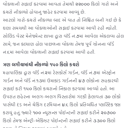
વોંકળાની સફાઈ કરવામાં આવતાં તેમાંથી ૨૨૦૦૦ કિલો ગારો અને
કચરો નીકળ્યો હોવાનું જાહેર કરવામાં આવ્યું છે.
આટલો ગારો-કચરો નીકળ્યા બાદ એ વાત તો નિશ્ચિત બની ગઈ છે કે
ઘણા સમયથી આ વોંકળાઓની સફાઈ કરવામાં આવી રહી ન્હોતી.
સોલિડ વેસ્ટ મેનેજમેન્ટ શાખા દ્વારા વૉર્ડ નં.૭માં આવેલા એકલવ્ય હોલ
સામે, જન કલ્યાણ હોલ પાછળના વોંકળા તેમજ પૂર્વ ઝોનના વૉર્ડ
નં.૬માં આવેલા વોંકળાની સફાઈ કરવામાં આવી હતી.
ત્રણ બગીચામાંથી નીકળ્યો ૧૫૦ કિલો કચરો
મહાપાલિકા દ્વારા વૉર્ડ નં.૨માં રેસકોર્સ ગાર્ડન, વૉર્ડ નં.૭માં એસ્ટ્રોન
ગાર્ડન અને વૉર્ડ નં.૧૩માં ઉમાકાંડ ગાર્ડનની ૪૭ લોકોના સહકારથી
સફાઈ કરી ૧૫૦ કિલો કચરાનો નિકાલ કરવામાં આવ્યો હતો. આ
ઉપરાંત શહેરના અલગ-અલગ વિસ્તારોમાં ગંદકી ફેલાવતાં ૩૦ લોકો
પાસેથી દંડ અને ચેકિંગ દરમિયાન ૪.૬ કિલો પ્રતિબંધિત પ્લાસ્ટિક જપ્ત
કરાયું હતું. જ્યારે ૧૦૦ ન્યુસન્સ પોઈન્ટની સફાઈ કરીને ૨૦૭૦૦
કિલો તેમજ એન્ટ્રી-એક્ઝિટ પોઈન્ટની સફાઈ કરીને ૩૩૦૦ કિલો