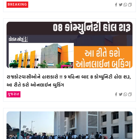
BREAKING
રાજકોટવાસીઓને હાશકારો !! 9 મહિના બાદ 8 કોમ્યુનિટી હોલ શરૂ,
આ રીતે કરો ઓનલાઈન બુકિંગ
ગુજરાત