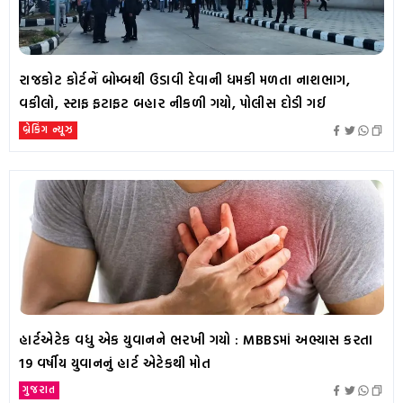
રાજકોટ કોર્ટનેં બોમ્બથી ઉડાવી દેવાની ધમકી મળતા નાશભાગ,
વકીલો, સ્ટાફ ફટાફટ બહાર નીકળી ગયો, પોલીસ દોડી ગઈ
બ્રેકિંગ ન્યૂઝ
હાર્ટએટેક વધુ એક યુવાનને ભરખી ગયો : MBBSમાં અભ્યાસ કરતા
19 વર્ષીય યુવાનનું હાર્ટ એટેકથી મોત
ગુજરાત