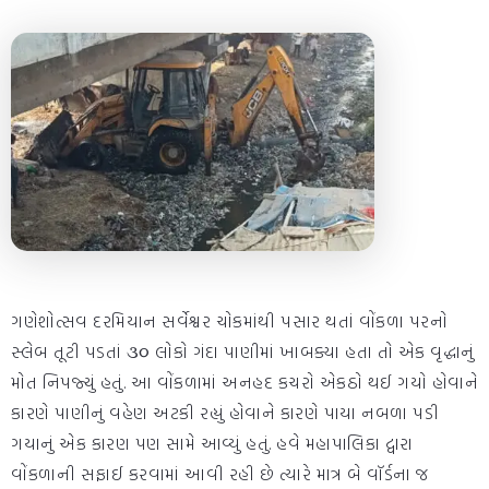
ગણેશોત્સવ દરમિયાન સર્વેશ્વર ચોકમાંથી પસાર થતાં વોંકળા પરનો
સ્લેબ તૂટી પડતાં ૩૦ લોકો ગંદા પાણીમાં ખાબક્યા હતા તો એક વૃદ્ધાનું
મોત નિપજ્યું હતું. આ વોંકળામાં અનહદ કચરો એકઠો થઈ ગયો હોવાને
કારણે પાણીનું વહેણ અટકી રહ્યું હોવાને કારણે પાયા નબળા પડી
ગયાનું એક કારણ પણ સામે આવ્યું હતું. હવે મહાપાલિકા દ્વારા
વોંકળાની સફાઈ કરવામાં આવી રહી છે ત્યારે માત્ર બે વૉર્ડના જ