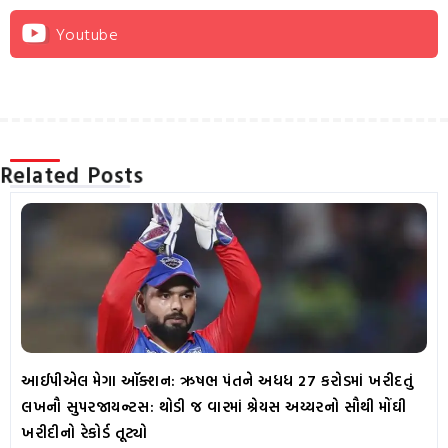
Youtube
Related Posts
આઈપીએલ મેગા ઑક્શન: ઋષભ પંતને અધધ 27 કરોડમાં ખરીદતું
લખનૌ સુપરજાયન્ટસ: થોડી જ વારમાં શ્રેયસ અય્યરનો સૌથી મોંઘી
ખરીદીનો રેકોર્ડ તૂટ્યો