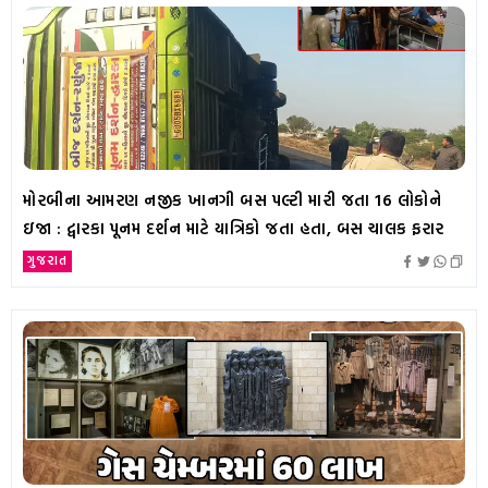
મોરબીના આમરણ નજીક ખાનગી બસ પલ્ટી મારી જતા 16 લોકોને
ઇજા : દ્વારકા પૂનમ દર્શન માટે યાત્રિકો જતા હતા, બસ ચાલક ફરાર
ગુજરાત