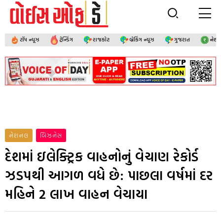
ટૉપ ન્યૂઝ
ટ્રેન્ડિંગ
રાજકોટ
બ્રેકિંગ ન્યૂઝ
ગુજરાત
નેશ
નેશનલ
બિઝનેસ
દેશમાં ઇલેક્ટ્રિક વાહનોનું વેચાણ રેકોર્ડ
ઝડપથી આગળ વધે છે: પાછલા વર્ષમાં દર
મહિને 2 લાખ વાહન વેચાયા