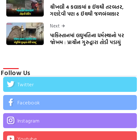
ચીખલી 4 કલાકમાં 8 ઈંચથી તરબતર,
ગણદેવી પણ 6 ઈંચથી જળબંબાકાર
Next
પાકિસ્તાનમાં લઘુમતિના ધર્મસ્થાનો પર
જોખમ : પ્રાચીન ગુરુદ્વારા તોડી પડાયું
Follow Us
Twitter
Facebook
Instagram
Youtube