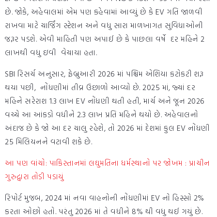
છે. જોકે, અહેવાલમાં એમ પણ કહેવામાં આવ્યું છે કે EV ગતિ જાળવી
રાખવા માટે ચાર્જિંગ સ્ટેશન અને વધુ સારા માળખાગત સુવિધાઓની
જરૂર પડશે. એવી માહિતી પણ અપાઈ છે કે પાછલા વર્ષે દર મહિને 2
લાખથી વધુ ઇવી વેચાયા હતા.
SBI રિસર્ચ અનુસાર, ફેબ્રુઆરી 2026 માં પશ્ચિમ એશિયા કટોકટી શરૂ
થયા પછી, નોંધણીમાં તીવ્ર ઉછાળો આવ્યો છે. 2025 માં, જ્યાં દર
મહિને સરેરાશ 1.3 લાખ EV નોંધણી થતી હતી, માર્ચ અને જૂન 2026
વચ્ચે આ આંકડો વધીને 2.3 લાખ પ્રતિ મહિને થયો છે. અહેવાલનો
અંદાજ છે કે જો આ દર ચાલુ રહેશે, તો 2026 માં દેશમાં કુલ EV નોંધણી
25 મિલિયનને વટાવી શકે છે.
આ પણ વાંચો: પાકિસ્તાનમાં લઘુમતિના ધર્મસ્થાનો પર જોખમ : પ્રાચીન
ગુરુદ્વારા તોડી પડાયું
રિપોર્ટ મુજબ, 2024 માં નવા વાહનોની નોંધણીમાં EV નો હિસ્સો 2%
કરતા ઓછો હતો. પરંતુ 2026 માં તે વધીને 8% થી વધુ થઈ ગયું છે.