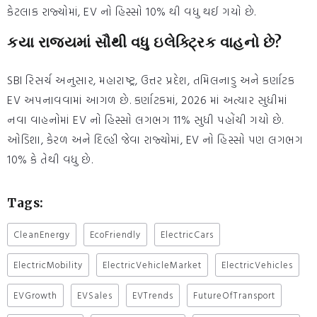
કેટલાક રાજ્યોમાં, EV નો હિસ્સો 10% થી વધુ થઈ ગયો છે.
કયા રાજ્યમાં સૌથી વધુ ઇલેક્ટ્રિક વાહનો છે?
SBI રિસર્ચ અનુસાર, મહારાષ્ટ્ર, ઉત્તર પ્રદેશ, તમિલનાડુ અને કર્ણાટક
EV અપનાવવામાં આગળ છે. કર્ણાટકમાં, 2026 માં અત્યાર સુધીમાં
નવા વાહનોમાં EV નો હિસ્સો લગભગ 11% સુધી પહોંચી ગયો છે.
ઓડિશા, કેરળ અને દિલ્હી જેવા રાજ્યોમાં, EV નો હિસ્સો પણ લગભગ
10% કે તેથી વધુ છે.
Tags:
CleanEnergy
EcoFriendly
ElectricCars
ElectricMobility
ElectricVehicleMarket
ElectricVehicles
EVGrowth
EVSales
EVTrends
FutureOfTransport