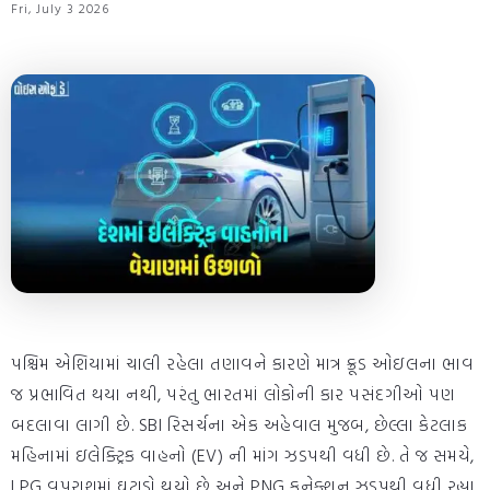
Fri, July 3 2026
પશ્ચિમ એશિયામાં ચાલી રહેલા તણાવને કારણે માત્ર ક્રૂડ ઓઇલના ભાવ
જ પ્રભાવિત થયા નથી, પરંતુ ભારતમાં લોકોની કાર પસંદગીઓ પણ
બદલાવા લાગી છે. SBI રિસર્ચના એક અહેવાલ મુજબ, છેલ્લા કેટલાક
મહિનામાં ઇલેક્ટ્રિક વાહનો (EV) ની માંગ ઝડપથી વધી છે. તે જ સમયે,
LPG વપરાશમાં ઘટાડો થયો છે અને PNG કનેક્શન ઝડપથી વધી રહ્યા