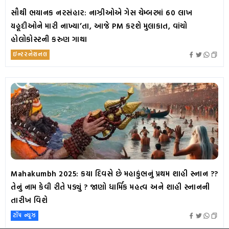
સૌથી ભયાનક નરસંહાર: નાઝીઓએ ગેસ ચેમ્બરમાં 60 લાખ
યહૂદીઓને મારી નાખ્યા’તા, આજે PM કરશે મુલાકાત, વાંચો
હોલોકોસ્ટની કરુણ ગાથા
ઇન્ટરનેશનલ
Mahakumbh 2025: કયા દિવસે છે મહાકુંભનું પ્રથમ શાહી સ્નાન ??
તેનું નામ કેવી રીતે પડ્યું ? જાણો ધાર્મિક મહત્વ અને શાહી સ્નાનની
તારીખ વિશે
ટૉપ ન્યૂઝ