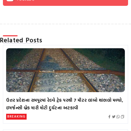
Related Posts
ઉત્તર પ્રદેશના રામપુરમાં રેલ્વે ટ્રેક પરથી 7 મીટર લાંબો થાંભલો મળ્યો,
ઇમર્જન્સી બ્રેક મારી મોટી દુર્ઘટના અટકાવી
BREAKING