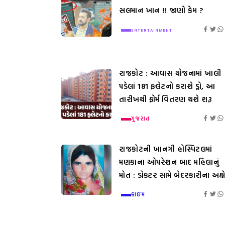
સલમાન ખાન !! જાણો કેમ ?
ENTERTAINMENT
રાજકોટ : આવાસ યોજનામાં ખાલી
પડેલાં 181 ફ્લેટનો કરાશે ડ્રો, આ
તારીખથી ફોર્મ વિતરણ થશે શરૂ
ગુજરાત
રાજકોટની ખાનગી હોસ્પિટલમાં
મણકાના ઓપરેશન બાદ મહિલાનું
મોત : ડોક્ટર સામે બેદરકારીના અક્ષ
ક્રાઇમ