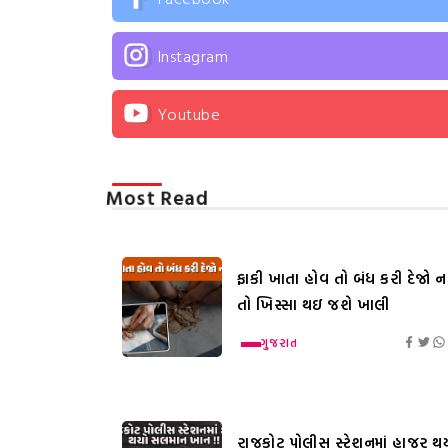
Instagram
Youtube
Most Read
ફાકી ખાતા હોવ તો બંધ કરી દેજો નહ
તો ખિસ્સા થઇ જશે ખાલી
ગુજરાત
રાજકોટ પોલીસ સ્ટેશનમાં હાજર થ