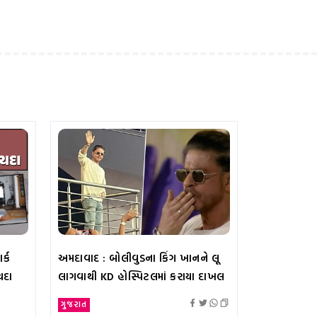
્ક
અમદાવાદ : બોલીવુડના કિંગ ખાનને લૂ
યદા
લાગવાથી KD હોસ્પિટલમાં કરાયા દાખલ
ગુજરાત