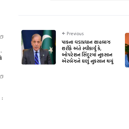
Previous
પાકના વડાપ્રધાન શાહબાઝ
શરીફે અંતે સ્વીકાર્યું કે,
…
ઓપરેશન સિંદૂરમાં નુકસાન
ે
એરબેઝને ઘણું નુકસાન થયું
 :