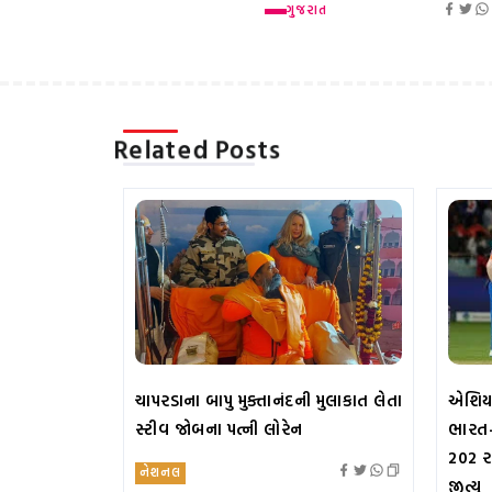
ગુજરાત
Related Posts
ચાપરડાના બાપુ મુક્તાનંદની મુલાકાત લેતા
એશિયા
સ્ટીવ જોબના પત્ની લોરેન
ભારત- 
202 ર
નેશનલ
જીત્યુ