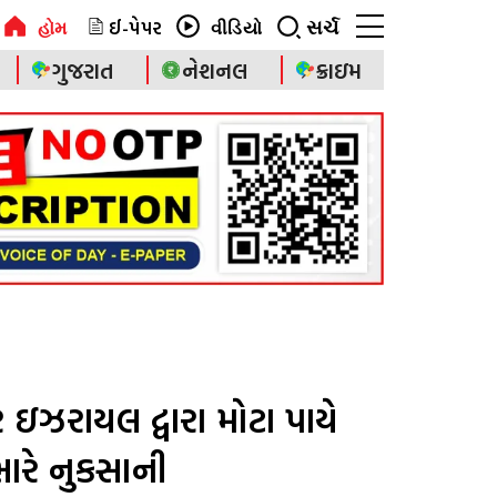
ઈ-પેપર
સર્ચ
હોમ
વીડિયો
ગુજરાત
નેશનલ
ક્રાઇમ
ઇઝરાયલ દ્વારા મોટા પાયે
ારે નુકસાની