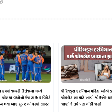
 કપમાં જબરી ઉત્તેજના વચ્ચે
પીરિયડ્સ દરમિયાન મહિલાઓએ ડાર
શ્રીલંકા વચ્ચેનો મેચ ટાઈ: 5 વિકેટે
ચોકલેટ શા માટે ખાવી જોઈએ? ફા
ન થયા બાદ સુપર ઓવરમાં ભારત
જાણીને તમે પણ ચોંકી જશો