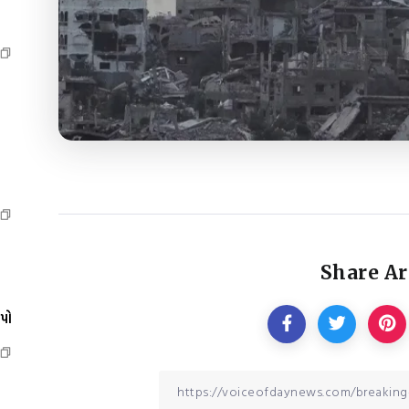
Share Ar
ેપો