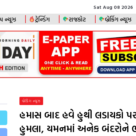
Sat Aug 08 2026
પ ન્યૂઝ
ટ્રેન્ડિંગ
રાજકોટ
બ્રેકિંગ ન્યૂઝ
બ્રેકિંગ ન્યૂઝ
હમાસ બાદ હવે હુથી લડાયકો પર 
હુમલા, યમનમાં અનેક બંદરોને ભ