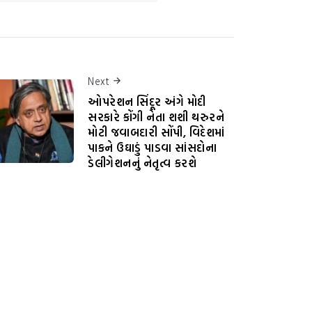
Next
ઓપરેશન સિંદૂર અંગે મોદી
સરકારે કોંગી નેતા શશી થરુરને
મોટી જવાબદારી સોંપી, વિદેશમાં
પાકને ઉઘાડું પાડવા સાંસદોના
ડેલીગેશનનું નેતૃત્વ કરશે