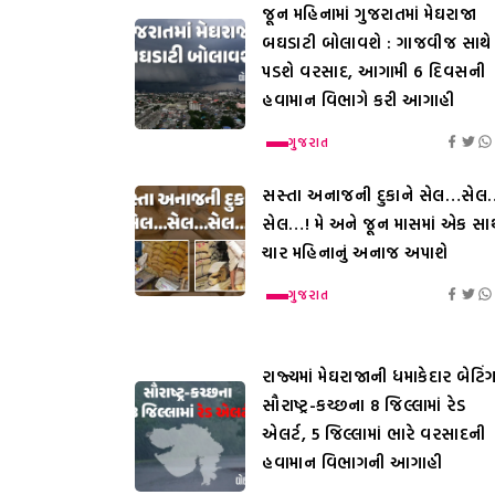
જૂન મહિનામાં ગુજરાતમાં મેઘરાજા
બઘડાટી બોલાવશે : ગાજવીજ સાથે
પડશે વરસાદ, આગામી 6 દિવસની
હવામાન વિભાગે કરી આગાહી
ગુજરાત
સસ્તા અનાજની દુકાને સેલ…સેલ
સેલ…! મે અને જૂન માસમાં એક સાથ
ચાર મહિનાનું અનાજ અપાશે
ગુજરાત
રાજ્યમાં મેઘરાજાની ધમાકેદાર બેટિંગ
સૌરાષ્ટ્ર-કચ્છના 8 જિલ્લામાં રેડ
એલર્ટ, 5 જિલ્લામાં ભારે વરસાદની
હવામાન વિભાગની આગાહી