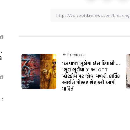
…
Previous
ે
‘દરવાજા ખુલેગા ઈસ દિવાલી’…
‘ભૂલ ભૂલૈયા 3’ આ OTT
પ્લેટફોર્મ પર જોવા મળશે, કાર્તિક
આર્યને પોસ્ટર શેર કરી આપી
માહિતી
 :