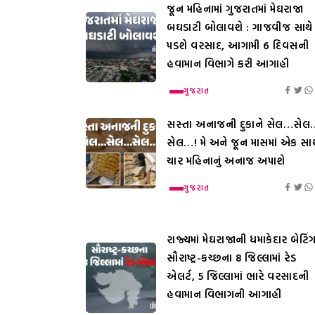
જૂન મહિનામાં ગુજરાતમાં મેઘરાજા
બઘડાટી બોલાવશે : ગાજવીજ સાથે
પડશે વરસાદ, આગામી 6 દિવસની
હવામાન વિભાગે કરી આગાહી
ગુજરાત
સસ્તા અનાજની દુકાને સેલ…સેલ
સેલ…! મે અને જૂન માસમાં એક સાથ
ચાર મહિનાનું અનાજ અપાશે
ગુજરાત
રાજ્યમાં મેઘરાજાની ધમાકેદાર બેટિંગ
સૌરાષ્ટ્ર-કચ્છના 8 જિલ્લામાં રેડ
એલર્ટ, 5 જિલ્લામાં ભારે વરસાદની
હવામાન વિભાગની આગાહી