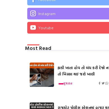
Instagram
Youtube
Most Read
ફાકી ખાતા હોવ તો બંધ કરી દેજો નહ
તો ખિસ્સા થઇ જશે ખાલી
ગુજરાત
રાજકોટ પોલીસ સ્ટેશનમાં હાજર થ