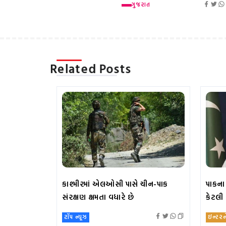
ગુજરાત
Related Posts
કાશ્મીરમાં એલઓસી પાસે ચીન-પાક
પાકના 
સંરક્ષણ ક્ષમતા વધારે છે
કેટલી
ટૉપ ન્યૂઝ
ઇન્ટર