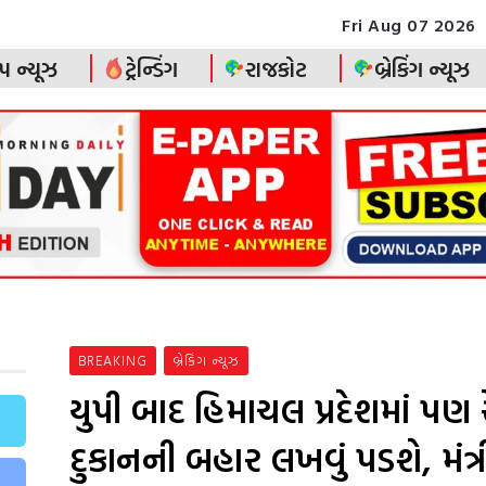
Fri Aug 07 2026
પ ન્યૂઝ
ટ્રેન્ડિંગ
રાજકોટ
બ્રેકિંગ ન્યૂઝ
BREAKING
બ્રેકિંગ ન્યૂઝ
યુપી બાદ હિમાચલ પ્રદેશમાં પણ ર
દુકાનની બહાર લખવું પડશે, મંત્રી