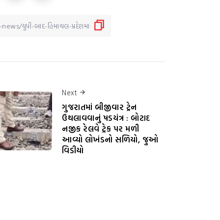
Next
ગુજરાતમાં બીજીવાર ટ્રેન
ઉથલાવવાનું ષડયંત્ર : બોટાદ
નજીક રેલવે ટ્રેક પર મળી
આવ્યો લોખંડનો સળિયો, જુઓ
વિડીયો