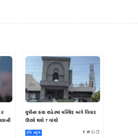
ટર
યુપીના કયા શહેરમાં મસ્જિદ અંગે વિવાદ
ુમલાની
ઊભો થયો ? વાંચો
ટૉપ ન્યૂઝ