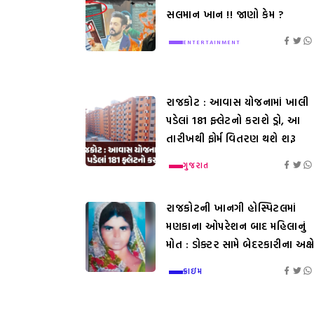
સલમાન ખાન !! જાણો કેમ ?
ENTERTAINMENT
રાજકોટ : આવાસ યોજનામાં ખાલી
પડેલાં 181 ફ્લેટનો કરાશે ડ્રો, આ
તારીખથી ફોર્મ વિતરણ થશે શરૂ
ગુજરાત
રાજકોટની ખાનગી હોસ્પિટલમાં
મણકાના ઓપરેશન બાદ મહિલાનું
મોત : ડોક્ટર સામે બેદરકારીના અક્ષ
ક્રાઇમ