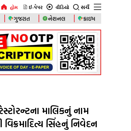
ઈ-પેપર
સર્ચ
હોમ
વીડિયો
ગુજરાત
નેશનલ
ક્રાઇમ
ેસ્ટોરન્ટના માલિકનું નામ
 વિક્રમાદિત્ય સિંહનું નિવેદન