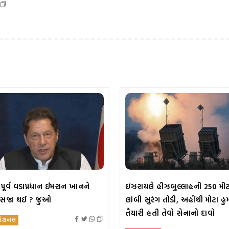
પૂર્વ વડાપ્રધાન ઈમરાન ખાનને
ઇઝરાયલે હીઝબુલ્લાહની 250 મી
 સજા થઈ ? જુઓ
લાંબી સુરંગ તોડી, અહીંથી મોટા હ
તૈયારી હતી તેવો સેનાનો દાવો
નેશનલ