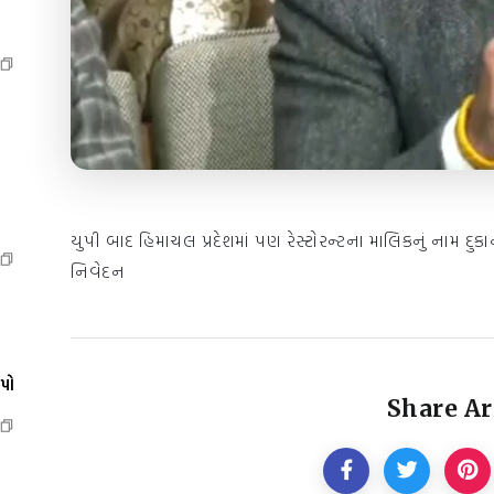
યુપી બાદ હિમાચલ પ્રદેશમાં પણ રેસ્ટોરન્ટના માલિકનું નામ દુકાન
નિવેદન
ેપો
Share Ar