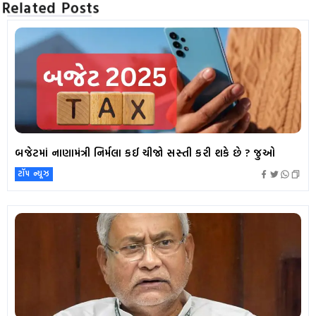
Related Posts
બજેટમાં નાણામંત્રી નિર્મલા કઈ ચીજો સસ્તી કરી શકે છે ? જુઓ
ટૉપ ન્યૂઝ