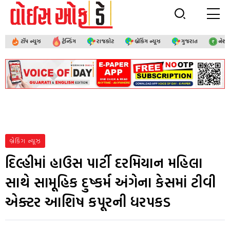
ટૉપ ન્યૂઝ
ટ્રેન્ડિંગ
રાજકોટ
બ્રેકિંગ ન્યૂઝ
ગુજરાત
નેશ
બ્રેકિંગ ન્યૂઝ
દિલ્હીમાં હાઉસ પાર્ટી દરમિયાન મહિલા
સાથે સામૂહિક દુષ્કર્મ અંગેના કેસમાં ટીવી
એક્ટર આશિષ કપૂરની ધરપકડ