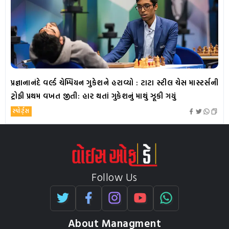
પ્રજ્ઞાનાનંદે વર્લ્ડ ચેમ્પિયન ગુકેશને હરાવ્યો : ટાટા સ્ટીલ ચેસ માસ્ટર્સની
ટ્રોફી પ્રથમ વખત જીતી: હાર થતાં ગુકેશનું માથું ઝૂકી ગયું
સ્પોર્ટ્સ
Follow Us
About Managment