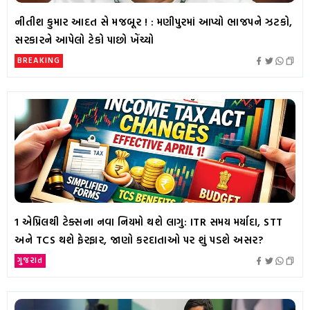
નીતીશ કુમાર આદત સે મજબૂર ! : મણીપુરમાં આપ્યો ભાજપને ઝટકો,
સરકારને આપેલો ટેકો પાછો ખેંચ્યો
BREAKING
1 એપ્રિલથી ટેક્સના નવા નિયમો થશે લાગુ: ITR સમય મર્યાદા, STT
અને TCS થશે ફેરફાર, જાણો કરદાતાઓ પર શું પડશે અસર?
ગુજરાત