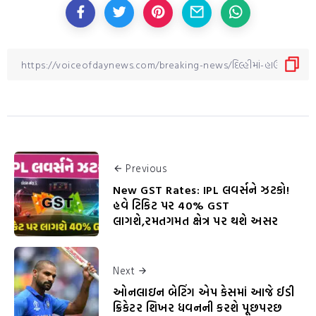
Previous
New GST Rates: IPL લવર્સને ઝટકો!
હવે ટિકિટ પર 40% GST
લાગશે,રમતગમત ક્ષેત્ર પર થશે અસર
Next
ઓનલાઇન બેટિંગ એપ કેસમાં આજે ઈડી
ક્રિકેટર શિખર ધવનની કરશે પૂછપરછ