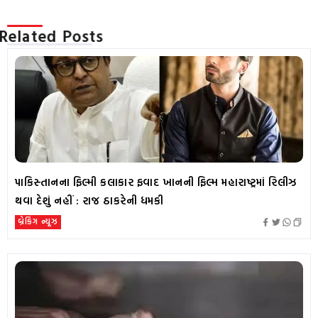
Related Posts
પાકિસ્તાનના ફિલ્મી કલાકાર ફવાદ ખાનની ફિલ્મ મહારાષ્ટ્રમાં રિલીઝ
થવા દેશું નહીં : રાજ ઠાકરેની ધમકી
બ્રેકિંગ ન્યૂઝ