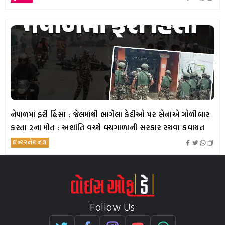
નેપાળમાં ફરી હિંસા : જેલમાંથી ભાગેલા કેદીઓ પર સેનાએ ગોળીબાર
કરતા 2ના મોત : અશાંતિ વચ્ચે વચગાળાની સરકાર રચવા કવાયત
ઇન્ટરનેશનલ
Follow Us