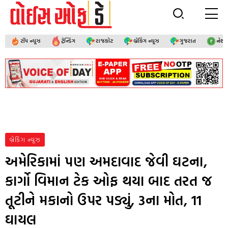
ટૉપ ન્યૂઝ
ટ્રેન્ડિંગ
રાજકોટ
બ્રેકિંગ ન્યૂઝ
ગુજરાત
નેશ
બ્રેકિંગ ન્યૂઝ
અમેરિકામાં પણ અમદાવાદ જેવી ઘટના,
કાર્ગો વિમાન ટેક ઓફ થયા બાદ તરત જ
તૂટીને મકાનો ઉપર પડ્યું, 3ના મોત, 11
ઘાયલ