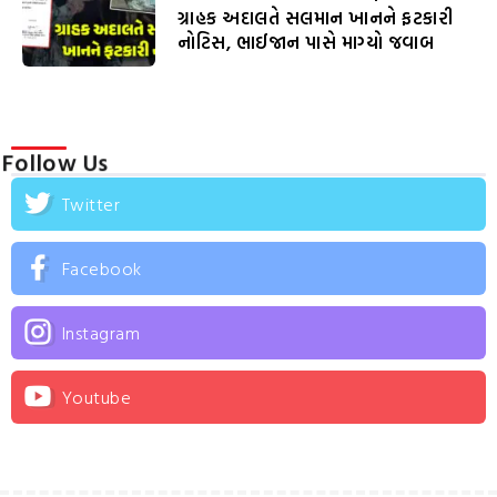
ગ્રાહક અદાલતે સલમાન ખાનને ફટકારી
નોટિસ, ભાઈજાન પાસે માગ્યો જવાબ
Follow Us
Twitter
Facebook
Instagram
Youtube