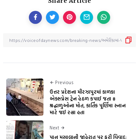
Share Article
Previous
ઉત્તર પ્રદેશના મીરઝાપુરમાં કાળકા
એક્સપ્રેસ ટ્રેન હેઠળ કપાઈ જતા 8
શ્રદ્ધાળુઓના મોત, કાર્તિક પૂર્ણિમા સ્નાન
માટે જઈ રહ્યા હતા
Next
પાન મસાલાની જાહેરાત પર ફરી વિવાદ: