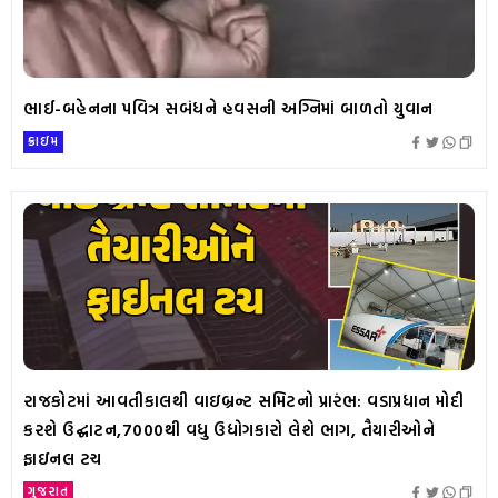
ભાઈ-બહેનના પવિત્ર સબંધને હવસની અગ્નિમાં બાળતો યુવાન
ક્રાઇમ
રાજકોટમાં આવતીકાલથી વાઇબ્રન્ટ સમિટનો પ્રારંભ: વડાપ્રધાન મોદી
કરશે ઉદ્ઘાટન,7000થી વધુ ઉદ્યોગકારો લેશે ભાગ, તૈયારીઓને
ફાઇનલ ટચ
ગુજરાત