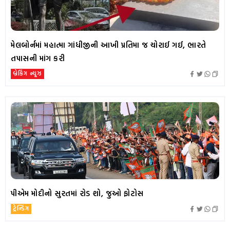
મેલબોર્નમાં મહાત્મા ગાંધીજીની આખી પ્રતિમા જ ચોરાઈ ગઈ, ભારતે
તપાસની માંગ કરી
બ્રેકિંગ ન્યૂઝ
પીએમ મોદીનો સુરતમાં રોડ શો, જુઓ ફોટોસ
ટ્રેન્ડિંગ