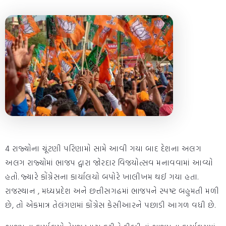
4 રાજ્યોના ચૂંટણી પરિણામો સામે આવી ગયા બાદ દેશના અલગ
અલગ રાજ્યોમાં ભાજપ દ્વારા જોરદાર વિજયોત્સવ મનાવવામાં આવ્યો
હતો. જ્યારે કોંગ્રેસના કાર્યાલયો બપોરે ખાલીખમ થઈ ગયા હતા.
રાજસ્થાન , મધ્યપ્રદેશ અને છત્તીસગઢમાં ભાજપને સ્પષ્ટ બહુમતી મળી
છે, તો એકમાત્ર તેલંગણમાં કોંગ્રેસ કેસીઆરને પછાડી આગળ વધી છે.