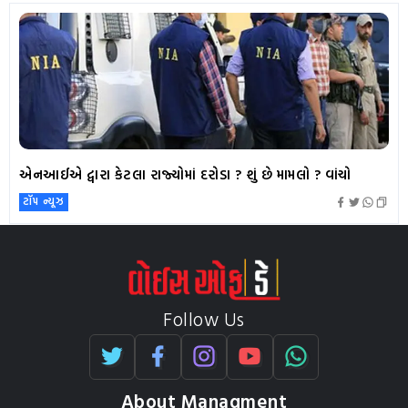
એનઆઈએ દ્વારા કેટલા રાજ્યોમાં દરોડા ? શું છે મામલો ? વાંચો
ટૉપ ન્યૂઝ
Follow Us
About Managment