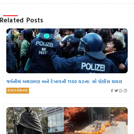
Related Posts
જર્મનીમાં અથડામણ અને દેખાવની 1100 ઘટના: સો પોલીસ ઘાયલ
ઇન્ટરનેશનલ