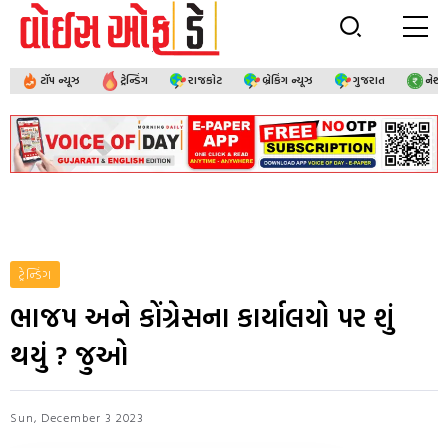
ટૉપ ન્યૂઝ
ટ્રેન્ડિંગ
રાજકોટ
બ્રેકિંગ ન્યૂઝ
ગુજરાત
નેશ
ટ્રેન્ડિંગ
ભાજપ અને કોંગ્રેસના કાર્યાલયો પર શું
થયું ? જુઓ
Sun, December 3 2023