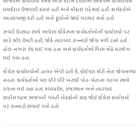
ભાજપના કાર્યાલયો તેમજ ખાસ કરીને દીલ્હીનાં ભાજપના કાર્યાલયમાં
ધમાકેદાર ઉજવણી કરાઇ હતી અને મીઠાઇ વહેંચાઈ હતી. કાર્યકરોએ
આતશબાજી કરી હતી અને ફૂલોનો જાણે વરસાદ થયો હતો.
સવારે ઉત્સાહ સાથે આવેલા કોંગ્રેસના કાર્યકર્તાઓની કાર્યાલયો પર
ભારે ભીડ ઉમટી હતી, જોકે ત્યારબાદ સન્નાટો જોવા મળી રહ્યો હતો.
ઢોલ-નગારા પેક થઈ ગયા હતા અને કાર્યકર્તાઓ વિલા મોઢે ઘરભેગા
થઈ ગયા હતા.
કોંગ્રેસ કાર્યાલયોની હાલત એવી હતી કે, કોઈપણ મોટો નેતા જોવામળ્યા
નહતા. કાર્યકર્તાઓ પણ ધીરે ધીરે ખસકી પોત-પોતાના ગંતવ્ય સ્થળે
રવાના થઈ રહ્યા હતા. મધ્યપ્રદેશ, રાજસ્થાન અને ત્યારબાદ
છત્તીસગઢમાં ભાજપની વધતી બેઠકોનો ગ્રાફ જોઈ કોંગ્રેસ કાર્યાલયો
પર સન્નાટો છવાઈ ગયો હતો.