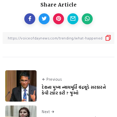
Share Article
Previous
દેશના મુખ્ય ન્યાયમૂર્તિ ચંદ્રચૂડે સરકારને
કેવી ટકોર કરી ? જુઓ
Next