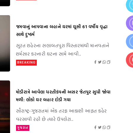
જમવાનું આપવાના બહાને ઘરમાં ઘૂસી 61 વર્ષીય વૃદ્ધા
સાથે દુષ્કર્મ
સુરત શહેરના સલાબતપુરા વિસ્તારમાંથી માનવતાને
શર્મસાર કરનારી ઘટના સામે આવી...
BREAKING
મોડીરાત્રે આવેલા ધરતીકંપની અસર જેતપુર સુધી જોવા
મળી: લોકો ઘર બહાર દોડી ગયા
સૌરાષ્ટ્ર-ગુજરાતમાં એક તરફ આકાશી આફત કહેર
વરસાવી રહી છે ત્યારે ઉપલેટા...
ગુજરાત