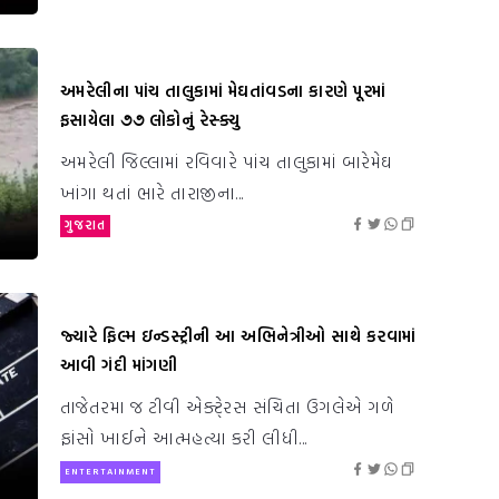
અમરેલીના પાંચ તાલુકામાં મેઘતાંવડના કારણે પૂરમાં
ફસાયેલા ૭૭ લોકોનું રેસ્ક્યુ
અમરેલી જિલ્લામાં રવિવારે પાંચ તાલુકામાં બારેમેઘ
ખાંગા થતાં ભારે તારાજીના...
ગુજરાત
જ્યારે ફિલ્મ ઇન્ડસ્ટ્રીની આ અભિનેત્રીઓ સાથે કરવામાં
આવી ગંદી માંગણી
તાજેતરમા જ ટીવી એક્ટે્રસ સંચિતા ઉગલેએ ગળે
ફાંસો ખાઈને આત્મહત્યા કરી લીધી...
ENTERTAINMENT