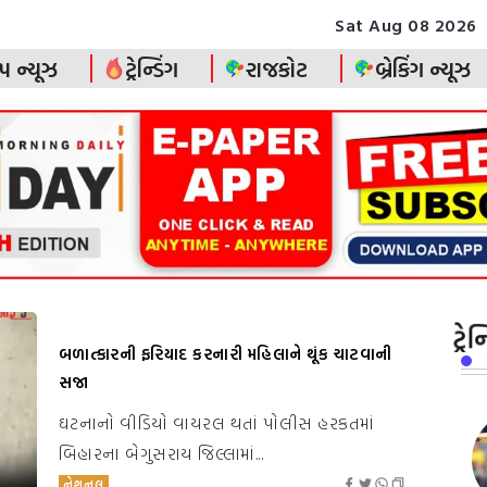
Sat Aug 08 2026
પ ન્યૂઝ
ટ્રેન્ડિંગ
રાજકોટ
બ્રેકિંગ ન્યૂઝ
ટ્ર
બળાત્કારની ફરિયાદ કરનારી મહિલાને થૂંક ચાટવાની
સજા
ઘટનાનો વીડિયો વાયરલ થતાં પોલીસ હરકતમાં
બિહારના બેગુસરાય જિલ્લામાં...
નેશનલ