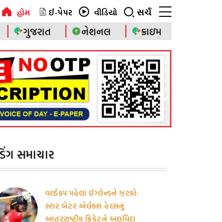
ઈ-પેપર
સર્ચ
હોમ
વીડિયો
ગુજરાત
નેશનલ
ક્રાઇમ
ેન્ડિંગ સમાચાર
વર્લ્ડકપ પહેલાં ઈંગ્લેન્ડને ઝટકો:
સ્ટાર બેટર એલેક્સ હેલ્સનું
આંતરરાષ્ટ્રીય ક્રિકેટને અલવિદા