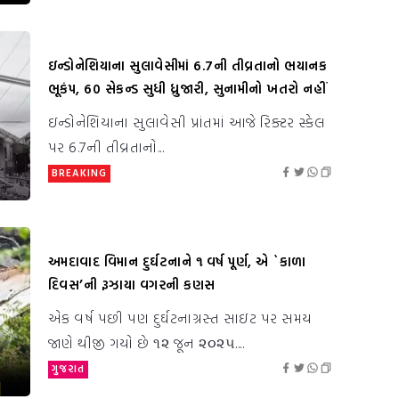
ઇન્ડોનેશિયાના સુલાવેસીમાં 6.7ની તીવ્રતાનો ભયાનક
ભૂકંપ, 60 સેકન્ડ સુધી ધ્રુજારી, સુનામીનો ખતરો નહીં
ઇન્ડોનેશિયાના સુલાવેસી પ્રાંતમાં આજે રિક્ટર સ્કેલ
પર 6.7ની તીવ્રતાનો...
BREAKING
અમદાવાદ વિમાન દુર્ઘટનાને ૧ વર્ષ પૂર્ણ, એ `કાળા
દિવસ’ની રૂઝાયા વગરની કણસ
એક વર્ષ પછી પણ દુર્ઘટનાગ્રસ્ત સાઇટ પર સમય
જાણે થીજી ગયો છે ૧૨ જૂન ૨૦૨૫....
ગુજરાત