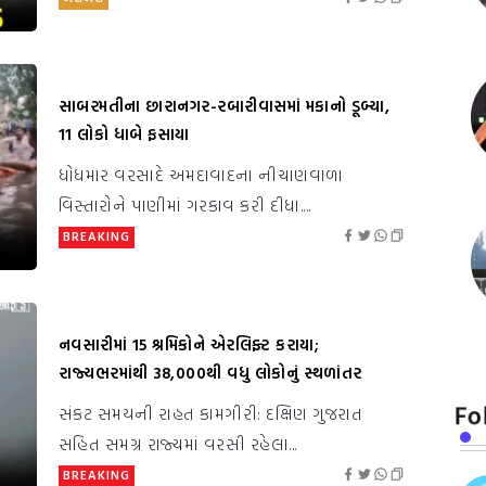
સાબરમતીના છારાનગર-રબારીવાસમાં મકાનો ડૂબ્યા,
11 લોકો ધાબે ફસાયા
ધોધમાર વરસાદે અમદાવાદના નીચાણવાળા
વિસ્તારોને પાણીમાં ગરકાવ કરી દીધા....
BREAKING
નવસારીમાં 15 શ્રમિકોને એરલિફ્ટ કરાયા;
રાજ્યભરમાંથી 38,000થી વધુ લોકોનું સ્થળાંતર
Fo
સંકટ સમયની રાહત કામગીરી: દક્ષિણ ગુજરાત
સહિત સમગ્ર રાજ્યમાં વરસી રહેલા...
BREAKING