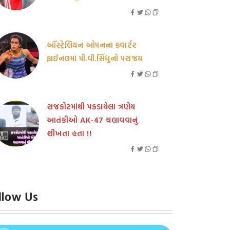
ઑસ્ટ્રેલિયન ઓપનના ક્વાર્ટર
ફાઈનલમાં પી.વી.સિંધુનો પરાજય
રાજકોટમાંથી પકડાયેલા ત્રણેય
આતંકીઓ AK-47 ચલાવવાનું
શીખતા હતા !!
llow Us