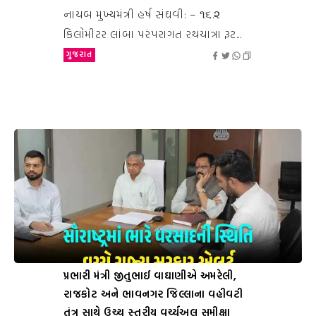
નાયબ મુખ્યમંત્રી હર્ષ સંઘવી: – ૧૬.૨
કિલોમીટર લાંબા પરંપરાગત રથયાત્રા રૂટ...
ગુજરાત
પ્રભારી મંત્રી જીતુભાઈ વાઘાણીએ અમરેલી,
રાજકોટ અને ભાવનગર જિલ્લાના વહીવટી
તંત્ર સાથે ઉચ્ચ સ્તરીય વર્ચ્યુઅલ સમીક્ષા