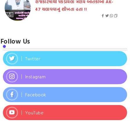
રાજકોટમાંથી પકડાયેલા ત્રણેય આતંકીઓ AK-
47 ચલાવવાનું શીખતા હતા !!
Follow Us
Twitter
Instagram
Facebook
YouTube