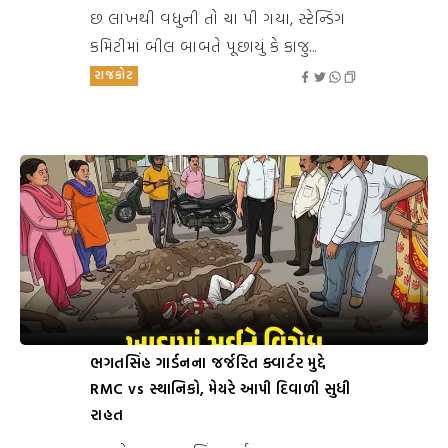
છ લાખથી વધુની તો ચા પી ગયા, સ્ટેન્ડિંગ
કમિટીમાં બીલ બાબતે પૂછાયું કે કાજુ...
રાજકોટ
ભગતસિંહ ગાર્ડનના જર્જરિત ક્વાર્ટર મુદ્દે
RMC vs સ્થાનિકો, મેયરે આપી દિવાળી સુધી
રાહત