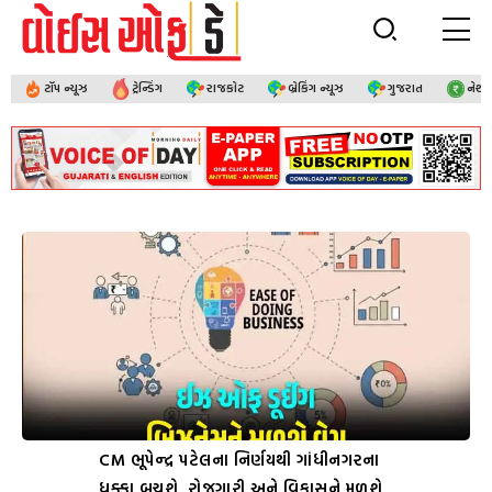
ટૉપ ન્યૂઝ
ટ્રેન્ડિંગ
રાજકોટ
બ્રેકિંગ ન્યૂઝ
ગુજરાત
નેશ
CM ભૂપેન્દ્ર પટેલના નિર્ણયથી ગાંધીનગરના
ધક્કા બચશે, રોજગારી અને વિકાસને મળશે