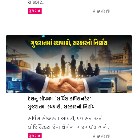
રાજકોટ...
ગુજરાત
દેશનું સૌપ્રથમ `સર્વિસ કમિશનરેટ’
ગુજરાતમાં સ્થપાશે, સરકારનો નિર્ણય
સર્વિસ સેક્ટરના આઇટી, પ્રવાસન અને
લોજિસ્ટિક્સ જેવા ક્ષેત્રોના ખજખઊત અને...
ગુજરાત