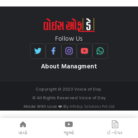
Follow Us
About Managment
Copyright © 2023 Voice of Day.
© All Rights Reserved Voice of Day
Infotop Solutions Pvt Ltd
Made With Love ❤️ By
વાંચો
જુઓ
ઈ-પેપર