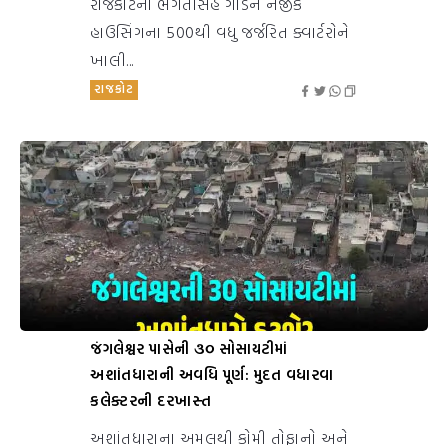
રાજકોટના ભગતસિંહ ગાર્ડન નજીક
હાઉસિંગના 500થી વધુ જર્જરિત ક્વાર્ટરોને
ખાલી...
રાજકોટ
જંગલેશ્વર પાસેની ૩૦ સોસાયટીમાં
અશાંતધારાની અવધિ પૂર્ણ: મુદત વધારવા
કલેક્ટરની દરખાસ્ત
અશાંતધારાના અમલથી કોમી તોફાનો અને