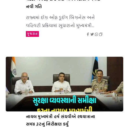
નવી ગતિ
રાજ્યમાં ઈઝ ઓફ ડૂઈંગ બિઝનેસ અને
વહિવટી પ્રક્રિયામાં સુધારાનો મુખ્યમંત્રી...
ગુજરાત
નાયબ મુખ્યમંત્રી હર્ષ સંઘવીએ રથયાત્રાના
સમગ્ર રૂટનું નિરીક્ષણ કર્યું