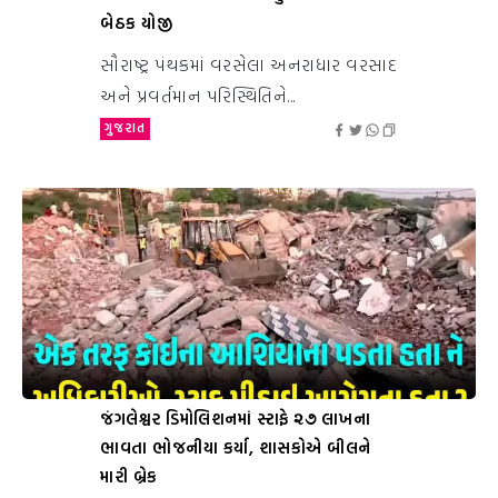
બેઠક યોજી
સૌરાષ્ટ્ર પંથકમાં વરસેલા અનરાધાર વરસાદ
અને પ્રવર્તમાન પરિસ્થિતિને...
ગુજરાત
જંગલેશ્વર ડિમોલિશનમાં સ્ટાફે ૨૭ લાખના
ભાવતા ભોજનીયા કર્યા, શાસકોએ બીલને
મારી બ્રેક