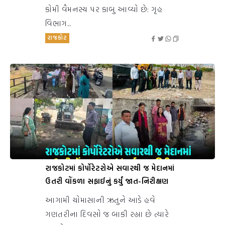
કોમી વૈમનસ્ય પર કાબુ આવ્યો છે: ગૃહ
વિભાગ...
રાજકોટ
રાજકોટમાં કોર્પોરેટરોએ સવારથી જ મેદાનમાં
ઉતરી વોંકળા સફાઈનું કર્યું જાત-નિરીક્ષણ
આગામી ચોમાસાની ઋતુને આડે હવે
ગણતરીના દિવસો જ બાકી રહ્યા છે ત્યારે