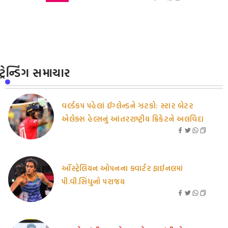
ટ્રેન્ડિંગ સમાચાર
વર્લ્ડકપ પહેલાં ઈંગ્લેન્ડને ઝટકો: સ્ટાર બેટર
એલેક્સ હેલ્સનું આંતરરાષ્ટ્રીય ક્રિકેટને અલવિદા
ઑસ્ટ્રેલિયન ઓપનના ક્વાર્ટર ફાઈનલમાં
પી.વી.સિંધુનો પરાજય