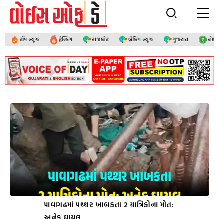
ટૉપ ન્યૂઝ
ટ્રેન્ડિંગ
રાજકોટ
બ્રેકિંગ ન્યૂઝ
ગુજરાત
નેશ
પાવાગઢમાં પથ્થર ખાબકતા 2 યાત્રિકોના મોત:
અનેક ઘાયલ