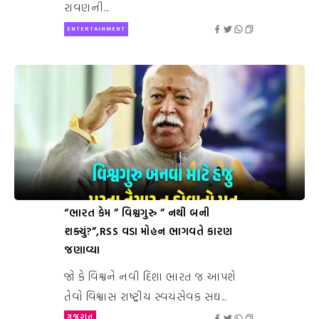
રાવણની...
ENTERTAINMENT
“ભારત કેમ ” વિશ્વગુરુ ” નથી બની
શક્યું?”,RSS વડા મોહન ભાગવતે કારણ
જણાવ્યા
જો કે વિશ્વને નવી દિશા ભારત જ આપશે
તેવો વિશ્વાસ રાષ્ટ્રીય સ્વયંસેવક સંઘ...
ગુજરાત