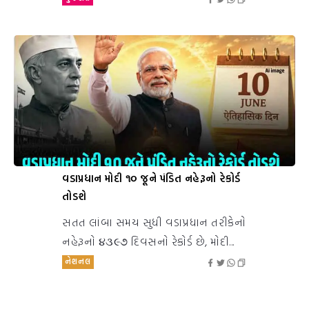
વડાપ્રધાન મોદી ૧૦ જૂને પંડિત નહેરૂનો રેકોર્ડ
તોડશે
સતત લાંબા સમય સુધી વડાપ્રધાન તરીકેનો
નહેરૂનો ૪૩૯૭ દિવસનો રેકોર્ડ છે, મોદી...
નેશનલ