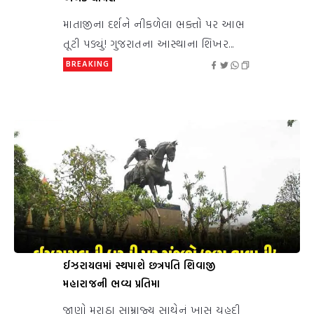
માતાજીના દર્શને નીકળેલા ભક્તો પર આભ
તૂટી પડ્યું! ગુજરાતના આસ્થાના શિખર...
BREAKING
ઈઝરાયલમાં સ્થપાશે છત્રપતિ શિવાજી
મહારાજની ભવ્ય પ્રતિમા
જાણો મરાઠા સામ્રાજ્ય સાથેનું ખાસ યહૂદી