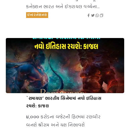
કનેક્શન ભારત અને ઈઝરાયલ વચ્ચેના...
ઇન્ટરનેશનલ
`રામાયણ’ ભારતીય સિનેમામાં નવો ઇતિહાસ
રચશે: કાજલ
૪,૦૦૦ કરોડના બજેટની ફિલ્મમાં રણબીર
બનશે શ્રીરામ અને યશ નિભાવશે