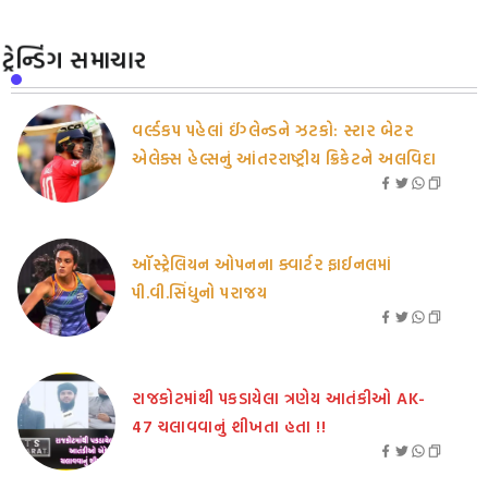
ટ્રેન્ડિંગ સમાચાર
વર્લ્ડકપ પહેલાં ઈંગ્લેન્ડને ઝટકો: સ્ટાર બેટર
એલેક્સ હેલ્સનું આંતરરાષ્ટ્રીય ક્રિકેટને અલવિદા
ઑસ્ટ્રેલિયન ઓપનના ક્વાર્ટર ફાઈનલમાં
પી.વી.સિંધુનો પરાજય
રાજકોટમાંથી પકડાયેલા ત્રણેય આતંકીઓ AK-
47 ચલાવવાનું શીખતા હતા !!