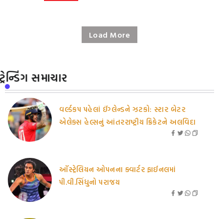
Load More
ટ્રેન્ડિંગ સમાચાર
વર્લ્ડકપ પહેલાં ઈંગ્લેન્ડને ઝટકો: સ્ટાર બેટર
એલેક્સ હેલ્સનું આંતરરાષ્ટ્રીય ક્રિકેટને અલવિદા
ઑસ્ટ્રેલિયન ઓપનના ક્વાર્ટર ફાઈનલમાં
પી.વી.સિંધુનો પરાજય