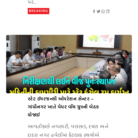
પર...
BREAKING
સ્ટેટ ઈમરજન્સી ઓપરેશન સેન્ટર –
ગાંધીનગર ખાતે વેધર વૉચ ગ્રુપની બેઠક
યોજાઈ
આવતીકાલે નવસારી, વલસાડ, દમણ અને
દાદરા નગર હવેલીમાં કેટલાક સ્થળોએ