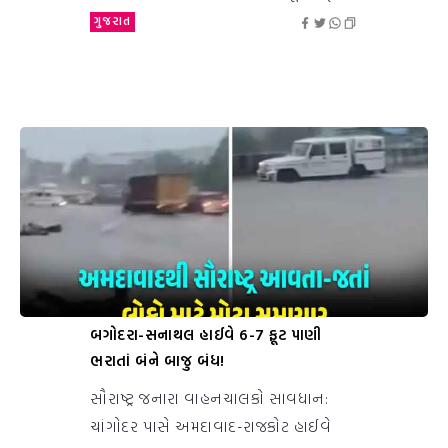
ગુજરાત
બગોદરા-સનાથલ હાઈવે 6-7 ફૂટ પાણી
ભરાતાં બંને બાજુ બંધ!
સૌરાષ્ટ્ર જનારા વાહનચાલકો સાવધાન:
ચાંગોદર પાસે અમદાવાદ-રાજકોટ હાઈવે