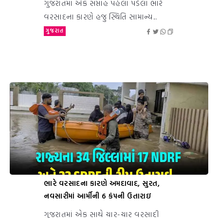
ગુજરાતમાં એક સપ્તાહ પહેલાં પડેલા ભારે
વરસાદના કારણે હજુ સ્થિતિ સામાન્ય...
ગુજરાત
ભારે વરસાદના કારણે અમદાવાદ, સુરત,
નવસારીમાં આર્મીની 6 કંપની ઉતારાઇ
ગુજરાતમાં એક સાથે ચાર-ચાર વરસાદી