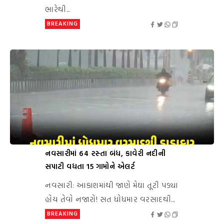
ભારેથી...
BREAKING
નવસારીમાં 64 રસ્તા બંધ, કાવેરી નદીની
સપાટી વધતા 15 ગામોને એલર્ટ
નવસારી: આકાશમાંથી જાણે મેઘા તૂટી પડ્યા
હોય તેવો નજારો! સત ધોધમાર વરસાદથી...
BREAKING