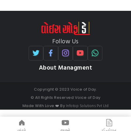
Follow Us
About Managment
Copyright © 2023 Voice of Day.
© All Rights Reserved Voice of Day
Infotop Solutions Pvt Ltd
Made With Love ❤️ By
વાંચો
જુઓ
ઈ-પેપર