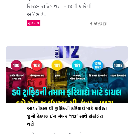
સિસ્ટમ સક્રિય થતાં આજથી ભારેથી
અતિભારે...
ગુજરાત
આવતીકાલ થી ટ્રાફિકની ફરિયાદો માટે કાર્યરત
જૂનો હેલ્પલાઇન નંબર ‘112’ સાથે સંકલિત
થશે