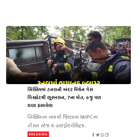
સિક્કિમમાં ટનલની અંદર મિથેન ગેસ
વિસ્ફોટથી ભૂસ્ખલન, 7ના મોત, હજુ પણ
ઘણા ફસાયેલા
સિક્કિમના નામચી જિલ્લામાં NHPCના
તીસ્તા સ્ટેજ-6 હાઇડ્રોઇલેક્ટ્રિક...
BREAKING