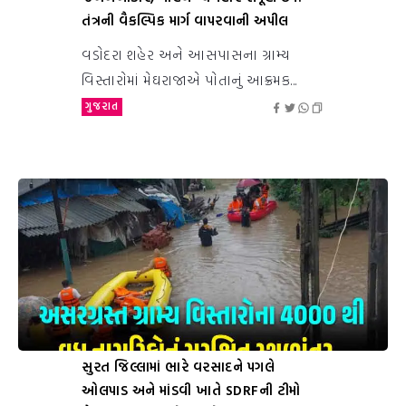
તંત્રની વૈકલ્પિક માર્ગ વાપરવાની અપીલ
વડોદરા શહેર અને આસપાસના ગ્રામ્ય
વિસ્તારોમાં મેઘરાજાએ પોતાનું આક્રમક...
ગુજરાત
સુરત જિલ્લામાં ભારે વરસાદને પગલે
ઓલપાડ અને માંડવી ખાતે SDRFની ટીમો