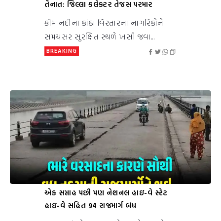
તૈનાત: જિલ્લા કલેક્ટર તેજસ પરમાર
કીમ નદીના કાંઠા વિસ્તારના નાગરિકોને
સમયસર સુરક્ષિત સ્થળે ખસી જવા...
BREAKING
એક સપ્તાહ પછી પણ નેશનલ હાઇ-વે સ્ટેટ
હાઇ-વે સહિત 94 રાજમાર્ગ બંધ