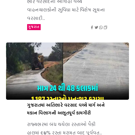
ભારે વરસાદની આગાહી વચ્ચે
વાહનચાલકોની સુવિધા માટે વિશેષ સૂચના
વરસાદી...
ગુજરાત
ગુજરાતમાં અતિભારે વરસાદ વચ્ચે માર્ગ અને
મકાન વિભાગની અભૂતપૂર્વ કામગીરી
રાજ્યભરમાં બંધ થયેલા રસ્તાઓ પૈકી
હાલમાં ૯૪% રસ્તા મરામત બાદ પૂર્વવત્...