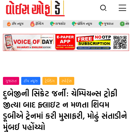
ટૉપ ન્યૂઝ
ટ્રેન્ડિંગ
રાજકોટ
બ્રેકિંગ ન્યૂઝ
ગુજરાત
નેશ
ગુજરાત
ટૉપ ન્યૂઝ
ટ્રેન્ડિંગ
સ્પોર્ટ્સ
દુબેજીની સિક્રેટ જર્ની: ચેમ્પિયન્સ ટ્રોફી
જીત્યા બાદ ફ્લાઇટ ન મળતા શિવમ
ડૂબીએ ટ્રેનમાં કરી મુસાફરી, મોઢું સંતાડીને
મુંબઈ પહોંચ્યો