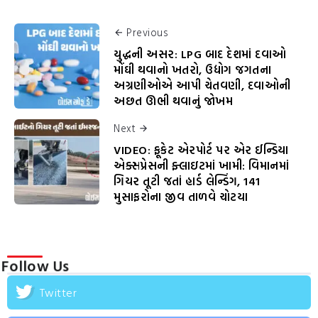
Previous
યુદ્ધની અસર: LPG બાદ દેશમાં દવાઓ
મોંઘી થવાનો ખતરો, ઉદ્યોગ જગતના
અગ્રણીઓએ આપી ચેતવણી, દવાઓની
અછત ઊભી થવાનું જોખમ
Next
VIDEO: ફૂકેટ એરપોર્ટ પર એર ઈન્ડિયા
એક્સપ્રેસની ફ્લાઇટમાં ખામી: વિમાનમાં
ગિયર તૂટી જતાં હાર્ડ લેન્ડિંગ, 141
મુસાફરોના જીવ તાળવે ચોટયા
Follow Us
Twitter