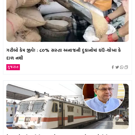
ગરીબો કેમ જીવે! : ૮૦% સસ્તા અનાજની દુકાનોમાં ઘઉં-ચોખા કે
દાળ નથી
ગુજરાત