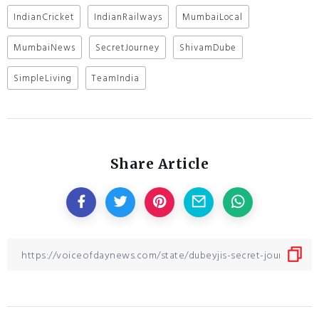
IndianCricket
IndianRailways
MumbaiLocal
MumbaiNews
SecretJourney
ShivamDube
SimpleLiving
TeamIndia
Share Article