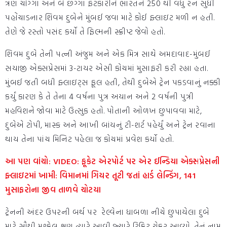
ત્રણ ચોગ્ગા અને બે છગ્ગા ફટકારીને ભારતને 250 થી વધુ રન સુધી
પહોંચાડનાર શિવમ દુબેને મુંબઈ જવા માટે કોઈ ફ્લાઇટ મળી ન હતી.
તેણે જે રસ્તો પસંદ કર્યો તે ફિલ્મની સ્ક્રીપ્ટ જેવો હતો.
શિવમ દુબે તેની પત્ની અંજુમ અને એક મિત્ર સાથે અમદાવાદ-મુંબઈ
સયાજી એક્સપ્રેસમાં 3-ટાયર એસી કોચમાં મુસાફરી કરી રહ્યા હતા.
મુંબઈ જતી બધી ફ્લાઇટ્સ ફૂલ હતી, તેથી દુબેએ ટ્રેન પકડવાનું નક્કી
કર્યું કારણ કે તે તેના 4 વર્ષના પુત્ર અયાન અને 2 વર્ષની પુત્રી
મહવિશને જોવા માટે ઉત્સુક હતો. પોતાની ઓળખ છુપાવવા માટે,
દુબેએ ટોપી, માસ્ક અને આખી બાંયનું ટી-શર્ટ પહેર્યું અને ટ્રેન રવાના
થાય તેના પાંચ મિનિટ પહેલા જ કોચમાં પ્રવેશ કર્યો હતો.
આ પણ વાંચો: VIDEO: ફૂકેટ એરપોર્ટ પર એર ઈન્ડિયા એક્સપ્રેસની
ફ્લાઇટમાં ખામી: વિમાનમાં ગિયર તૂટી જતાં હાર્ડ લેન્ડિંગ, 141
મુસાફરોના જીવ તાળવે ચોટયા
ટ્રેનની અંદર ઉપરની બર્થ પર રેલ્વેના ધાબળા નીચે છુપાયેલા દુબે
માટે સૌથી મુશ્કેલ ક્ષણ ત્યારે આવી જ્યારે ટિકિટ ચેકર આવ્યો. તેનું નામ