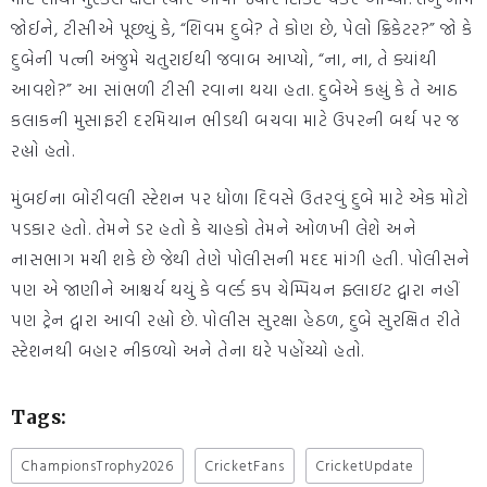
જોઈને, ટીસીએ પૂછ્યું કે, “શિવમ દુબે? તે કોણ છે, પેલો ક્રિકેટર?” જો કે
દુબેની પત્ની અંજુમે ચતુરાઈથી જવાબ આપ્યો, “ના, ના, તે ક્યાંથી
આવશે?” આ સાંભળી ટીસી રવાના થયા હતા. દુબેએ કહ્યું કે તે આઠ
કલાકની મુસાફરી દરમિયાન ભીડથી બચવા માટે ઉપરની બર્થ પર જ
રહ્યો હતો.
મુંબઈના બોરીવલી સ્ટેશન પર ધોળા દિવસે ઉતરવું દુબે માટે એક મોટો
પડકાર હતો. તેમને ડર હતો કે ચાહકો તેમને ઓળખી લેશે અને
નાસભાગ મચી શકે છે જેથી તેણે પોલીસની મદદ માંગી હતી. પોલીસને
પણ એ જાણીને આશ્ચર્ય થયું કે વર્લ્ડ કપ ચેમ્પિયન ફ્લાઇટ દ્વારા નહીં
પણ ટ્રેન દ્વારા આવી રહ્યો છે. પોલીસ સુરક્ષા હેઠળ, દુબે સુરક્ષિત રીતે
સ્ટેશનથી બહાર નીકળ્યો અને તેના ઘરે પહોંચ્યો હતો.
Tags:
ChampionsTrophy2026
CricketFans
CricketUpdate