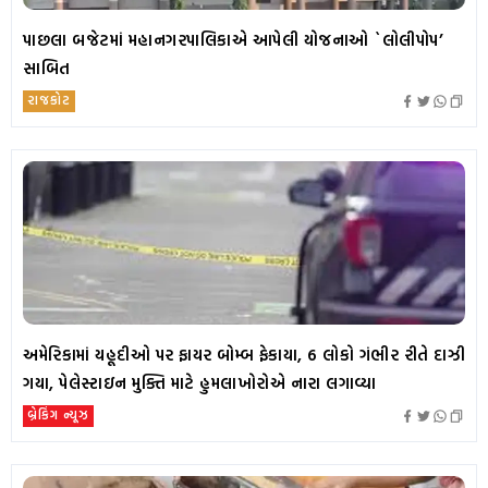
પાછલા બજેટમાં મહાનગરપાલિકાએ આપેલી યોજનાઓ `લોલીપોપ’
સાબિત
રાજકોટ
અમેરિકામાં યહૂદીઓ પર ફાયર બોમ્બ ફેકાયા, 6 લોકો ગંભીર રીતે દાઝી
ગયા, પેલેસ્ટાઇન મુક્તિ માટે હુમલાખોરોએ નારા લગાવ્યા
બ્રેકિંગ ન્યૂઝ