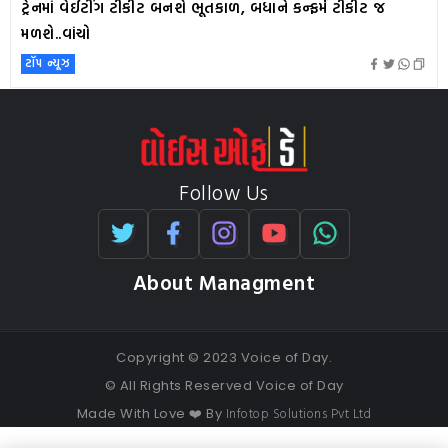
ટ્રેનમાં વેઈટીંગ ટીકીટ બનશે ભૂતકાળ, બધાને કન્ફર્મ ટીકીટ જ
મળશે..વાંચો
ટૉપ ન્યૂઝ
Follow Us
About Managment
Copyright © 2023 Voice of Day.
© All Rights Reserved Voice of Day
Infotop Solutions Pvt Ltd
Made With Love ❤️ By