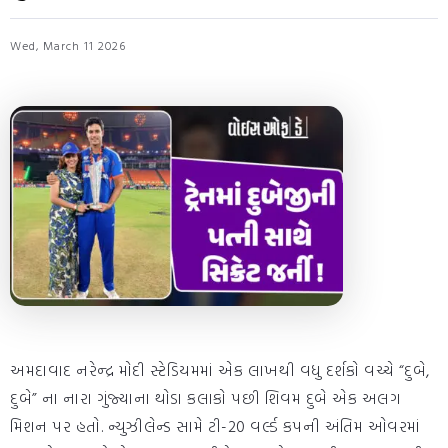
Wed, March 11 2026
અમદાવાદ નરેન્દ્ર મોદી સ્ટેડિયમમાં એક લાખથી વધુ દર્શકો વચ્ચે “દુબે,
દુબે” ના નારા ગુંજ્યાના થોડા કલાકો પછી શિવમ દુબે એક અલગ
મિશન પર હતો. ન્યુઝીલેન્ડ સામે ટી-20 વર્લ્ડ કપની અંતિમ ઓવરમાં