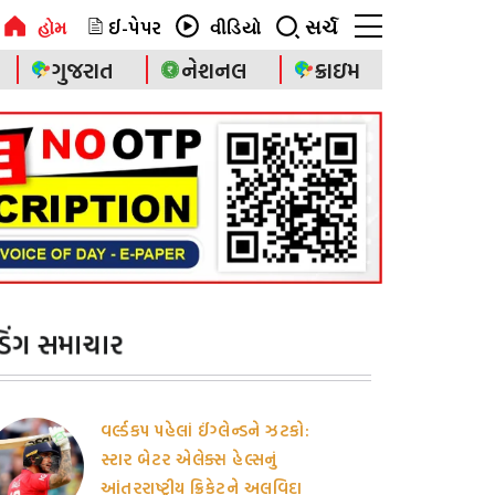
ઈ-પેપર
સર્ચ
હોમ
વીડિયો
ગુજરાત
નેશનલ
ક્રાઇમ
ન્ડિંગ સમાચાર
વર્લ્ડકપ પહેલાં ઈંગ્લેન્ડને ઝટકો:
સ્ટાર બેટર એલેક્સ હેલ્સનું
આંતરરાષ્ટ્રીય ક્રિકેટને અલવિદા