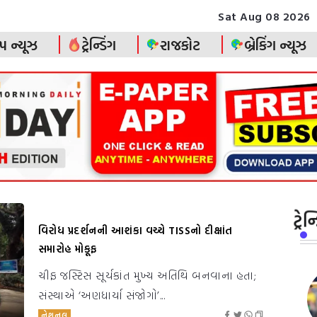
Sat Aug 08 2026
પ ન્યૂઝ
ટ્રેન્ડિંગ
રાજકોટ
બ્રેકિંગ ન્યૂઝ
ટ્રે
વિરોધ પ્રદર્શનની આશંકા વચ્ચે TISSનો દીક્ષાંત
સમારોહ મોકૂફ
ચીફ જસ્ટિસ સૂર્યકાંત મુખ્ય અતિથિ બનવાના હતા;
સંસ્થાએ ‘અણધાર્યા સંજોગો’...
નેશનલ