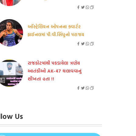
ઑસ્ટ્રેલિયન ઓપનના ક્વાર્ટર
ફાઈનલમાં પી.વી.સિંધુનો પરાજય
રાજકોટમાંથી પકડાયેલા ત્રણેય
આતંકીઓ AK-47 ચલાવવાનું
શીખતા હતા !!
llow Us