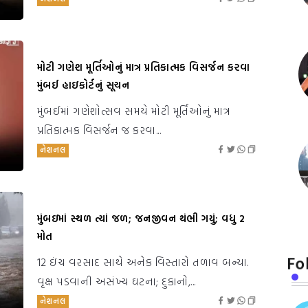
મોટી ગણેશ મૂર્તિઓનું માત્ર પ્રતિકાત્મક વિસર્જન કરવા
મુંબઈ હાઇકોર્ટનું સૂચન
મુંબઈમાં ગણેશોત્સવ સમયે મોટી મૂર્તિઓનું માત્ર
પ્રતિકાત્મક વિસર્જન જ કરવા...
નેશનલ
મુંબઇમાં સ્થળ ત્યાં જળ; જનજીવન થંભી ગયું; વધુ 2
મોત
Fo
12 ઇંચ વરસાદ સાથે અનેક વિસ્તારો તળાવ બન્યા.
વૃક્ષ પડવાની અસંખ્ય ઘટના; દુકાનો,...
નેશનલ