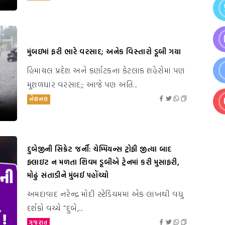
મુંબઇમાં ફરી ભારે વરસાદ; અનેક વિસ્તારો ડૂબી ગયા
હિમાચલ પ્રદેશ અને કર્ણાટકના કેટલાક શહેરોમાં પણ
મુશળધાર વરસાદ;; આજે પણ અતિ...
નેશનલ
દુબેજીની સિક્રેટ જર્ની: ચેમ્પિયન્સ ટ્રોફી જીત્યા બાદ
ફ્લાઇટ ન મળતા શિવમ ડૂબીએ ટ્રેનમાં કરી મુસાફરી,
મોઢું સંતાડીને મુંબઈ પહોંચ્યો
અમદાવાદ નરેન્દ્ર મોદી સ્ટેડિયમમાં એક લાખથી વધુ
દર્શકો વચ્ચે “દુબે,...
ગુજરાત