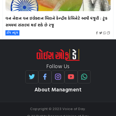
વન નેશન વન ઇલેક્શન બિલને કેન્દ્રીય કેબિનેટે આપી મંજૂરી : ટૂંક
સમયમાં સંસદમાં થઈ શકે છે રજૂ
ટૉપ ન્યૂઝ
Follow Us
About Managment
Copyright © 2023 Voice of Day.