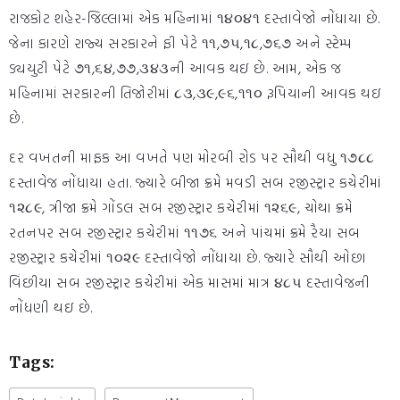
રાજકોટ શહેર-જિલ્લામાં એક મહિનામાં ૧૪૦૪૧ દસ્તાવેજો નોંધાયા છે.
જેના કારણે રાજ્ય સરકારને ફી પેટે ૧૧,૭૫,૧૮,૭૬૭ અને સ્ટેમ્પ
ડ્યયુટી પેટે ૭૧,૬૪,૭૭,૩૪૩ની આવક થઇ છે. આમ, એક જ
મહિનામાં સરકારની તિજોરીમાં ૮૩,૩૯,૯૬,૧૧૦ રૂપિયાની આવક થઇ
છે.
દર વખતની માફક આ વખતે પણ મોરબી રોડ પર સૌથી વધુ ૧૭૮૮
દસ્તાવેજ નોંધાયા હતા. જ્યારે બીજા ક્રમે મવડી સબ રજીસ્ટ્રાર કચેરીમાં
૧૨૮૯, ત્રીજા ક્રમે ગોંડલ સબ રજીસ્ટ્રાર કચેરીમાં ૧૨૬૯, ચોથા ક્રમે
રતનપર સબ રજીસ્ટ્રાર કચેરીમાં ૧૧૭૬ અને પાંચમાં ક્રમે રૈયા સબ
રજીસ્ટ્રાર કચેરીમાં ૧૦૨૯ દસ્તાવેજો નોંધાયા છે. જ્યારે સૌથી ઓછા
વિંછીયા સબ રજીસ્ટ્રાર કચેરીમાં એક માસમાં માત્ર ૪૮૫ દસ્તાવેજની
નોંધણી થઇ છે.
Tags: