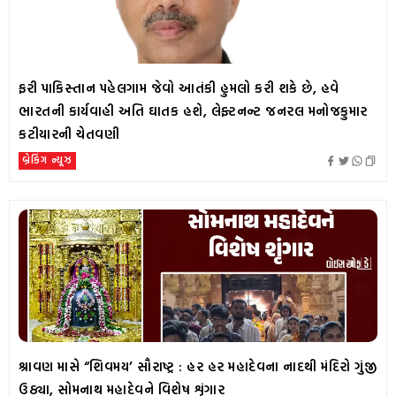
ફરી પાકિસ્તાન પહેલગામ જેવો આતંકી હુમલો કરી શકે છે, હવે
ભારતની કાર્યવાહી અતિ ઘાતક હશે, લેફ્ટનન્ટ જનરલ મનોજકુમાર
કટીયારની ચેતવણી
બ્રેકિંગ ન્યૂઝ
શ્રાવણ માસે “શિવમય’ સૌરાષ્ટ્ર : હર હર મહાદેવના નાદથી મંદિરો ગુંજી
ઉઠ્યા, સોમનાથ મહાદેવને વિશેષ શૃંગાર