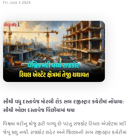
Fri, July 3 2026
સૌથી વધુ દસ્તાવેજ મોરબી રોડ સબ રજીસ્ટ્રાર કચેરીમાં નોંધાયા:
સૌથી ઓછા દસ્તાવેજ વિંછીયામાં થયા
વિશ્વમાં મંદીનું મોજું ફરી વળ્યું છે પરંતુ રાજકોટ રિયલ એસ્ટેટમાં મંદી
જેવું કશુ નથી. રાજકોટ શહેર અને જિલ્લાની સબ રજીસ્ટ્રાર કચેરીમાં