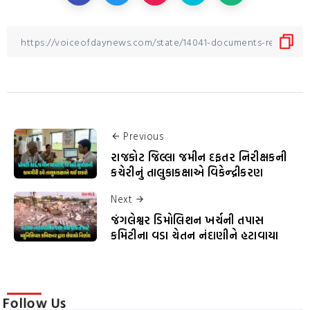
Previous
રાજકોટ જિલ્લા જમીન દફતર નિરીક્ષકની
કચેરીનું તાલુકાકક્ષાએ વિકેન્દ્રીકરણ
Next
જંગલેશ્વર ડિમોલિશન ખર્ચની તપાસ
કમિટીના વડા ચેતન નંદાણીને હટાવાયા
Follow Us