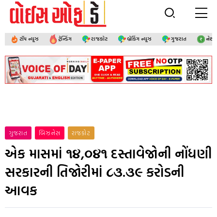
ટૉપ ન્યૂઝ
ટ્રેન્ડિંગ
રાજકોટ
બ્રેકિંગ ન્યૂઝ
ગુજરાત
નેશ
ગુજરાત
બિઝનેસ
રાજકોટ
એક માસમાં ૧૪,૦૪૧ દસ્તાવેજોની નોંધણી
સરકારની તિજોરીમાં ૮૩.૩૯ કરોડની
આવક