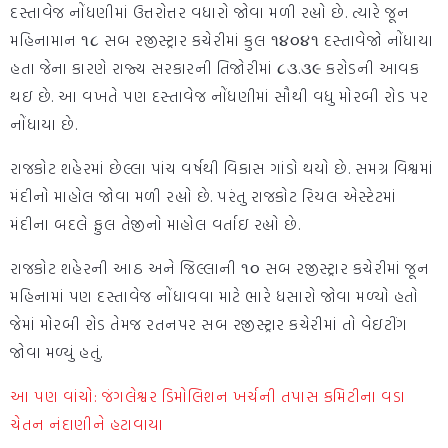
દસ્તાવેજ નોંધણીમાં ઉત્તરોત્તર વધારો જોવા મળી રહ્યો છે. ત્યારે જૂન
મહિનામાન ૧૮ સબ રજીસ્ટ્રાર કચેરીમાં કુલ ૧૪૦૪૧ દસ્તાવેજો નોંધાયા
હતા જેના કારણે રાજ્ય સરકારની તિજોરીમાં ૮૩.૩૯ કરોડની આવક
થઇ છે. આ વખતે પણ દસ્તાવેજ નોંધણીમાં સૌથી વધુ મોરબી રોડ પર
નોંધાયા છે.
રાજકોટ શહેરમાં છેલ્લા પાંચ વર્ષથી વિકાસ ગાંડો થયો છે. સમગ્ર વિશ્વમાં
મંદીનો માહોલ જોવા મળી રહ્યો છે. પરંતુ રાજકોટ રિયલ એસ્ટેટમાં
મંદીના બદલે ફુલ તેજીનો માહોલ વર્તાઇ રહ્યો છે.
રાજકોટ શહેરની આઠ અને જિલ્લાની ૧૦ સબ રજીસ્ટ્રાર કચેરીમાં જૂન
મહિનામાં પણ દસ્તાવેજ નોંધાવવા માટે ભારે ધસારો જોવા મળ્યો હતો
જેમાં મોરબી રોડ તેમજ રતનપર સબ રજીસ્ટ્રાર કચેરીમાં તો વેઇટીંગ
જોવા મળ્યું હતું.
આ પણ વાંચો: જંગલેશ્વર ડિમોલિશન ખર્ચની તપાસ કમિટીના વડા
ચેતન નંદાણીને હટાવાયા