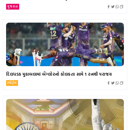
ગુજરાત
દિલધડક મુકાબલામાં બેંગ્લોરનો કોલકતા સામે 1 રનથી પરાજય
સ્પોર્ટ્સ