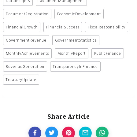
DataInsights
DocumentManagement
DocumentRegistration
EconomicDevelopment
FinancialGrowth
FinancialSuccess
FiscalResponsibility
GovernmentRevenue
GovernmentStatistics
MonthlyAchievements
MonthlyReport
PublicFinance
RevenueGeneration
TransparencyInFinance
TreasuryUpdate
Share Article