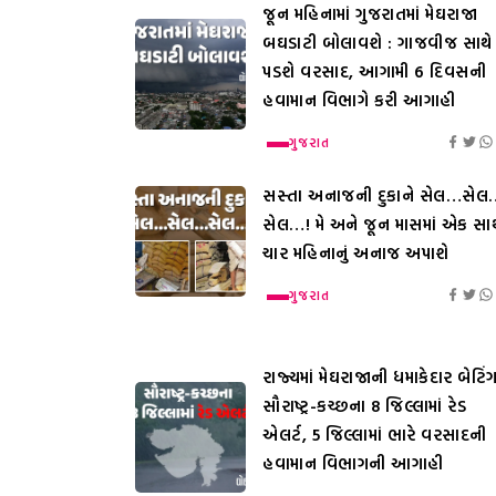
જૂન મહિનામાં ગુજરાતમાં મેઘરાજા
બઘડાટી બોલાવશે : ગાજવીજ સાથે
પડશે વરસાદ, આગામી 6 દિવસની
હવામાન વિભાગે કરી આગાહી
ગુજરાત
સસ્તા અનાજની દુકાને સેલ…સેલ
સેલ…! મે અને જૂન માસમાં એક સાથ
ચાર મહિનાનું અનાજ અપાશે
ગુજરાત
રાજ્યમાં મેઘરાજાની ધમાકેદાર બેટિંગ
સૌરાષ્ટ્ર-કચ્છના 8 જિલ્લામાં રેડ
એલર્ટ, 5 જિલ્લામાં ભારે વરસાદની
હવામાન વિભાગની આગાહી