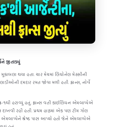
ને જીતાડ્યું
 મુકાબલા થયા હતા. ચાર મેચમાં લિયોનેલ મેસ્સીની
ેલાડીઓની દમદાર રમત જોવા મળી હતી. ફ્રાન્સ, નોર્વે
ને ૩-૧થી હરાવ્યું હતું. ફ્રાન્સ વતી કાઈલિયન એમબાપ્પેએ
ત દાખવી રહી હતી. પ્રથમ હાફમાં એક પણ ટીમ ગોલ
મબાપ્પેને શ્રેષ્ઠ પાસ આપ્યો હતો જેને એમબાપ્પેએ
ું હતું.