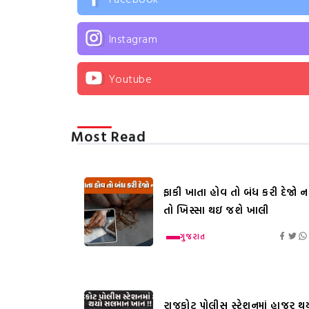
Instagram
Youtube
Most Read
ફાકી ખાતા હોવ તો બંધ કરી દેજો નહ
તો ખિસ્સા થઇ જશે ખાલી
ગુજરાત
રાજકોટ પોલીસ સ્ટેશનમાં હાજર થ