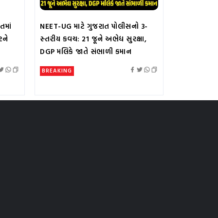
તમાં
NEET-UG માટે ગુજરાત પોલીસનો 3-
રને
સ્તરીય કવચ: 21 જૂને અભેદ્ય સુરક્ષા,
DGP મલિકે જાતે સંભાળી કમાન
BREAKING