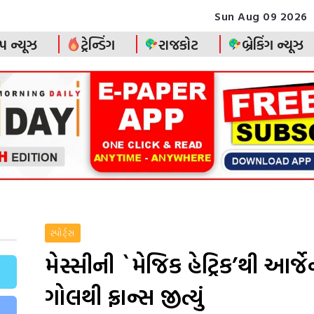
Sun Aug 09 2026
પ ન્યૂઝ
ટ્રેન્ડિંગ
રાજકોટ
બ્રેકિંગ ન્યૂઝ
સ્પોર્ટ્સ
મેસ્સીની `મેજિક હેટ્રિક’થી આર્જે
ગોલથી ફ્રાન્સ જીત્યું