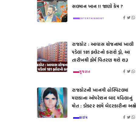
સલમાન ખાન !! જાણો કેમ ?
ENTERTAINMENT
રાજકોટ : આવાસ યોજનામાં ખાલી
પડેલાં 181 ફ્લેટનો કરાશે ડ્રો, આ
તારીખથી ફોર્મ વિતરણ થશે શરૂ
ગુજરાત
રાજકોટની ખાનગી હોસ્પિટલમાં
મણકાના ઓપરેશન બાદ મહિલાનું
મોત : ડોક્ટર સામે બેદરકારીના અક્ષ
ક્રાઇમ