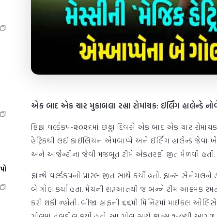
એક બાદ એક ચાર મુકાબલા રહ્યા રોમાંચક: ઈર્લિંગ હાલેન્ડે નોર્વે
ફિફા વર્લ્ડકપ-૨૦૨૬માં છઠ્ઠા દિવસે એક બાદ એક ચાર રોમાંચક
હેટ્રિકથી લઈ કાઈલિયન એમબાપ્પે અને ઈર્લિંગ હાલેન્ડ જેવા ખ
અને આર્જેન્ટીના જેવી મજબૂત ટીમે એકતરફી જીત મેળવી હતી.
ેપો
ફ્રાન્ચે વર્લ્ડકપનો પ્રારંભ જીત સાથે કર્યો હતો. ફ્રાન્સ સેનેગલ
બે ગોલ કર્યા હતા. મેચની શરૂઆતથી જ બન્ને ટીમ આક્રમક રમ
કરી શકી ન્હોતી. બીજા હાફની ૬૬મી મિનિટમાં માઈકલ ઓલિસે એ
ગોલમાં તબદીલ કર્યો હતો. આ ગોલ સાથે ફ્રાન્સ ૧-૦થી આગળ થય