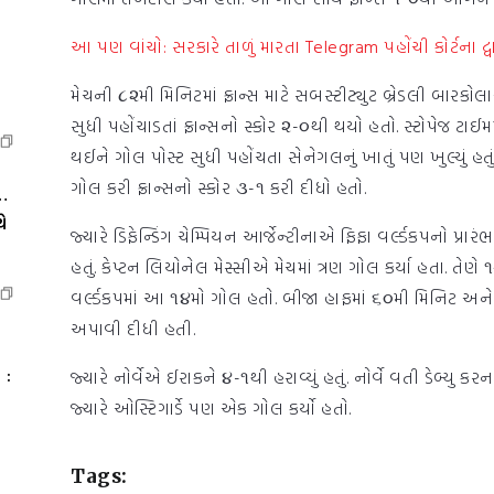
આ પણ વાંચો: સરકારે તાળું મારતા Telegram પહોંચી કોર્ટના દ્વા
મેચની ૮૨મી મિનિટમાં ફ્રાન્સ માટે સબસ્ટીટ્યુટ બ્રેડલી બાર
સુધી પહોંચાડતાં ફ્રાન્સનો સ્કોર ૨-૦થી થયો હતો. સ્ટોપેજ ટા
થઈને ગોલ પોસ્ટ સુધી પહોંચતા સેનેગલનું ખાતું પણ ખુલ્યું 
ગોલ કરી ફ્રાન્સનો સ્કોર ૩-૧ કરી દીધો હતો.
…
ે
જ્યારે ડિફેન્ડિંગ ચેમ્પિયન આર્જેન્ટીનાએ ફિફા વર્લ્ડકપનો પ્રાર
હતું. કેપ્ટન લિયોનેલ મેસ્સીએ મેચમાં ત્રણ ગોલ કર્યા હતા. તેણે
વર્લ્ડકપમાં આ ૧૪મો ગોલ હતો. બીજા હાફમાં ૬૦મી મિનિટ અને
અપાવી દીધી હતી.
 :
જ્યારે નોર્વેએ ઈરાકને ૪-૧થી હરાવ્યું હતું. નોર્વે વતી ડેબ્યુ કરના
જ્યારે ઓસ્ટિગાર્ડે પણ એક ગોલ કર્યો હતો.
Tags: