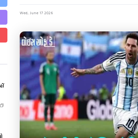
Wed, June 17 2026
ીં
યો