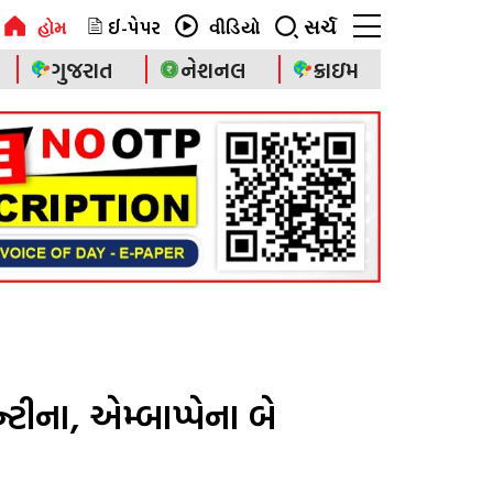
ઈ-પેપર
સર્ચ
હોમ
વીડિયો
ગુજરાત
નેશનલ
ક્રાઇમ
ન્ટીના, એમ્બાપ્પેના બે