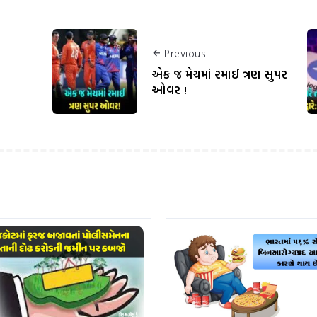
Previous
એક જ મેચમાં રમાઈ ત્રણ સુપર
ઓવર !