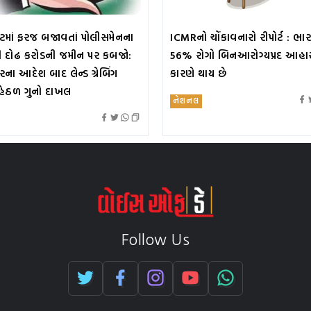
ટમાં ફરજ બજાવતાં પોલીસમેનના
ICMRનો ચોંકાવનારો રીપોર્ટ : ભાર
ી દોઢ કરોડની જમીન પર કબજો:
56% રોગો બિનઆરોગ્યપ્રદ આહા
રના આદેશ બાદ લેન્ડ ગ્રેબિંગ
કારણે થાય છે
હેઠળ ગુનો દાખલ
નેશનલ
Follow Us