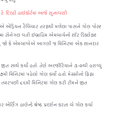
રે: દિલ્હી હાઈકોર્ટમાં આજે સુનાવણી
કોલાએ એડ્રિયન રૈબિયાટ તરફથી મળેલા પાસને ગોલ પોસ્ટ
ઈમમાં સેનેગલ વતી ઈબ્રાહિમ એમબાયેનો શૉટ ડિક્લેફ્ટ
હતું. જો કે એમબાપ્પેએ આગલી જ મિનિટમાં એક શાનદાર
ંભ જીત સાથે કર્યો હતો. તેણે અલ્જીરિયાને ૩-૦થી હરાવ્યું
 ૧૭મી મિનિટમાં પહેલો ગોલ કર્યો હતો. મેસ્સીનો ફિફા
 ત્યારપછી ૮૬મી મિનિટમાં ગોલ કરી ટીમને જીત
ર એર્લિંગ હાલેન્ડે શ્રેષ્ઠ પ્રદર્શન કરતા બે ગોલ કર્યા