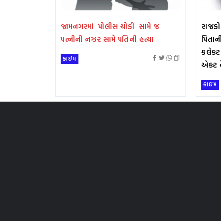
જામનગરમાં પોલીસ ચોકી સામે જ
રાજકો
પત્નીની નઝર સામે પતિની હત્યા
પિતાન
કલેક્ટ
ક્રાઇમ
એક્ટ 
ક્રાઇમ