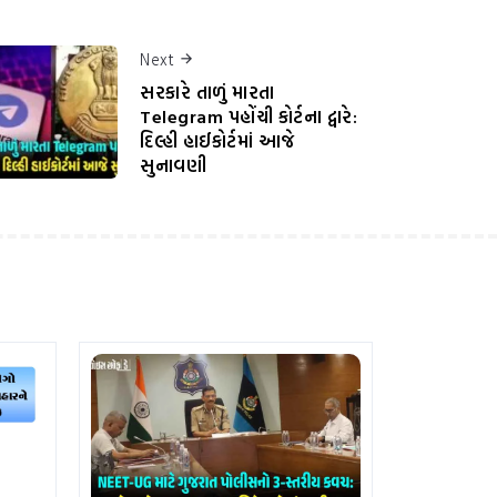
Next
સરકારે તાળું મારતા
Telegram પહોંચી કોર્ટના દ્વારે:
દિલ્હી હાઈકોર્ટમાં આજે
સુનાવણી