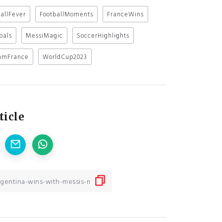
allFever
FootballMoments
FranceWins
oals
MessiMagic
SoccerHighlights
amFrance
WorldCup2023
ticle