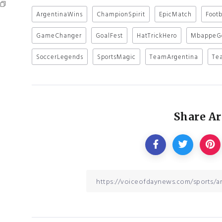
ArgentinaWins
ChampionSpirit
EpicMatch
Footb
GameChanger
GoalFest
HatTrickHero
MbappeG
SoccerLegends
SportsMagic
TeamArgentina
Te
Share Ar