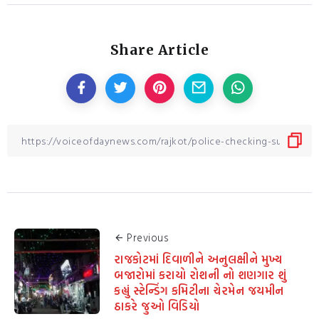
Share Article
Previous
રાજકોટમાં દિવાળીને અનુલક્ષીને મુખ્ય
બજારોમાં કરાયો રોશની નો શણગાર શું
કહ્યું સ્ટેન્ડિંગ કમિટીના ચેરમેન જયમીન
ઠાકરે જુઓ વિડિયો