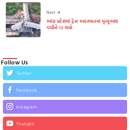
Next
આંધ્ર પ્રદેશમાં ટ્રેન અકસ્માતમાં મૃત્યુઆંક
વધીને 13 થયો
Follow Us
Twitter
Facebook
Instagram
Youtube