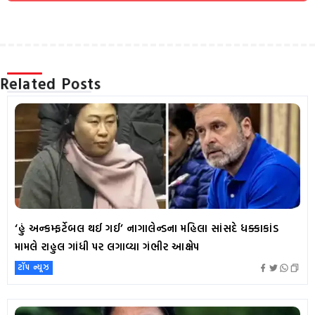
Related Posts
‘હું અન્કમ્ફર્ટેબલ થઈ ગઈ’ નાગાલેન્ડના મહિલા સાંસદે ધક્કાકાંડ
મામલે રાહુલ ગાંધી પર લગાવ્યા ગંભીર આક્ષેપ
ટૉપ ન્યૂઝ