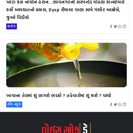
ખોટા કેસ નોંધીને હેરાન…ભાવનગરની સસ્પેન્ડેડ મહિલા કોન્સ્ટેબલે
કર્યો આપઘાતનો પ્રયાસ, Dysp રીમાબા ઝાલા સામે ગંભીર આક્ષેપો,
જુઓ વિડીયો
ક્રાઇમ
ખાવાના તેલમાં શું લાગશે ભડકો ? તહેવારોમાં શું થશે ? વાંચો
ટૉપ ન્યૂઝ