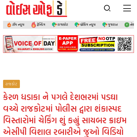
ટૉપ ન્યૂઝ
ટ્રેન્ડિંગ
રાજકોટ
બ્રેકિંગ ન્યૂઝ
ગુજરાત
નેશ
રાજકોટ
કેરળ ધડાકા ને પગલે દેશભરમાં પડઘા
વચ્ચે રાજકોટમાં પોલીસ દ્વારા શંકાસ્પદ
વિસ્તારોમાં ચેકિંગ શું કહ્યું સાયબર ક્રાઇમ
એસીપી વિશાલ રબારીએ જુઓ વિડિયો