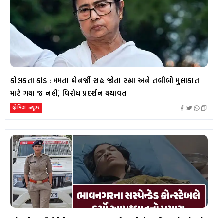
કોલકતા કાંડ : મમતા બેનર્જી રાહ જોતા રહ્યા અને તબીબો મુલાકાત
માટે ગયા જ નહીં, વિરોધ પ્રદર્શન યથાવત
બ્રેકિંગ ન્યૂઝ