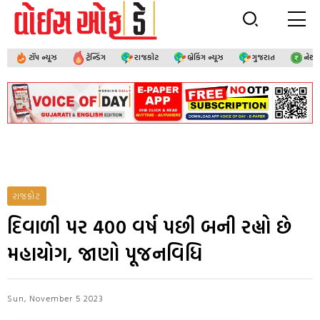
ટૉપ ન્યૂઝ
ટ્રેન્ડિંગ
રાજકોટ
બ્રેકિંગ ન્યૂઝ
ગુજરાત
નેશ
રાજકોટ
દિવાળી પર 400 વર્ષ પછી બની રહ્યો છે
મહાયોગ, જાણો પૂજનવિધિ
Sun, November 5 2023