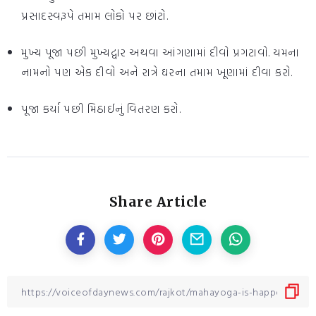
પ્રસાદસ્વરૂપે તમામ લોકો પર છાંટો.
મુખ્ય પૂજા પછી મુખ્યદ્વાર અથવા આંગણામાં દીવો પ્રગટાવો. યમના
નામનો પણ એક દીવો અને રાત્રે ઘરના તમામ ખૂણામાં દીવા કરો.
પૂજા કર્યા પછી મિઠાઈનું વિતરણ કરો.
Share Article