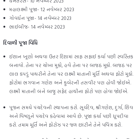
ધનતેરસ- 10 નવેમ્બર 2023
મહાલક્ષ્મી પૂજા- 12 નવેમ્બર 2023
ગોવર્ધન પૂજા- 14 નવેમ્બર 2023
ભાઈબીજ- 14 નવેમ્બર 2023
દિવાળી પૂજા વિધિ
ઈશાન ખૂણો અથવા ઉત્તર દિશામાં સાફ સફાઈ કર્યા પછી સ્વસ્તિક
બનાવો. તેના પર ચોખા મુકો, હવે તેના પર બાજઠ મુકો. બાજઠ પર
લાલ કપડું પાથરીને તેના પર લક્ષ્મી માતાની મૂર્તિ અથવા ફોટો મુકો.
ફોટોમાં ભગવાન ગણેશ અને કુબેરની તસવીર પણ હોવી જોઈએ.
લક્ષ્મી માતાની બંને બાજુ સફેદ હાથીના ફોટો પણ હોવા જોઈએ.
પૂજન સમયે પંચદેવની સ્થાપના કરો. સૂર્યદેવ, શ્રીગણેશ, દુર્ગા, શિવ
અને વિષ્ણુને પંચદેવ કહેવામાં આવે છે. પૂજા કર્યા પછી ધૂપદીવા
કરો. તમામ મૂર્તિ અને ફોટોઝ પર જળ છાંટીને તેને પવિત્ર કરો.