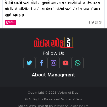
કેદીને લઇને જતી પોલીસ જીપને અકસ્માત : આરોપીએ જ ઇજાગ્રસ્ત
પોલીસને હોસ્પિટલે ખસેડયા,વંથલી કોર્ટમાં જતી પોલીસ વાન દીવાલ
સાથે અથડાઇ
ગુજરાત
Follow Us
About Managment
Copyright © 2023 Voice of Day.
© All Rights Reserved Voice of Day
Infotop Solutions Pvt Ltd
Made With Love ❤️ By