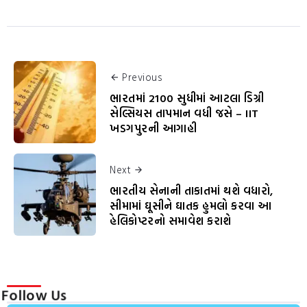
Previous
ભારતમાં 2100 સુધીમાં આટલા ડિગ્રી
સેલ્સિયસ તાપમાન વધી જસે – IIT
ખડગપુરની આગાહી
Next
ભારતીય સેનાની તાકાતમાં થશે વધારો,
સીમામાં ઘૂસીને ઘાતક હુમલો કરવા આ
હેલિકોપ્ટરનો સમાવેશ કરાશે
Follow Us