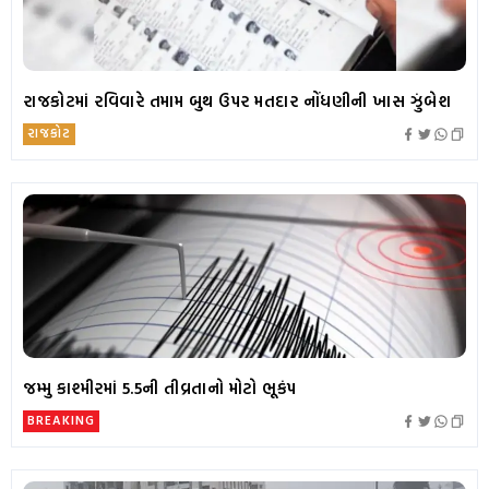
રાજકોટમાં રવિવારે તમામ બુથ ઉપર મતદાર નોંધણીની ખાસ ઝુંબેશ
રાજકોટ
જમ્મુ કાશ્મીરમાં 5.5ની તીવ્રતાનો મોટો ભૂકંપ
BREAKING