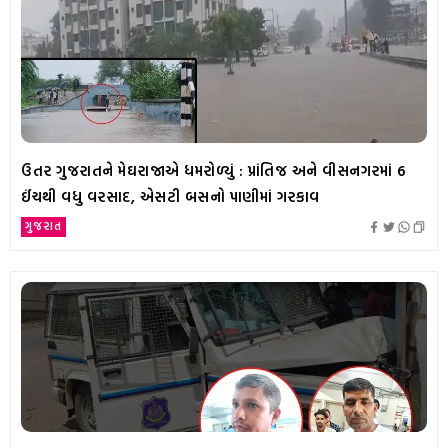
ઉતર ગુજરાતને મેઘરાજાએ ધમરોળ્યું : પ્રાંતિજ અને વીસનગરમાં 6
ઈંચથી વધુ વરસાદ, એસટી બસનો પાણીમાં ગરકાવ
ગુજરાત