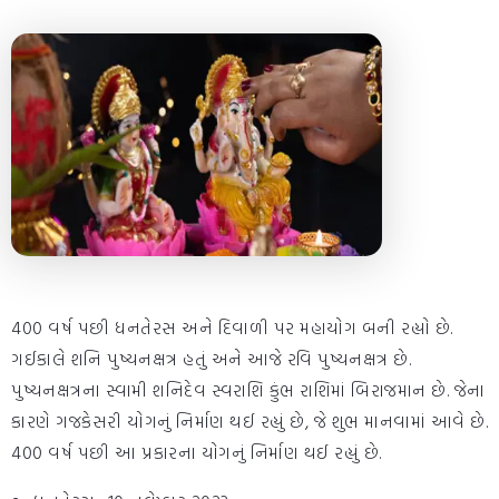
400 વર્ષ પછી ધનતેરસ અને દિવાળી પર મહાયોગ બની રહ્યો છે.
ગઈકાલે શનિ પુષ્યનક્ષત્ર હતું અને આજે રવિ પુષ્યનક્ષત્ર છે.
પુષ્યનક્ષત્રના સ્વામી શનિદેવ સ્વરાશિ કુંભ રાશિમાં બિરાજમાન છે. જેના
કારણે ગજકેસરી યોગનું નિર્માણ થઈ રહ્યું છે, જે શુભ માનવામાં આવે છે.
400 વર્ષ પછી આ પ્રકારના યોગનું નિર્માણ થઈ રહ્યું છે.