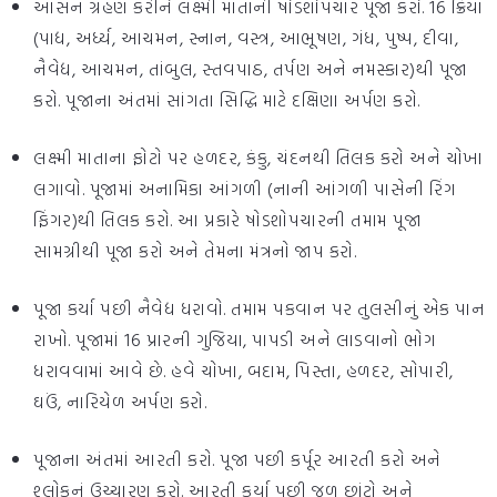
આસન ગ્રહણ કરીને લક્ષ્મી માતાની ષોડશોપચાર પૂજા કરો. 16 ક્રિયા
(પાદ્ય, અર્ધ્ય, આચમન, સ્નાન, વસ્ત્ર, આભૂષણ, ગંધ, પુષ્પ, દીવા,
નૈવેદ્ય, આચમન, તાંબુલ, સ્તવપાઠ, તર્પણ અને નમસ્કાર)થી પૂજા
કરો. પૂજાના અંતમાં સાંગતા સિદ્ધિ માટે દક્ષિણા અર્પણ કરો.
લક્ષ્મી માતાના ફોટો પર હળદર, કંકુ, ચંદનથી તિલક કરો અને ચોખા
લગાવો. પૂજામાં અનામિકા આંગળી (નાની આંગળી પાસેની રિંગ
ફિંગર)થી તિલક કરો. આ પ્રકારે ષોડશોપચારની તમામ પૂજા
સામગ્રીથી પૂજા કરો અને તેમના મંત્રનો જાપ કરો.
પૂજા કર્યા પછી નૈવેદ્ય ધરાવો. તમામ પકવાન પર તુલસીનું એક પાન
રાખો. પૂજામાં 16 પ્રારની ગુજિયા, પાપડી અને લાડવાનો ભોગ
ધરાવવામાં આવે છે. હવે ચોખા, બદામ, પિસ્તા, હળદર, સોપારી,
ઘઉં, નારિયેળ અર્પણ કરો.
પૂજાના અંતમાં આરતી કરો. પૂજા પછી કર્પૂર આરતી કરો અને
શ્લોકનું ઉચ્ચારણ કરો. આરતી કર્યા પછી જળ છાંટો અને