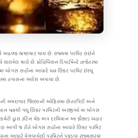
ે અઢળક ભ્રષ્ટાચાર થાય છે. રાજ્યમા પરમિટ લઈને
ાલમેલ ચાલે છે. પ્રોહિબિશન ડિપાર્ટમેન્ટે તાજેતરમા
ાદમાં બોગસ સહીના આધારે ૫૦ લિકર પરમિટ ઈશ્યૂ
રાતમા તપાસના આદેશ અપાયા છે.
ની અમદાવાદ જિલ્લાની ઓફિસમા છેતરપિડી અને
રમિયાન ૫૦થી વધુ લિકર પરમિટની અરજીઓ મા બોગસ
કચેરી દ્વારા રૂટિન ચેક અપ દરમિયાન આ કૌભાડ બહાર
માં પણ આવી જ રીતે બોગસ સહીના આધારે લિકર પરમિટ
ાના આધારે મેળવાયેલી પરમિટને પકડવા રાજ્યભરમાં