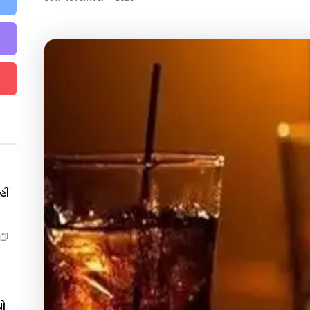
ીં
યો