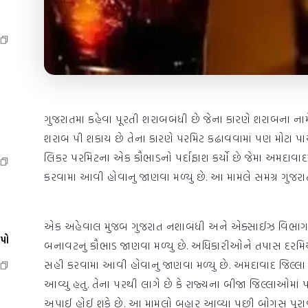
ગુજરાતમા કહેવા પૂરતી શરાબબંધી છે જેના કારણે શરાબના નામ
શરાબ પી શકાય છે તેના કારણે પરમિટ કઢાવવામાં પણ મોટા પાયે ઘ
લિકર પરમિટના એક કૌભાડનો પર્દાફાશ કર્યો છે જેમા અમદાવ
કરવામા આવી હોવાનુ જાણવા મળ્યુ છે. આ મામલે સમગ્ર ગુજ
એક અહેવાલ મુજબ ગુજરાત નશાબંધી અને એક્સાઈઝ વિભાગ
ેપો
બનાવટનું કૌભાડ જાણવા મળ્યુ છે. અધિકારીઓને તપાસ દ
સહી કરવામા આવી હોવાનુ જાણવા મળ્યુ છે. અમદાવાદ જિલ્લા 
આવ્યુ હતુ. તેના પરથી લાગે છે કે રાજ્યના બીજા જિલ્લાઓ
અપાઈ હોઈ શકે છે. આ મામલો બહાર આવ્યા પછી બોગસ પૂરાવ