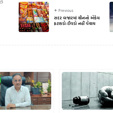
Previous
સદર બજારમાં ચીનનો એકેય
ફટાકડો-દીવડો નહીં વેંચાય