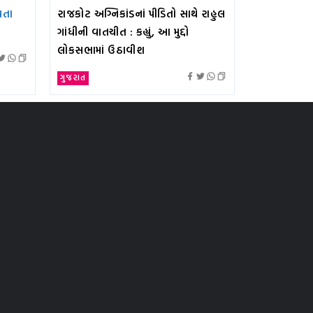
થતા
રાજકોટ અગ્નિકાંડનાં પીડિતો સાથે રાહુલ
ગાંધીની વાતચીત : કહ્યું, આ મુદ્દો
લોકસભામાં ઉઠાવીશ
ગુજરાત