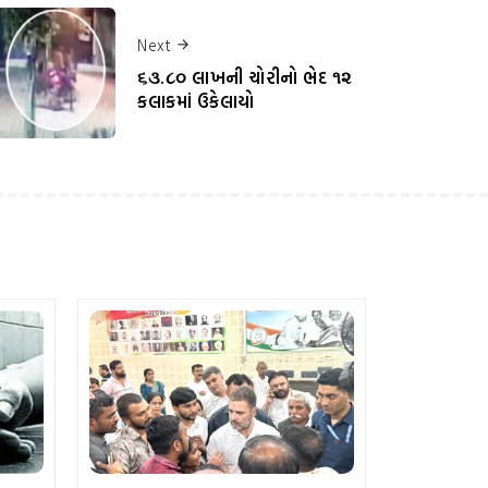
Next
૬૩.૮૦ લાખની ચોરીનો ભેદ ૧૨
કલાકમાં ઉકેલાયો