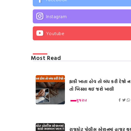
Instagram
Youtube
Most Read
ફાકી ખાતા હોવ તો બંધ કરી દેજો નહ
તો ખિસ્સા થઇ જશે ખાલી
ગુજરાત
રાજકોટ પોલીસ સ્ટેશનમાં હાજર થ