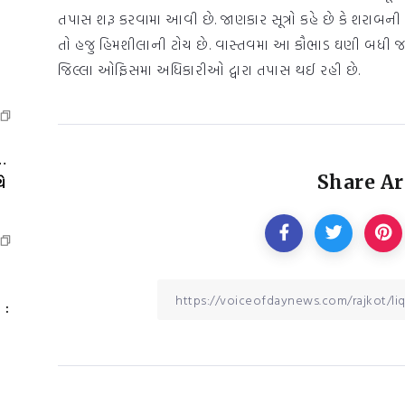
તપાસ શરૂ કરવામા આવી છે. જાણકાર સૂત્રો કહે છે કે શરાબન
તો હજુ હિમશીલાની ટોચ છે. વાસ્તવમા આ કૌભાડ ઘણી બધી જગ્
જિલ્લા ઓફિસમા અધિકારીઓ દ્વારા તપાસ થઈ રહી છે.
…
Share Ar
ે
 :