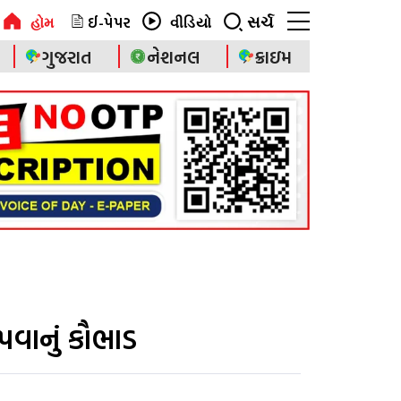
ઈ-પેપર
સર્ચ
હોમ
વીડિયો
ગુજરાત
નેશનલ
ક્રાઇમ
ાનું કૌભાડ