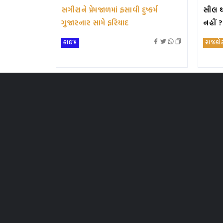
સગીરાને પ્રેમજાળમાં ફસાવી દુષ્કર્મ
સીલ થ
ગુજારનાર સામે ફરિયાદ
નહીં 
ક્રાઇમ
રાજકો