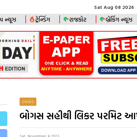
Sat Aug 08 2026
પ ન્યૂઝ
ટ્રેન્ડિંગ
રાજકોટ
બ્રેકિંગ ન્યૂઝ
રાજકોટ
બોગસ સહીથી લિકર પરમિટ આપવ
Sat, November 4 2023