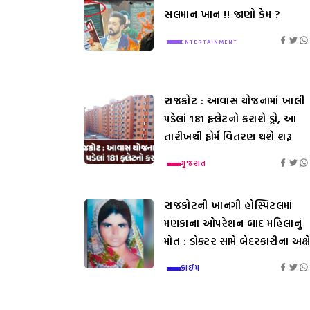
સલમાન ખાન !! જાણો કેમ ?
ENTERTAINMENT
રાજકોટ : આવાસ યોજનામાં ખાલી
પડેલાં 181 ફ્લેટનો કરાશે ડ્રો, આ
તારીખથી ફોર્મ વિતરણ થશે શરૂ
ગુજરાત
રાજકોટની ખાનગી હોસ્પિટલમાં
મણકાના ઓપરેશન બાદ મહિલાનું
મોત : ડોક્ટર સામે બેદરકારીના અક્ષ
ક્રાઇમ