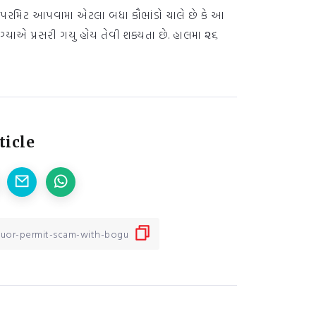
ી પરમિટ આપવામા એટલા બધા કૌભાંડો ચાલે છે કે આ
યાએ પ્રસરી ગયુ હોય તેવી શક્યતા છે. હાલમા ૨૬
ticle