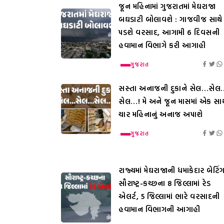
જૂન મહિનામાં ગુજરાતમાં મેઘરાજા
બઘડાટી બોલાવશે : ગાજવીજ સાથે
પડશે વરસાદ, આગામી 6 દિવસની
હવામાન વિભાગે કરી આગાહી
ગુજરાત
સસ્તા અનાજની દુકાને સેલ…સેલ
સેલ…! મે અને જૂન માસમાં એક સાથ
ચાર મહિનાનું અનાજ અપાશે
ગુજરાત
રાજ્યમાં મેઘરાજાની ધમાકેદાર બેટિંગ
સૌરાષ્ટ્ર-કચ્છના 8 જિલ્લામાં રેડ
એલર્ટ, 5 જિલ્લામાં ભારે વરસાદની
હવામાન વિભાગની આગાહી