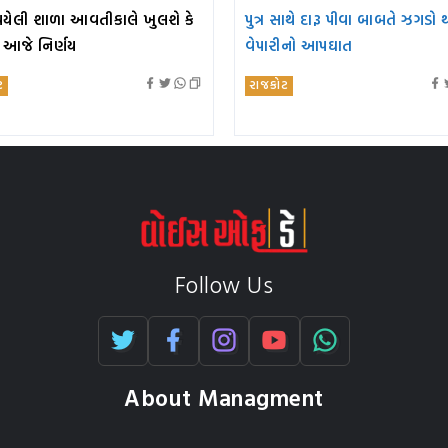
યેલી શાળા આવતીકાલે ખુલશે કે
પુત્ર સાથે દારૂ પીવા બાબતે ઝગડો 
? આજે નિર્ણય
વેપારીનો આપઘાત
ટ
રાજકોટ
Follow Us
About Managment