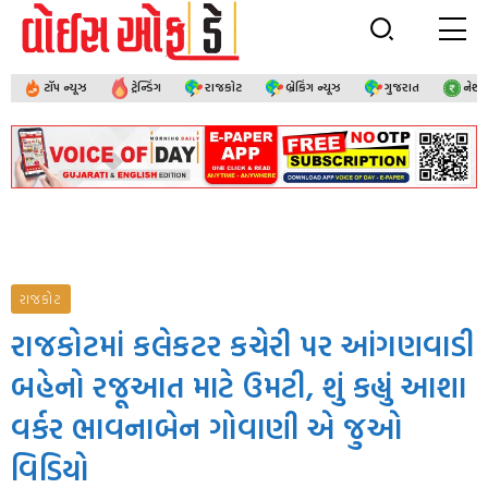
ટૉપ ન્યૂઝ
ટ્રેન્ડિંગ
રાજકોટ
બ્રેકિંગ ન્યૂઝ
ગુજરાત
નેશ
રાજકોટ
રાજકોટમાં કલેકટર કચેરી પર આંગણવાડી
બહેનો રજૂઆત માટે ઉમટી, શું કહ્યું આશા
વર્કર ભાવનાબેન ગોવાણી એ જુઓ
વિડિયો