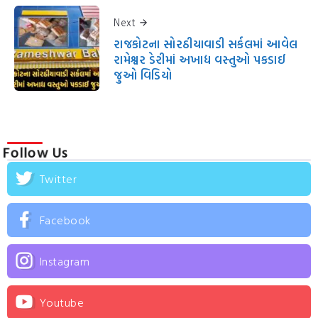
Next
રાજકોટના સોરઠીયાવાડી સર્કલમાં આવેલ
રામેશ્વર ડેરીમાં અખાદ્ય વસ્તુઓ પકડાઈ
જુઓ વિડિયો
Follow Us
Twitter
Facebook
Instagram
Youtube