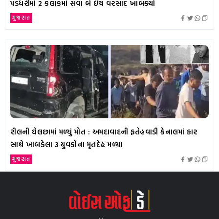
પડધરીમાં 2 કલાકમાં સવા બે ઇંચ વરસાદ ખાબક્યો
ગુજરાત
રીલની ઘેલછામાં મળ્યું મોત : અમદાવાદની ફતેહવાડી કેનાલમાં કાર
સાથે ખાબકેલા 3 યુવકોના મૃતદેહ મળ્યા
ગુજરાત