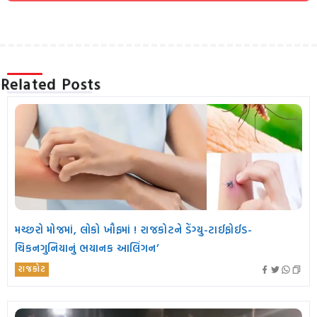
Related Posts
મચ્છરો મોજમાં, લોકો ખૌફમાં ! રાજકોટને ડેંગ્યુ-ટાઈફોઈડ-
ચિકનગુનિયાનું ભયાનક આલિંગન’
રાજકોટ