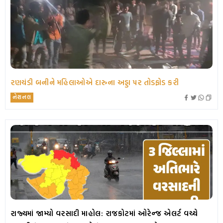
રણચંડી બનીને મહિલાઓએ દારુના અડ્ડા પર તોડફોડ કરી
નેશનલ
રાજ્યમાં જામ્યો વરસાદી માહોલ: રાજકોટમાં ઓરેન્જ એલર્ટ વચ્ચે