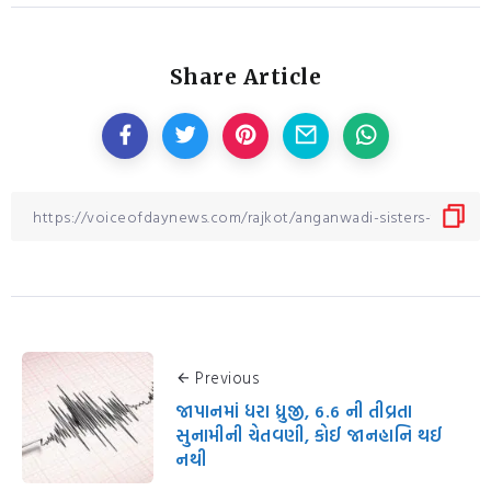
Share Article
Previous
જાપાનમાં ધરા ધ્રુજી, 6.6 ની તીવ્રતા
સુનામીની ચેતવણી, કોઈ જાનહાનિ થઈ
નથી