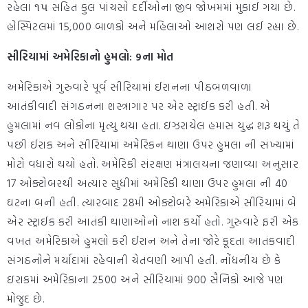
રહેલા ૧૫ સહિત કુલ પાંચસો દર્દીઓના જીવ જોખમમાં મુકાઈ ગયા છે.
હોસ્પિટલમાં 15,000 બાળકો અને મહિલાઓ આશરો પણ લઈ રહ્યા છે.
સીરિયામાં અમેરિકાનો હુમલો: 9ના મોત
અમેરિકાએ ગુરુવારે પૂર્વ સીરિયામાં ઈરાનના પીઠબળવાળા
આતંકીવાદી સંગઠનના શસ્ત્રાગાર પર એર સ્ટ્રાઈક કરી હતી. એ
હુમલામાં નવ લોકોના મૃત્યુ થયા હતા. ઇઝરાયેલ હમાસ યુદ્ધ શરૂ થયું તે
પછી ઈરાક અને સીરિયામાં અમેરિકન થાણા ઉપર હુમલા ની સંખ્યામાં
મોટો વધારો થયો હતો. અમેરિકી સંરક્ષણ મંત્રાલયના જણાવ્યા અનુસાર
17 ઓક્ટોબરથી અત્યાર સુધીમાં અમેરિકી થાણા ઉપર હુમલા ની 40
ઘટના બની હતી. ત્યારબાદ 28મી ઓક્ટોબરે અમેરિકાએ સીરિયામાં બે
એર સ્ટ્રાઈક કરી આતંકી થાણાઓનો નાશ કર્યો હતો. ગુરુવારે ફરી એક
વખત અમેરિકાએ હુમલો કરી ઈરાન અને તેના જોરે કૂદતા આતંકવાદી
સંગઠનોને મર્યાદામાં રહેવાની ચેતવણી આપી હતી. નોંધનીય છે કે
ઇરાકમાં અમેરિકાના 2500 અને સીરિયામાં 900 સૈનિકો આજે પણ
મોજુદ છે.