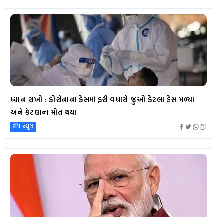
ધ્યાન રાખો : કોરોનાના કેસમાં ફરી વધારો જુઓ કેટલા કેસ મળ્યા
અને કેટલાના મોત થયા
ટૉપ ન્યૂઝ