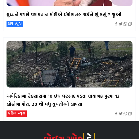
યુધ્ધને પગલે વડાપ્રધાન મોદીએ ઈમોશનલ થઈને શું કહ્યું ? જુઓ
ટૉપ ન્યૂઝ
અમેરિકાના ટેક્સાસમાં 10 ઇંચ વરસાદ પડતા ભયાનક પુરમાં 13
લોકોના મોત, 20 થી વધુ યુવતીઓ લાપતા
બ્રેકિંગ ન્યૂઝ