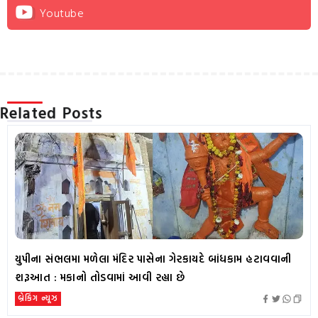
Youtube
Related Posts
યુપીના સંભલમા મળેલા મંદિર પાસેના ગેરકાયદે બાંધકામ હટાવવાની
શરૂઆત : મકાનો તોડવામાં આવી રહ્યા છે
બ્રેકિંગ ન્યૂઝ