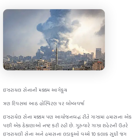
ઇઝરાયલ સેનાની મક્કમ આગેકૂચ
ત્રણ દિવસમાં આઠ હોસ્પિટલ પર બોમ્બવર્ષા
ઇઝરાયેલ સેના મક્કમ પણ આયોજનબદ્ધ રીતે ગાઝામાં હમાસના એક
પછી એક ઠેકાણાઓ નષ્ટ કરી રહી છે. ગુરુવારે ગાઝા શહેરની ઉતરે
ઇઝરાયલી સેના અને હમાસના લડાકુઓ વચ્ચે 10 કલાક સુધી જંગ