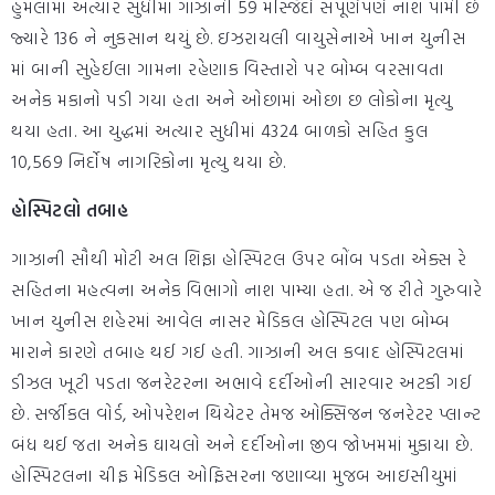
હુમલામાં અત્યાર સુધીમાં ગાઝાની 59 મસ્જિદો સંપૂર્ણપણે નાશ પામી છે
જ્યારે 136 ને નુકસાન થયું છે. ઇઝરાયલી વાયુસેનાએ ખાન યુનીસ
માં બાની સુહેઈલા ગામના રહેણાક વિસ્તારો પર બોમ્બ વરસાવતા
અનેક મકાનો પડી ગયા હતા અને ઓછામાં ઓછા છ લોકોના મૃત્યુ
થયા હતા. આ યુદ્ધમાં અત્યાર સુધીમાં 4324 બાળકો સહિત કુલ
10,569 નિર્દોષ નાગરિકોના મૃત્યુ થયા છે.
હોસ્પિટલો તબાહ
ગાઝાની સૌથી મોટી અલ શિફા હોસ્પિટલ ઉપર બોંબ પડતા એક્સ રે
સહિતના મહત્વના અનેક વિભાગો નાશ પામ્યા હતા. એ જ રીતે ગુરુવારે
ખાન યુનીસ શહેરમાં આવેલ નાસર મેડિકલ હોસ્પિટલ પણ બોમ્બ
મારાને કારણે તબાહ થઈ ગઈ હતી. ગાઝાની અલ કવાદ હોસ્પિટલમાં
ડીઝલ ખૂટી પડતા જનરેટરના અભાવે દર્દીઓની સારવાર અટકી ગઈ
છે. સર્જીકલ વોર્ડ, ઓપરેશન થિયેટર તેમજ ઓક્સિજન જનરેટર પ્લાન્ટ
બંધ થઈ જતા અનેક ઘાયલો અને દર્દીઓના જીવ જોખમમાં મુકાયા છે.
હોસ્પિટલના ચીફ મેડિકલ ઓફિસરના જણાવ્યા મુજબ આઇસીયુમાં