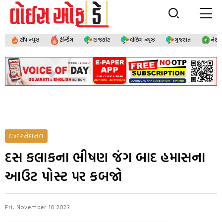
ટૉપ ન્યૂઝ
ટ્રેન્ડિંગ
રાજકોટ
બ્રેકિંગ ન્યૂઝ
ગુજરાત
નેશ
ઇન્ટરનેશનલ
દસ કલાકના ભીષણ જંગ બાદ હમાસના
આઉટ પોસ્ટ પર કબજો
Fri, November 10 2023