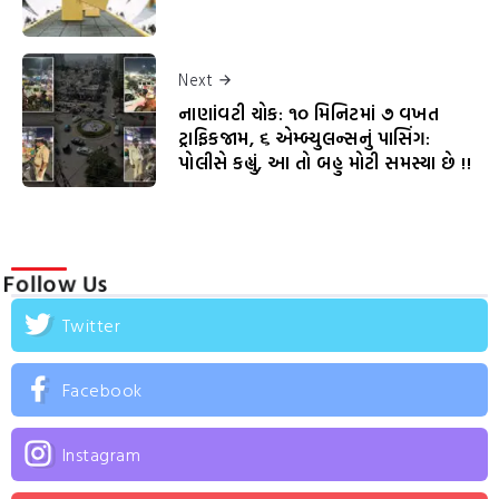
Next
નાણાંવટી ચોક: ૧૦ મિનિટમાં ૭ વખત
ટ્રાફિકજામ, ૬ એમ્બ્યુલન્સનું પાસિંગ:
પોલીસે કહ્યું, આ તો બહુ મોટી સમસ્યા છે !!
Follow Us
Twitter
Facebook
Instagram