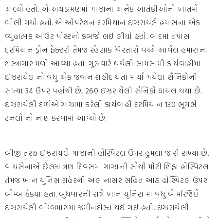
ચાલ્યો હતો. એ અથડામણમાં ગાઝાના અનેક આતંકીઓનો ખાતમો
બોલી ગયો હતો. એ ઓપરેશન દરમિયાન ઇઝરાયલે હમાસના એક
વ્યુહાત્મક આઉટ પોસ્ટનો કબજો લઈ લીધો હતો. બાદમાં તપાસ
દરમિયાન ડ્રોન ફેક્ટરી તેમજ રહેણાક વિસ્તારો વચ્ચે આવેલ હમાસના
શસ્ત્રાગાર મળી આવ્યા હતા. ગુરુવારે થયેલી સામસામી કાર્યવાહીમાં
ઇઝરાયેલ નો વધુ એક જવાન શહીદ થતાં માર્યા ગયેલા સૈનિકોની
સંખ્યા 34 ઉપર પહોંચી છે. 260 ઇઝરાયેલી સૈનિકો ઘાયલ થયા છે.
ઇઝરાયેલી દળોએ ગાઝામાં કરેલી કાર્યવાહી દરમિયાન 130 ભૂગર્ભ
ટનલો નો નાશ કરવામાં આવ્યો છે.
બીજી તરફ ઇઝરાયલે ગાઝાની હોસ્પિટલ ઉપર હુમલા જારી રાખ્યા છે.
વાયસેનાએ છેલ્લા ત્રણ દિવસમાં ગાઝાની સૌથી મોટી શિફા હોસ્પિટલ
તેમજ ખાન યુનિસ શહેરની અલ નાસર સહિત આઠ હોસ્પિટલ ઉપર
બોમ્બ ફેંક્યા હતા. બુધવારની રાત્રે ખાન યુનિસ માં વધુ બે મસ્જિદો
ઇઝરાયેલી બોમ્બમારામાં જમીનદોસ્ત થઈ ગઈ હતી. ઇઝરાયેલી