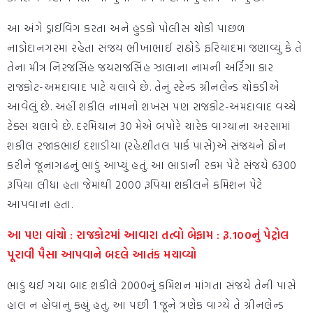
આ અંગે ડ્રાઈવિંગ કરતા અને હુડકો પોલીસ ચોકી પાછળ
નાડોદાનગરમાં રહેતા સંજય ભીખાભાઈ રાઠોડે ફરિયાદમાં જણાવ્યું કે તે
તેના મીત્ર નિરજસિંહ જયરાજસિંહ ઝાલાના નામની અર્ટિગા કાર
રાજકોટ-અમદાવાદ પાટે ચલાવે છે. તેનું સ્ટેન્ડ ગ્રીનલેન્ડ ચોકડીએ
આવેલું છે. અહીં શકીલ નામનો શખસ પણ રાજકોટ-અમદાવાદ વચ્ચે
ટેક્સ ચલાવે છે. દરમિયાન 30 મેએ બપોરે ચારેક વાગ્યાના અરસામાં
શકીલ રજાકભાઈ દશાડીયા (રહે.શીતલ પાર્ક પાસે)એ સંજયને ફોન
કરીને જૂનાગઢનું ભાડું આપ્યું હતું. આ ભાડાની રકમ પેટે સંજયે 6300
રૂપિયા લીધા હતા જેમાંથી 2000 રૂપિયા શકીલને કમિશન પેટે
આપવાના હતા.
આ પણ વાંચો : રાજકોટમાં આવારા તત્વો બેફામ : રૂ.100નું પેટ્રોલ
પૂરાવી પૈસા આપવાને બદલે આતંક મચાવ્યો
ભાડું થઈ ગયા બાદ શકીલે 2000નું કમિશન માંગતા સંજયે તેની પાસે
હાલ ન હોવાનું કહ્યું હતું. આ પછી 1 જૂને ત્રણેક વાગ્યે તે ગ્રીનલેન્ડ