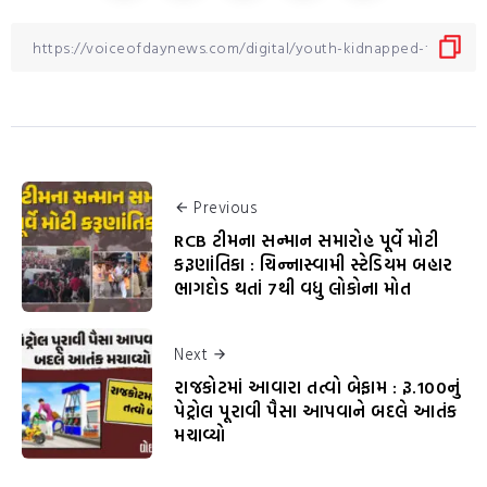
Previous
RCB ટીમના સન્માન સમારોહ પૂર્વે મોટી
કરૂણાંતિકા : ચિન્નાસ્વામી સ્ટેડિયમ બહાર
ભાગદોડ થતાં 7થી વધુ લોકોના મોત
Next
રાજકોટમાં આવારા તત્વો બેફામ : રૂ.100નું
પેટ્રોલ પૂરાવી પૈસા આપવાને બદલે આતંક
મચાવ્યો