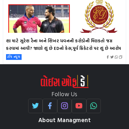
શા માટે સુરેશ રૈના અને શિખર ધવનની કરોડોની મિલકતો જપ્ત
કરવામાં આવી? જાણો શું છે EDનો કેસ,પૂર્વ ક્રિકેટરો પર શું છે આરોપ
ટૉપ ન્યૂઝ
Follow Us
About Managment