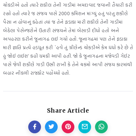
ચોકડીએ હતો ત્યારે શકીલ તેની ગાડીમાં અમદાવાદ જવાની તૈયારી કરી
રહ્યો હતો ત્યારે જ સંજય પાસે 2000 કમિશન માંગ્યું હતું પરંતુ શકીલે
પૈસા ન હોવાનું કહેતાં ત્યાં જ તેને ફડાકા મારી શકીલે તેની ગાડીમાં
બેઠેલા પેસેન્જરોને ઉતારી સંજયને તેમાં બેસાડી દીધો હતો અને
અપહરણ કરીને જૂનાગઢ લઈ ગયો હતો. જૂનાગઢમાં પણ તેને ફડાકા
મારી જ્ઞાતિ પ્રત્યે હડધૂત કરી `હવે તું ગ્રીલેન્ડ ચોકડીએ કેમ ધંધો કરે છે તે
હું જોઈ લઈશ’ કહી ધમકી આપી હતી. જો કે જૂનાગઢના મજેવડી ગેઈટ
પાસે જેવી શકીલે ગાડી ઉભી રાખી કે તેને ચકમો આપી સંજય કારમાંથી
બહાર નીકળી રાજકોટ પહોંચ્યો હતો.
Share Article