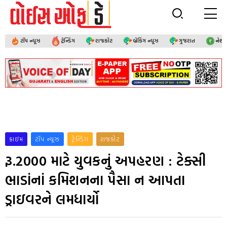
ટૉપ ન્યૂઝ
ટ્રેન્ડિંગ
રાજકોટ
બ્રેકિંગ ન્યૂઝ
ગુજરાત
નેશ
ક્રાઇમ
ટૉપ ન્યૂઝ
ટ્રેન્ડિંગ
રાજકોટ
રૂ.2000 માટે યુવકનું અપહરણ : ટેક્સી
ભાડાંનાં કમિશનના પૈસા ન આપતા
ડ્રાઇવરને લમધાર્યો