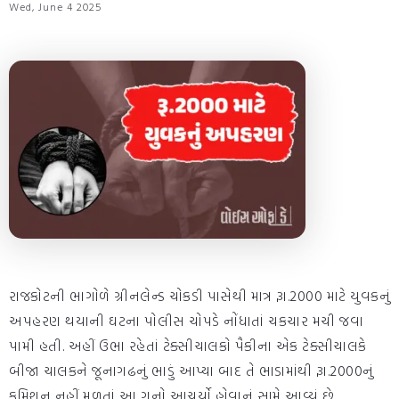
Wed, June 4 2025
રાજકોટની ભાગોળે ગ્રીનલેન્ડ ચોકડી પાસેથી માત્ર રૂા.2000 માટે યુવકનું
અપહરણ થયાની ઘટના પોલીસ ચોપડે નોંધાતાં ચકચાર મચી જવા
પામી હતી. અહીં ઉભા રહેતાં ટેક્સીચાલકો પૈકીના એક ટેક્સીચાલકે
બીજા ચાલકને જૂનાગઢનું ભાડું આપ્યા બાદ તે ભાડામાંથી રૂા.2000નું
કમિશન નહીં મળતાં આ ગુનો આચર્યો હોવાનું સામે આવ્યું છે.