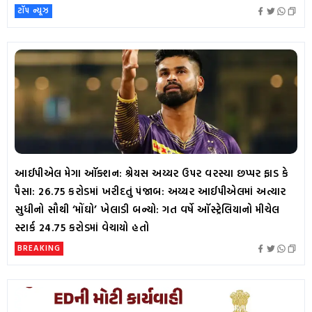
ટૉપ ન્યૂઝ
આઈપીએલ મેગા ઑક્શન: શ્રેયસ અય્યર ઉપર વરસ્યા છપ્પર ફાડ કે
પૈસા: 26.75 કરોડમાં ખરીદતું પંજાબ: અય્યર આઈપીએલમાં અત્યાર
સુધીનો સૌથી ‘મોંઘો’ ખેલાડી બન્યો: ગત વર્ષે ઑસ્ટ્રેલિયાનો મીચેલ
સ્ટાર્ક 24.75 કરોડમાં વેચાયો હતો
BREAKING