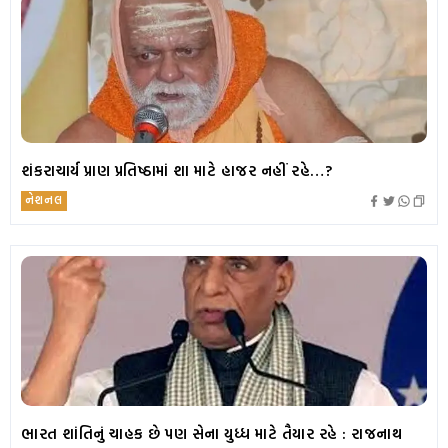
શંકરાચાર્ય પ્રાણ પ્રતિષ્ઠામાં શા માટે હાજર નહીં રહે…?
નેશનલ
ભારત શાંતિનું ચાહક છે પણ સેના યુધ્ધ માટે તૈયાર રહે : રાજનાથ