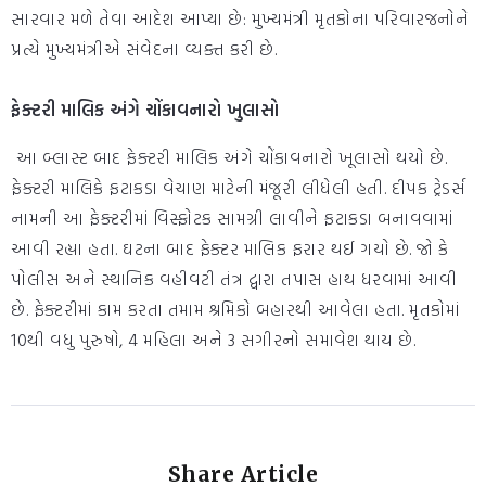
સારવાર મળે તેવા આદેશ આપ્યા છે: મુખ્યમંત્રી મૃતકોના પરિવારજનોને
પ્રત્યે મુખ્યમંત્રીએ સંવેદના વ્યક્ત કરી છે.
ફેક્ટરી માલિક અંગે ચોંકાવનારો ખુલાસો
આ બ્લાસ્ટ બાદ ફેક્ટરી માલિક અંગે ચોંકાવનારો ખૂલાસો થયો છે.
ફેક્ટરી માલિકે ફટાકડા વેચાણ માટેની મંજૂરી લીધેલી હતી. દીપક ટ્રેડર્સ
નામની આ ફેક્ટરીમાં વિસ્ફોટક સામગ્રી લાવીને ફટાકડા બનાવવામાં
આવી રહ્યા હતા. ઘટના બાદ ફેક્ટર માલિક ફરાર થઈ ગયો છે. જો કે
પોલીસ અને સ્થાનિક વહીવટી તંત્ર દ્વારા તપાસ હાથ ધરવામાં આવી
છે. ફેક્ટરીમાં કામ કરતા તમામ શ્રમિકો બહારથી આવેલા હતા. મૃતકોમાં
10થી વધુ પુરુષો, 4 મહિલા અને 3 સગીરનો સમાવેશ થાય છે.
Share Article