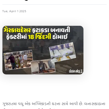
Tue, April 1 2025
ગુજરાતમાં વધુ એક અગ્નિકાંડની ઘટના સામે આવી છે. બનાસકાંઠાના