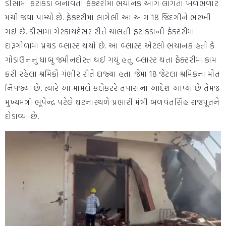
ડીસામાં ફટાકડા બનાવતી ફેક્ટરીમાં ભયાનક આગ લાગતાં ખળભળાટ
મચી જવા પામ્યો છે. ફેક્ટરીમાં લાગેલી આ આગ 18 જિંદગીને ભરખી
ગઈ છે. ડીસામાં ગેરકાયદેસર રીતે ચાલતી ફટાકડાની ફેક્ટરીમાં
દારૂગોળામાં પ્રચંડ બ્લાસ્ટ થયો છે. આ બ્લાસ્ટ એટલો ભયાનક હતો કે
ગોડાઉનનું ધાબુ જમીનદોસ્ત થઈ ગયું હતું. બ્લાસ્ટ થતા ફેક્ટરીમાં કામ
કરી રહેલા શ્રમિકો ગંભીર રીતે દાજ્યા હતા. જેમા 18 જેટલા શ્રમિકના મોત
નિપજ્યાં છે. ત્યારે આ મામલે કલેકટરે તપાસના આદેશ આપ્યા છે તેમજ
મુખ્યમંત્રી ભૂપેન્દ્ર પટેલે ઘટનાસ્થળે પ્રભારી મંત્રી બળવંતસિંહ રાજપૂતને
દોડાવ્યા છે.