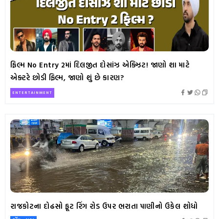
ફિલ્મ No Entry 2માં દિલજીત દોસાંઝ એક્ઝિટ! જાણો શા માટે
એક્ટરે છોડી ફિલ્મ, જાણો શું છે કારણ?
ENTERTAINMENT
રાજકોટના દોઢસો ફૂટ રિંગ રોડ ઉપર ભરાતા પાણીનો ઉકેલ શોધો