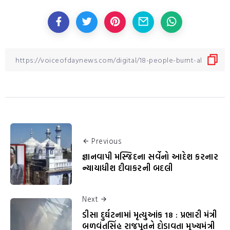
Previous
જ્ઞાનવાપી મસ્જિદના સર્વેનો આદેશ કરનાર
ન્યાયાધીશ દીવાકરની બદલી
Next
ડીસા દુર્ઘટનામાં મૃત્યુઆંક 18 : પ્રભારી મંત્રી
બળવંતસિંહ રાજપૂતને દોડાવતા મુખ્યમંત્રી