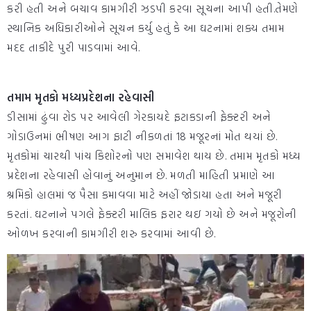
કરી હતી અને બચાવ કામગીરી ઝડપી કરવા સૂચના આપી હતી.તેમણે
સ્થાનિક અધિકારીઓને સૂચન કર્યુ હતું કે આ ઘટનામાં શક્ય તમામ
મદદ તાકીદે પુરી પાડવામાં આવે.
તમામ મૃતકો મધ્યપ્રદેશના રહેવાસી
ડીસામાં ઢુંવા રોડ પર આવેલી ગેરકાયદે ફટાકડાની ફેક્ટરી અને
ગોડાઉનમાં ભીષણ આગ ફાટી નીકળતાં 18 મજૂરનાં મોત થયાં છે.
મૃતકોમાં ચારથી પાંચ કિશોરનો પણ સમાવેશ થાય છે. તમામ મૃતકો મધ્ય
પ્રદેશના રહેવાસી હોવાનું અનુમાન છે. મળતી માહિતી પ્રમાણે આ
શ્રમિકો હાલમાં જ પૈસા કમાવવા માટે અહીં જોડાયા હતા અને મજૂરી
કરતાં. ઘટનાને પગલે ફેક્ટરી માલિક ફરાર થઇ ગયો છે અને મજૂરોની
ઓળખ કરવાની કામગીરી શરુ કરવામાં આવી છે.