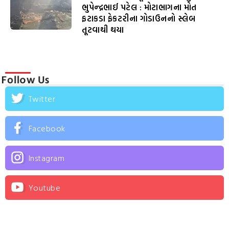
ભુપેન્દ્રભાઈ પટેલ : મોટાભાગના મોત
ફટાકડા ફેકટરીના ગોડાઉનનો સ્લેબ
તૂટવાથી થયા
Follow Us
Twitter
Facebook
Instagram
Youtube