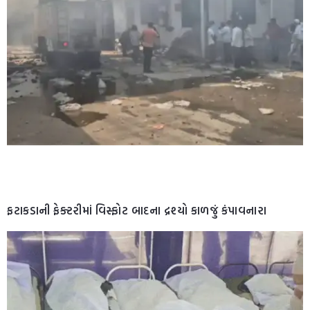
ફટાકડાની ફેક્ટરીમાં વિસ્ફોટ બાદના દ્રશ્યો કાળજું કંપાવનારા