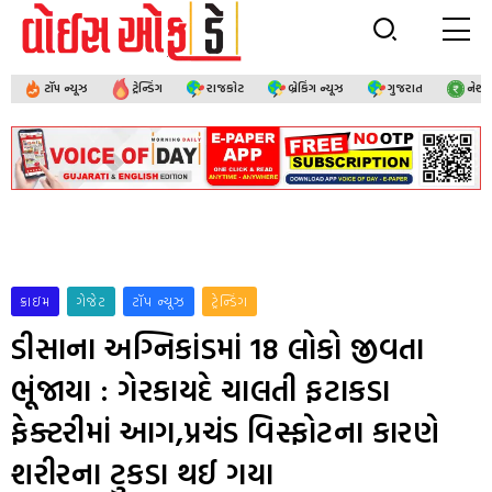
ટૉપ ન્યૂઝ
ટ્રેન્ડિંગ
રાજકોટ
બ્રેકિંગ ન્યૂઝ
ગુજરાત
નેશ
ક્રાઇમ
ગેજેટ
ટૉપ ન્યૂઝ
ટ્રેન્ડિંગ
ડીસાના અગ્નિકાંડમાં 18 લોકો જીવતા
ભૂંજાયા : ગેરકાયદે ચાલતી ફટાકડા
ફેક્ટરીમાં આગ,પ્રચંડ વિસ્ફોટના કારણે
શરીરના ટુકડા થઈ ગયા