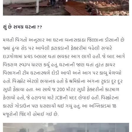
શું છે સમગ્ર ઘટના ??
મળતી વિગતો અનુસાર આ ઘટના બનાસકાંઠા જિલ્લાના ડીસાની છે
જ્યાં ઢુંવા રોડ પર આવેલી ફટાકડાની ફેક્ટરીમાં વહેલી સવારે
દારૂગોળામાં પ્રચંડ બ્લાસ્ટ થતાં ભયંકર આગ લાગી હતી. જે બાદ આગે
વિકરાળ સ્વરૂપ ધારણ કર્યું હતું. ઘટનાની જાણ થતાં તુરંત ફાયર
વિભાગની ટીમ ઘટનાસ્થળે દોડી આવી અને આગ પર કાબૂ મેળવ્યો
હતો. વિસ્ફોટ એટલો ભયાનક હતો કે શ્રમિકોના અંગના ટુકડા દૂર દૂર
સુધી ફેંકાયા હતા. આ સાથે જ 200 મીટર સુધી ફેક્ટરીનો કાટમાળ
ફેલાયો હતો, જે હટાવવા માટે JCBની મદદ લેવાઈ હતી. વિસ્ફોટના
કારણે ગોડાઉન પણ ધરાશાયી થઈ ગયું હતું. આ અગ્નિકાંડમાં 18
મજૂરોની જિંદગી હોમાઈ ગઈ છે.