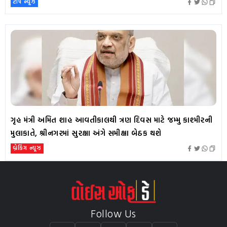
ટૉપ ન્યૂઝ
ગૃહ મંત્રી અમિત શાહ આવતીકાલથી ત્રણ દિવસ માટે જમ્મુ કાશ્મીરની
મુલાકાતે, શ્રીનગરમાં સુરક્ષા અંગે સમીક્ષા બેઠક થશે
બ્રેકિંગ ન્યૂઝ
Follow Us