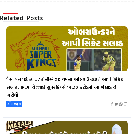
Related Posts
પૈસા મન પડે ત્યાં…’ધોનીએ 20 વર્ષના ઓલરાઉન્ડરને આપી સિક્રેટ
સલાહ, IPLમાં ચેન્નાઈ સુપરકિંગ્સે 14.20 કરોડમાં આ ખેલાડીને
ખરીદ્યો
ટૉપ ન્યૂઝ