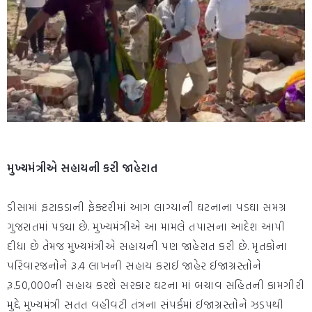
મુખ્યમંત્રીએ સહાયની કરી જાહેરાત
ડીસામાં ફટાકડાની ફેક્ટરીમાં આગ લાગ્યાની ઘટનાના પડઘા સમગ્ર
ગુજરાતમાં પડ્યા છે. મુખ્યમંત્રીએ આ મામલે તપાસના આદેશ આપી
દીધા છે તેમજ મુખ્યમંત્રીએ સહાયની પણ જાહેરાત કરી છે. મૃતકોના
પરિવારજનોને રૂ.4 લાખની સહાય કરાઈ જાહેર ઈજાગ્રસ્તોને
રૂ.50,000ની સહાય કરશે સરકાર ઘટના માં બચાવ સહિતની કામગીરી
મુદ્દે મુખ્યમંત્રી સતત વહીવટી તંત્રના સંપર્કમાં ઈજાગ્રસ્તોને ઝડપથી