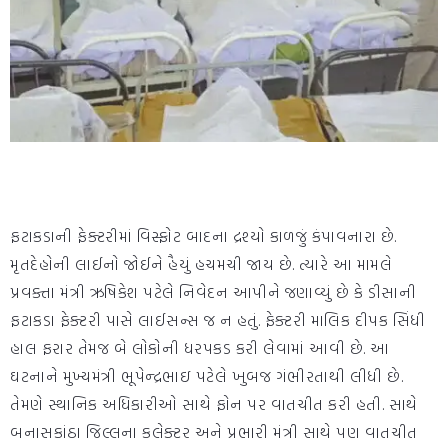
ફટાકડાની ફેક્ટરીમાં વિસ્ફોટ બાદના દ્રશ્યો કાળજું કંપાવનારા છે.
મૃતદેહોની લાઈનો જોઈને હૈયું હચમચી જાય છે. ત્યારે આ મામલે
પ્રવક્તા મંત્રી ઋષિકેશ પટેલે નિવેદન આપીને જણાવ્યું છે કે ડીસાની
ફટાકડા ફેક્ટરી પાસે લાઈસન્સ જ ન હતું. ફેક્ટરી માલિક દીપક સિંધી
હાલ ફરાર તેમજ બે લોકોની ધરપકડ કરી લેવામાં આવી છે. આ
ઘટનાને મુખ્યમંત્રી ભૂપેન્દ્રભાઇ પટેલે ખુબજ ગંભીરતાથી લીધી છે.
તેમણે સ્થાનિક અધિકારીઓ સાથે ફોન પર વાતચીત કરી હતી. સાથે
બનાસકાંઠા જિલ્લના કલેક્ટર અને પ્રભારી મંત્રી સાથે પણ વાતચીત