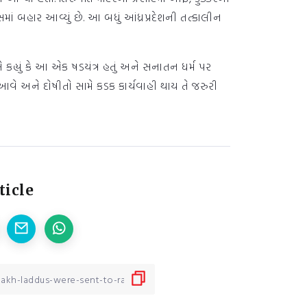
ાં બહાર આવ્યું છે. આ બધું આંધ્રપ્રદેશની તત્કાલીન
ાસે કહ્યું કે આ એક ષડયંત્ર હતું અને સનાતન ધર્મ પર
આવે અને દોષીતો સામે કડક કાર્યવાહી થાય તે જરુરી
ticle