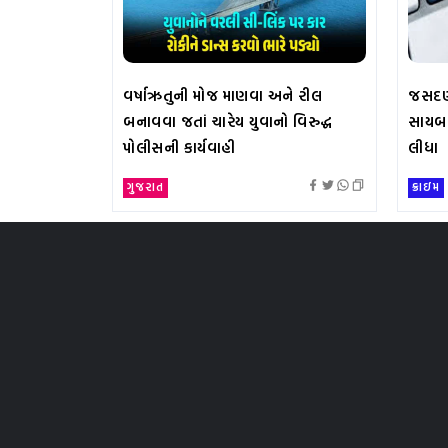
વર્ષાઋતુની મોજ માણવા અને રીલ
જસદણન
બનાવવા જતાં ચારેય યુવાનો વિરુદ્ધ
સાયબર
પોલીસની કાર્યવાહી
લીધા
ગુજરાત
ક્રાઇમ