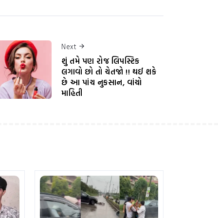
Next
શું તમે પણ રોજ લિપસ્ટિક
લગાવો છો તો ચેતજો !! થઈ શકે
છે આ પાંચ નુકસાન, વાંચો
માહિતી