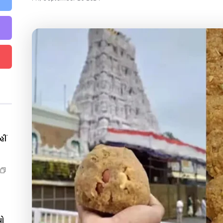
ીં
યો