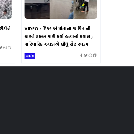
રીદીને
VIDEO : દિકરાએ પોતાના જ પિતાની
કારને ટક્કર મારી કર્યો હત્યાનો પ્રયાસ ;
પારિવારિક ઝઘડાએ લીધું રૌદ્ર સ્વરૂપ
ક્રાઇમ