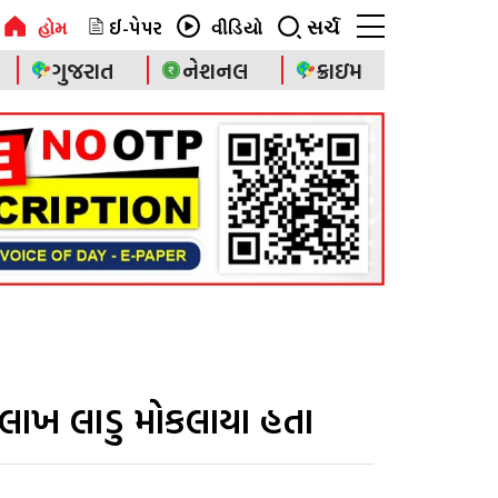
ઈ-પેપર
સર્ચ
હોમ
વીડિયો
ગુજરાત
નેશનલ
ક્રાઇમ
૧ લાખ લાડુ મોકલાયા હતા