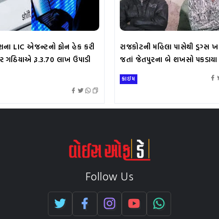
ા LIC એજન્ટનો ફોન હેક કરી
રાજકોટની મહિલા પાસેથી ડ્રગ્સ ખ
 ગઠિયાએ રૂ.3.70 લાખ ઉપાડી
જતાં જેતપુરના બે શખસો પકડાયા
ક્રાઇમ
Follow Us