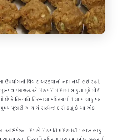
ેલના ઉપયોગનો વિવાદ અટકવાનો નામ નથી લઈ રહ્યો.
ર પંચજન્યએ તિરુપતિ મંદિરમાં લાડુના મુદ્દે મોટી
યો છે કે તિરુપતિ તિરુમાલા મંદિરમાંથી 1 લાખ લાડુ પણ
ખ્ય પૂજારી આચાર્ય સત્યેન્દ્ર દાસે કહ્યું કે આ એક
લલાના અભિષેકના દિવસે તિરુપતિ મંદિરમાંથી 1 લાખ લાડુ
 આવ્યા હતા. તિરુપતિ મંદિરના પ્રસાદમાં બીફ, ડુક્કરની