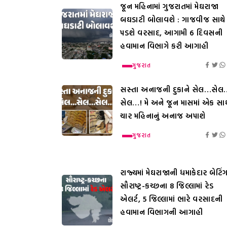
જૂન મહિનામાં ગુજરાતમાં મેઘરાજા
બઘડાટી બોલાવશે : ગાજવીજ સાથે
પડશે વરસાદ, આગામી 6 દિવસની
હવામાન વિભાગે કરી આગાહી
ગુજરાત
સસ્તા અનાજની દુકાને સેલ…સેલ
સેલ…! મે અને જૂન માસમાં એક સાથ
ચાર મહિનાનું અનાજ અપાશે
ગુજરાત
રાજ્યમાં મેઘરાજાની ધમાકેદાર બેટિંગ
સૌરાષ્ટ્ર-કચ્છના 8 જિલ્લામાં રેડ
એલર્ટ, 5 જિલ્લામાં ભારે વરસાદની
હવામાન વિભાગની આગાહી