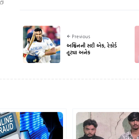
Previous
અશ્વિનની સદી એક, રેકોર્ડ
તૂટ્યા અનેક