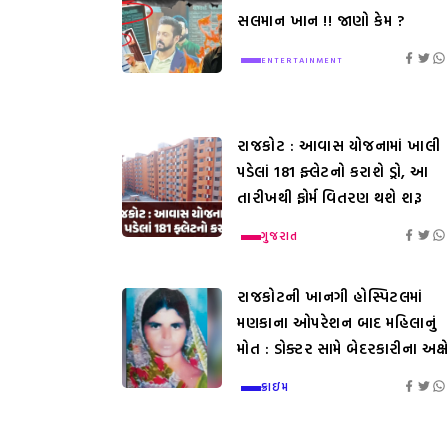
સલમાન ખાન !! જાણો કેમ ?
ENTERTAINMENT
રાજકોટ : આવાસ યોજનામાં ખાલી
પડેલાં 181 ફ્લેટનો કરાશે ડ્રો, આ
તારીખથી ફોર્મ વિતરણ થશે શરૂ
ગુજરાત
રાજકોટની ખાનગી હોસ્પિટલમાં
મણકાના ઓપરેશન બાદ મહિલાનું
મોત : ડોક્ટર સામે બેદરકારીના અક્ષ
ક્રાઇમ