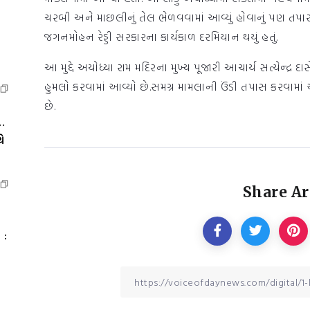
ચરબી અને માછલીનું તેલ ભેળવવામાં આવ્યું હોવાનું પણ તપાસમ
જગનમોહન રેડ્ડી સરકારના કાર્યકાળ દરમિયાન થયું હતું.
આ મુદ્દે અયોધ્યા રામ મદિરના મુખ્ય પૂજારી આચાર્ય સત્યેન્દ્ર દ
હુમલો કરવામાં આવ્યો છે.સમગ્ર મામલાની ઉંડી તપાસ કરવામાં 
છે.
…
ે
Share Ar
 :