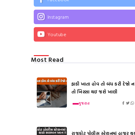
Instagram
Youtube
Most Read
ફાકી ખાતા હોવ તો બંધ કરી દેજો નહ
તો ખિસ્સા થઇ જશે ખાલી
ગુજરાત
રાજકોટ પોલીસ સ્ટેશનમાં હાજર થ