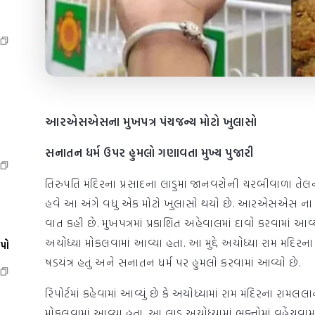
આરએસએસના મુખપત્ર પંચજન્ય મોટો ખુલાસો
સનાતન ધર્મ ઉપર હુમલો ગણાવતા મુખ્ય પુજારી
તિરુપતિ મંદિરના પ્રસાદના લાડુમાં જાનવરોની ચરબીવાળા ત
હવે આ અંગે વધુ એક મોટો ખુલાસો થયો છે. આરએસએસ ના મુખપત્
વાત કહી છે. મુખપત્રમાં પ્રકાશિત અહેવાલમાં દાવો કરવામાં આવ્
અયોધ્યા મોકલવામાં આવ્યા હતા. આ મુદ્દે અયોધ્યા રામ મદિરના મુ
ેપો
ષડયંત્ર હતું અને સનાતન ધર્મ પર હુમલો કરવામાં આવ્યો છે.
રિપોર્ટમાં કહેવામાં આવ્યું છે કે અયોધ્યામાં રામ મંદિરના રામ
મોકલવામાં આવ્યા હતા. આ લાડુ અયોધ્યામાં ભક્તોમાં વહેંચવામાં