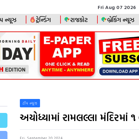
Fri Aug 07 2026
પ ન્યૂઝ
ટ્રેન્ડિંગ
રાજકોટ
બ્રેકિંગ ન્યૂઝ
ટૉપ ન્યૂઝ
અયોધ્યામાં રામલલ્લા મંદિરમાં 
Fri, September 20 2024