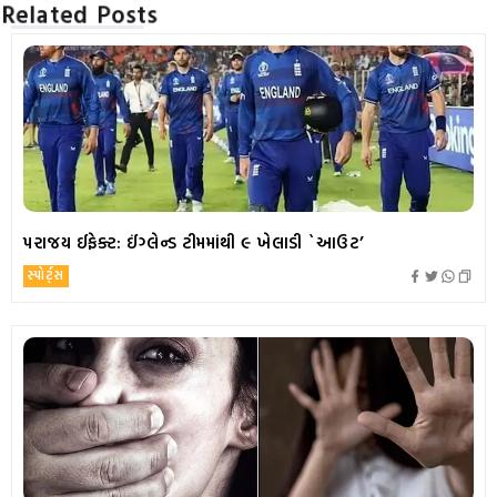
Related Posts
પરાજય ઈફેક્ટ: ઈંગ્લેન્ડ ટીમમાંથી ૯ ખેલાડી `આઉટ’
સ્પોર્ટ્સ