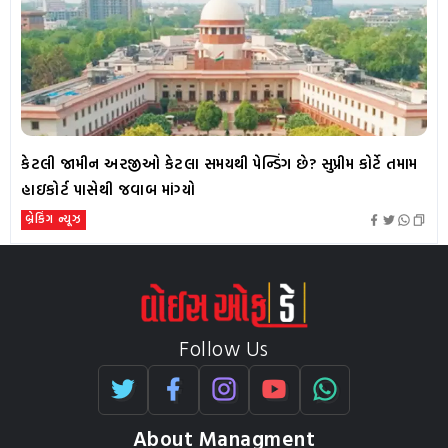
કેટલી જામીન અરજીઓ કેટલા સમયથી પેન્ડિંગ છે? સુપ્રીમ કોર્ટે તમામ
હાઇકોર્ટ પાસેથી જવાબ માંગ્યો
બ્રેકિંગ ન્યૂઝ
Follow Us
About Managment