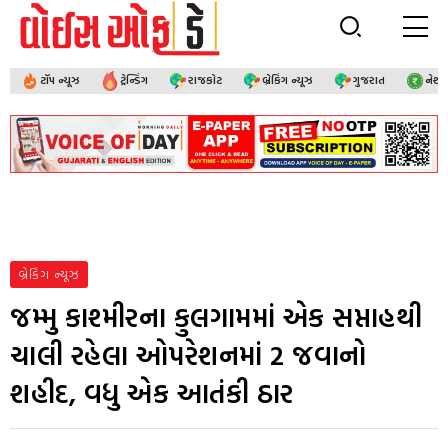
ટૉપ ન્યૂઝ
ટ્રેન્ડિંગ
રાજકોટ
બ્રેકિંગ ન્યૂઝ
ગુજરાત
નેશ
બ્રેકિંગ ન્યૂઝ
જમ્મુ કાશ્મીરના કુલગામમાં એક સપ્તાહથી
ચાલી રહેલા ઓપરેશનમાં 2 જવાનો
શહીદ, વધુ એક આતંકી ઠાર