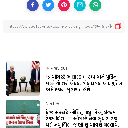
Previous
15 ઓગસ્ટે અલાસ્કામાં ટ્રમ્પ અને પુતિન
વચ્ચે યોજાશે બેઠક, એક દાયકા બાદ પુતિન
અમેરિકાની મુલાકાત લેશે
Next
કેન્દ્ર સરકારે ઓચિંતુ પાછુ ખેંચ્યુ ઈન્કમ
ટેક્સ બિલ : 11 ઓગસ્ટે નવા સુધારા રજુ
થશે નવું બિલ, જાણો શું આવશે બદલાવ,