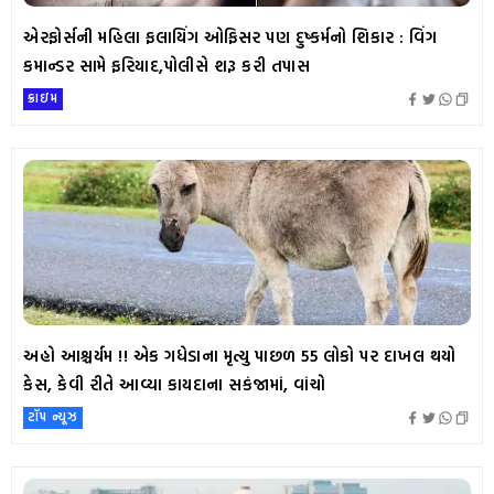
એરફોર્સની મહિલા ફલાયિંગ ઓફિસર પણ દુષ્કર્મનો શિકાર : વિંગ
કમાન્ડર સામે ફરિયાદ,પોલીસે શરૂ કરી તપાસ
ક્રાઇમ
અહો આશ્ચર્યમ !! એક ગધેડાના મૃત્યુ પાછળ 55 લોકો પર દાખલ થયો
કેસ, કેવી રીતે આવ્યા કાયદાના સકંજામાં, વાંચો
ટૉપ ન્યૂઝ