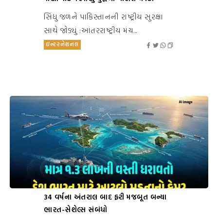
સિંધુ જળને પાકિસ્તાનની રાષ્ટ્રીય સુરક્ષા
સાથે જોડ્યું :આંતરરાષ્ટ્રીય મંચ...
ઇન્ટરનેશનલ
34 વર્ષના અંતરાલ બાદ ફરી મજબૂત બન્યા
ભારત-સેશેલ્સ સંબંધો