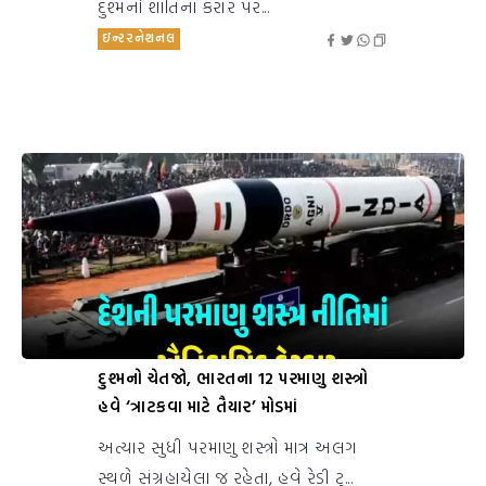
દુશ્મનો શાંતિના કરાર પર...
ઇન્ટરનેશનલ
દુશ્મનો ચેતજો, ભારતના 12 પરમાણુ શસ્ત્રો
હવે ‘ત્રાટકવા માટે તૈયાર’ મોડમાં
અત્યાર સુધી પરમાણુ શસ્ત્રો માત્ર અલગ
સ્થળે સંગ્રહાયેલા જ રહેતા, હવે રેડી ટુ...