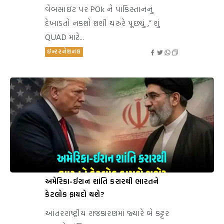
વેબસાઇટ પર POk ને પાકિસ્તાનનું
દેખાડતો નકશો શશી થરુરે પૂછ્યું ,” શું
QUAD માટે...
ઇન્ટરનેશનલ
અમેરિકા-ઈરાન શાંતિ કરારથી ભારતને
કેટલોક ફાયદો થશે?
આંતરરાષ્ટ્રીય રાજકારણમાં જ્યારે બે કટ્ટર