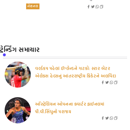
નેશનલ
ટ્રેન્ડિંગ સમાચાર
વર્લ્ડકપ પહેલાં ઈંગ્લેન્ડને ઝટકો: સ્ટાર બેટર
એલેક્સ હેલ્સનું આંતરરાષ્ટ્રીય ક્રિકેટને અલવિદા
ઑસ્ટ્રેલિયન ઓપનના ક્વાર્ટર ફાઈનલમાં
પી.વી.સિંધુનો પરાજય