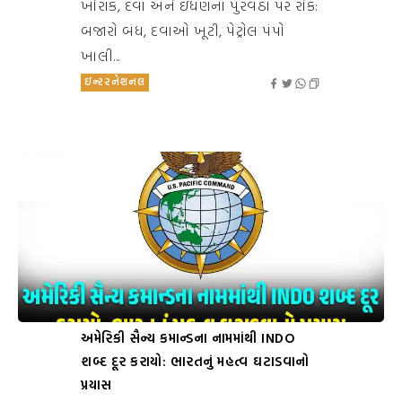
ખોરાક, દવા અને ઇંધણના પુરવઠા પર રોક:
બજારો બંધ, દવાઓ ખૂટી, પેટ્રોલ પંપો
ખાલી...
ઇન્ટરનેશનલ
અમેરિકી સૈન્ય કમાન્ડના નામમાંથી INDO
શબ્દ દૂર કરાયો: ભારતનું મહત્વ ઘટાડવાનો
પ્રયાસ