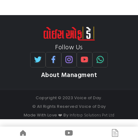
Follow Us
About Managment
Copyright © 2023 Voice of Day.
© All Rights Reserved Voice of Day
Infotop Solutions Pvt Ltd
Made With Love ❤️ By