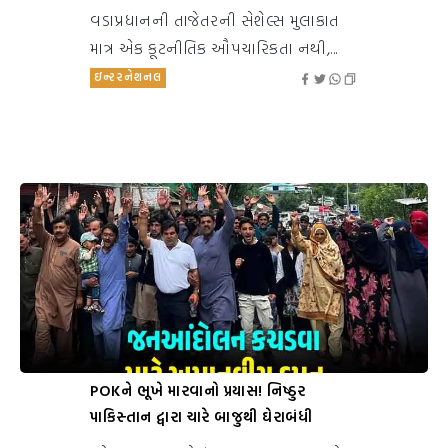
વડાપ્રધાનની તાજેતરની સેશેલ્સ મુલાકાત
માત્ર એક કૂટનીતિક ઔપચારિકતા નથી,...
ઇન્ટરનેશનલ
POKને ભૂખે મારવાનો પ્રયાસ! નિષ્ઠુર
પાકિસ્તાન દ્વારા ચારે બાજુથી ઘેરાબંધી