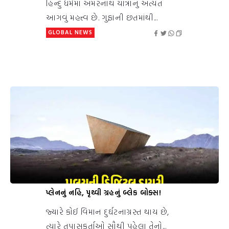
હિન્દુ ધર્મમાં અમરનાથ યાત્રાનું અત્યંત
આગવું મહત્ત્વ છે. ગુફાની છતમાંથી...
GLOBAL NEWS
પ્લેનનું નહિ, પૃથ્વી ગ્રહનું બ્લેક બોક્સ!
જ્યારે કોઈ વિમાન દુર્ઘટનાગ્રસ્ત થાય છે,
ત્યારે તપાસકર્તાઓ સૌથી પહેલા તેનો...