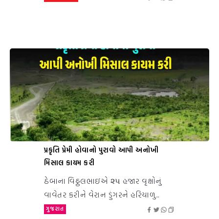
પ્રકૃતિ પ્રેમી હોવાનો પુરાવો આપી અનોખી
મિસાલ કાયમ કરી
ઠેબાના વિઠ્ઠલભાઇએ ૨૫ હજાર વૃક્ષોનું
વાવેતર કરીને વેરાન ડુંગરને હરિયાળુ...
ગુજરાત