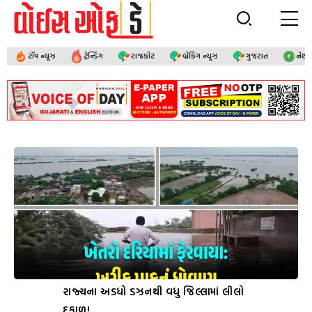
ટૉપ ન્યૂઝ
ટ્રેન્ડિંગ
રાજકોટ
બ્રેકિંગ ન્યૂઝ
ગુજરાત
નેશ
રાજ્યના અડધો ડઝનથી વધુ જિલ્લામાં લીલો
દુકાળ!