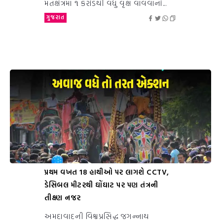
મતક્ષેત્રમાં ૧ કરોડથી વધુ વૃક્ષ વાવવાનો...
ગુજરાત
પ્રથમ વખત 18 હાથીઓ પર લાગશે CCTV,
ડેસિબલ મીટરથી ઘોંઘાટ પર પણ તંત્રની
તીક્ષ્ણ નજર
અમદાવાદની વિશ્વપ્રસિદ્ધ જગન્નાથ