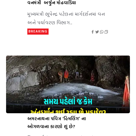
વનમંત્રી અર્જુન મોઢવાડિયા
મુખ્યમંત્રી ભૂપેન્દ્ર પટેલનાં માર્ગદર્શનમાં વન
અને પર્યાવરણ વિભાગ...
BREAKING
અમરનાથના પવિત્ર ‘હિમલિંગ’ ના
ઓગળવાના કારણો શું છે?