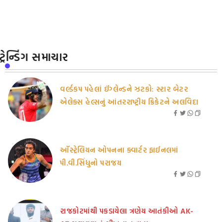
ટ્રેન્ડિંગ સમાચાર
વર્લ્ડકપ પહેલાં ઈંગ્લેન્ડને ઝટકો: સ્ટાર બેટર
એલેક્સ હેલ્સનું આંતરરાષ્ટ્રીય ક્રિકેટને અલવિદા
ઑસ્ટ્રેલિયન ઓપનના ક્વાર્ટર ફાઈનલમાં
પી.વી.સિંધુનો પરાજય
રાજકોટમાંથી પકડાયેલા ત્રણેય આતંકીઓ AK-