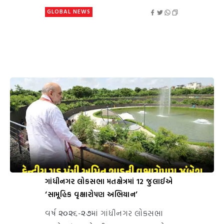
GLOBAL NEWS
ગાંધીનગર લોકસભા મતક્ષેત્રમાં 12 જુલાઈએ
‘સામૂહિક વૃક્ષારોપણ અભિયાન’
વર્ષ ૨૦૨૬-૨૭માં ગાંધીનગર લોકસભા