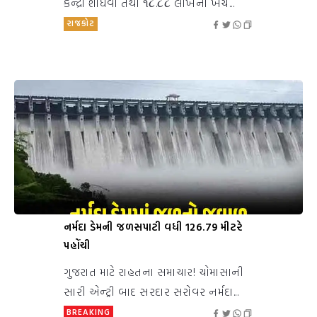
કેન્દ્રો શોધવા તથા ૧૮.૮૮ લાખના ખર્ચે...
રાજકોટ
નર્મદા ડેમની જળસપાટી વધી 126.79 મીટરે
પહોંચી
ગુજરાત માટે રાહતના સમાચાર! ચોમાસાની
સારી એન્ટ્રી બાદ સરદાર સરોવર નર્મદા...
BREAKING