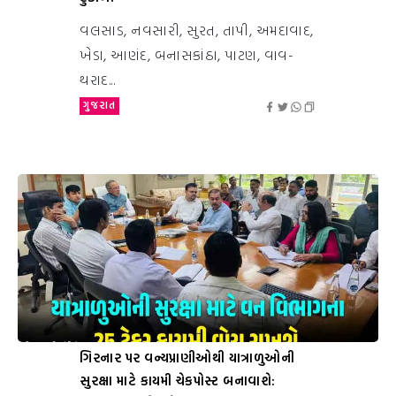
વલસાડ, નવસારી, સુરત, તાપી, અમદાવાદ,
ખેડા, આણંદ, બનાસકાંઠા, પાટણ, વાવ-
થરાદ...
ગુજરાત
ગિરનાર પર વન્યપ્રાણીઓથી યાત્રાળુઓની
સુરક્ષા માટે કાયમી ચેકપોસ્ટ બનાવાશે: