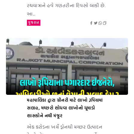
રથયાત્રાને હવે ગણતરીના દિવસો બાકી છે.
આ...
ગુજરાત
મહાપાલિકા દ્વારા ગ્રીનરી માટે લાખો રૂપિયામાં
સલાહ, મચ્છરો શોધવા લાખોનો ધૂમાડો
શાસકોને નથી મંજૂર
એક કરોડના ખર્ચે ડ્રોનથી મચ્છર ઉત્પાદન