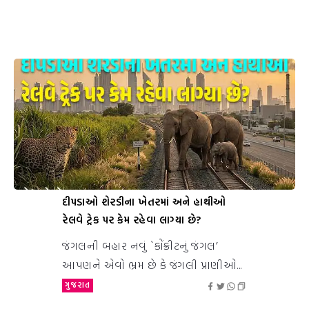
દીપડાઓ શેરડીના ખેતરમાં અને હાથીઓ
રેલવે ટ્રેક પર કેમ રહેવા લાગ્યા છે?
જંગલની બહાર નવું `કોંક્રીટનું જંગલ’
આપણને એવો ભ્રમ છે કે જંગલી પ્રાણીઓ...
ગુજરાત