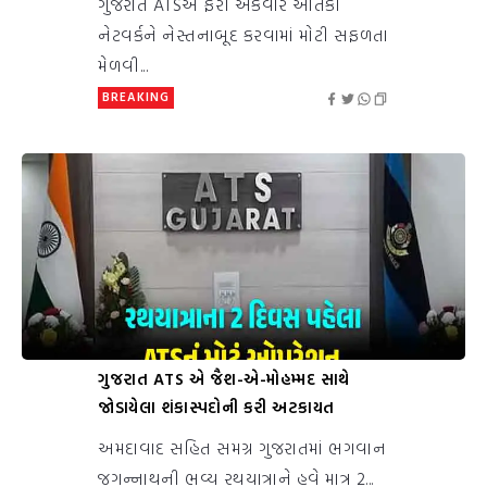
ગુજરાત ATSએ ફરી એકવાર આતંકી
નેટવર્કને નેસ્તનાબૂદ કરવામાં મોટી સફળતા
મેળવી...
BREAKING
ગુજરાત ATS એ જૈશ-એ-મોહમ્મદ સાથે
જોડાયેલા શંકાસ્પદોની કરી અટકાયત
અમદાવાદ સહિત સમગ્ર ગુજરાતમાં ભગવાન
જગન્નાથની ભવ્ય રથયાત્રાને હવે માત્ર 2...