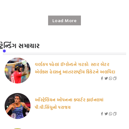
Load More
ટ્રેન્ડિંગ સમાચાર
વર્લ્ડકપ પહેલાં ઈંગ્લેન્ડને ઝટકો: સ્ટાર બેટર
એલેક્સ હેલ્સનું આંતરરાષ્ટ્રીય ક્રિકેટને અલવિદા
ઑસ્ટ્રેલિયન ઓપનના ક્વાર્ટર ફાઈનલમાં
પી.વી.સિંધુનો પરાજય