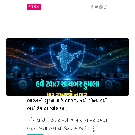
ગુજરાત
ભારતની સુરક્ષા માટે CERT-Inએ લોન્ચ કર્યો
હાઈ-ટેક AI ‘વોર રૂમ’,
ઓનલાઈન છેતરપિંડી અને સાયબર હુમલા
વધતા જતા હોવાથી કેન્દ્ર સરકારે મોટું...