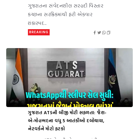
ગુજરાતના સંવેદનશીલ સરહદી વિસ્તાર
કચ્છના સરક્રિકમાંથી ફરી એકવાર
શંકાસ્પદ...
BREAKING
ગુજરાત ATSની બીજી મોટી સફળતા: જૈશ-
એ-મોહમ્મદના વધુ 5 આતંકીઓ દબોચાયા,
નેટવર્કને મોટો ફટકો