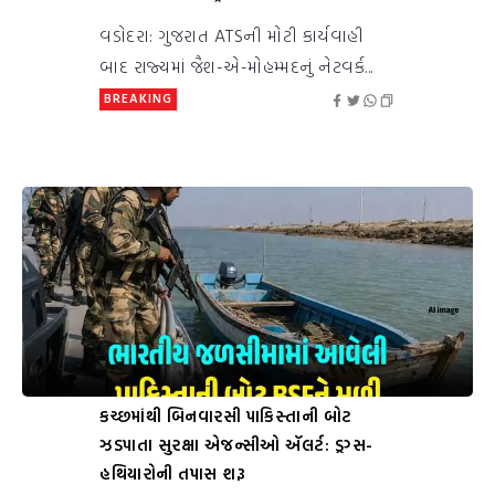
વડોદરા: ગુજરાત ATSની મોટી કાર્યવાહી
બાદ રાજ્યમાં જૈશ-એ-મોહમ્મદનું નેટવર્ક...
BREAKING
કચ્છમાંથી બિનવારસી પાકિસ્તાની બોટ
ઝડપાતા સુરક્ષા એજન્સીઓ ઍલર્ટ: ડ્રગ્સ-
હથિયારોની તપાસ શરૂ