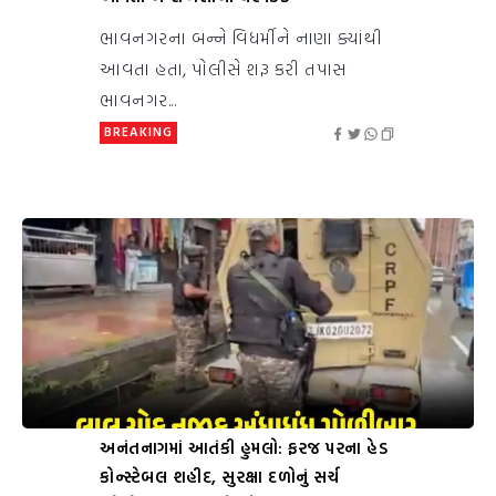
ભાવનગરના બન્ને વિધર્મીને નાણા ક્યાંથી
આવતા હતા, પોલીસે શરૂ કરી તપાસ
ભાવનગર...
BREAKING
અનંતનાગમાં આતંકી હુમલો: ફરજ પરના હેડ
કોન્સ્ટેબલ શહીદ, સુરક્ષા દળોનું સર્ચ