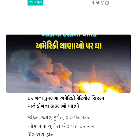
ટેક ન્યૂઝ
ઈરાનના હુમલામાં અમેરિકી પેટ્રિયોટ સિસ્ટમ
અને ડ્રોનના કાફલાનો ખાત્મો
જોર્ડન, કતાર, કુવૈત, બહેરીન અને
ઓમાનના યુએસ બેઝ પર ઈરાનના
મિસાઇલ-ડ્રોન...