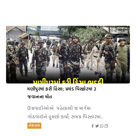
મણીપુરમાં ફરી હિંસા; પ્રચંડ વિસ્ફોટમાં 2
જવાનના મોત
ઉગ્રવાદીઓએ પહેલાથી જ માર્ગમાં
ગોઠવાઈને હુમલો કર્યો; સમગ્ર વિસ્તારમાં...
નેશનલ