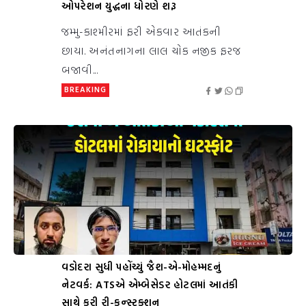
ઓપરેશન યુદ્ધના ધોરણે શરૂ
જમ્મુ-કાશ્મીરમાં ફરી એકવાર આતંકની
છાયા. અનંતનાગના લાલ ચોક નજીક ફરજ
બજાવી...
BREAKING
વડોદરા સુધી પહોંચ્યું જૈશ-એ-મોહમ્મદનું
નેટવર્ક: ATSએ એમ્બેસેડર હોટલમાં આતંકી
સાથે કરી રી-કન્સ્ટ્રક્શન