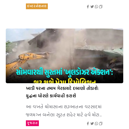
ઇન્ટરનેશનલ
ખાડી પરના તમામ ગેરકાયદે દબાણો તોડાશે:
યુદ્ધના ધોરણે કાર્યવાહી કરાશે
આ વખતે ચોમાસાના શરૂઆતના વરસાદમાં
જળમગ્ન બનેલા સુરત શહેર માટે હવે મોટા...
ગુજરાત