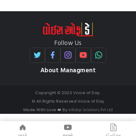
Follow Us
About Managment
Copyright © 2023 Voice of Day.
© All Rights Reserved Voice of Day
Infotop Solutions Pvt Ltd
Made With Love ❤️ By
વાંચો
જુઓ
ઈ-પેપર