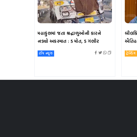
મહાકુંભમાં જતા શ્રદ્ધાળુઓની કારને
બીલકિસ
નડ્યો અકસ્માત : 5 મોત, 5 ગંભીર
ઐતિહા
ટૉપ ન્યૂઝ
ટ્રેન્ડિંગ