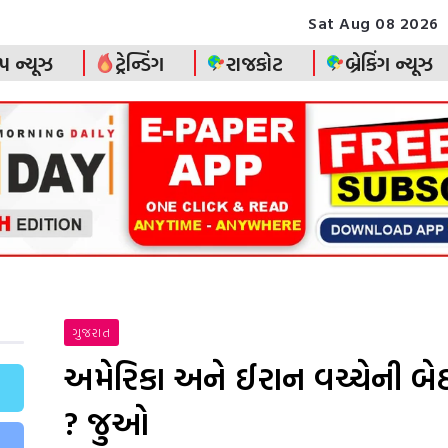
Sat Aug 08 2026
પ ન્યૂઝ
ટ્રેન્ડિંગ
રાજકોટ
બ્રેકિંગ ન્યૂઝ
ગુજરાત
અમેરિકા અને ઈરાન વચ્ચેની બેઠકમ
? જુઓ