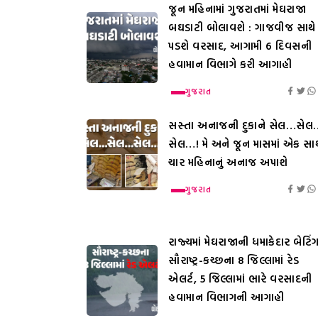
જૂન મહિનામાં ગુજરાતમાં મેઘરાજા
બઘડાટી બોલાવશે : ગાજવીજ સાથે
પડશે વરસાદ, આગામી 6 દિવસની
હવામાન વિભાગે કરી આગાહી
ગુજરાત
સસ્તા અનાજની દુકાને સેલ…સેલ
સેલ…! મે અને જૂન માસમાં એક સાથ
ચાર મહિનાનું અનાજ અપાશે
ગુજરાત
રાજ્યમાં મેઘરાજાની ધમાકેદાર બેટિંગ
સૌરાષ્ટ્ર-કચ્છના 8 જિલ્લામાં રેડ
એલર્ટ, 5 જિલ્લામાં ભારે વરસાદની
હવામાન વિભાગની આગાહી