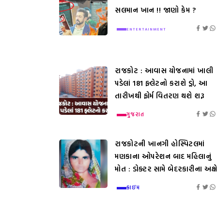
સલમાન ખાન !! જાણો કેમ ?
ENTERTAINMENT
રાજકોટ : આવાસ યોજનામાં ખાલી
પડેલાં 181 ફ્લેટનો કરાશે ડ્રો, આ
તારીખથી ફોર્મ વિતરણ થશે શરૂ
ગુજરાત
રાજકોટની ખાનગી હોસ્પિટલમાં
મણકાના ઓપરેશન બાદ મહિલાનું
મોત : ડોક્ટર સામે બેદરકારીના અક્ષ
ક્રાઇમ