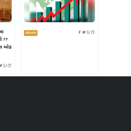
ાં
નેશનલ
ે ??
ોઈસ ઓફ