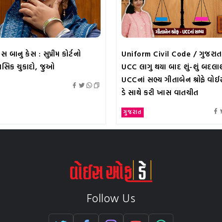
 બાનુ કેસ : સુપ્રીમ કોર્ટનો
Uniform Civil Code / ગુજરાતમ
સિક ચુકાદો, જુઓ
UCC લાગુ થયા બાદ શું-શું બદલાશ
UCCનાં સભ્ય ગીતાબેન શ્રોફે વ
ડે સાથે કરી ખાસ વાતચીત
ગુજરાત
Follow Us