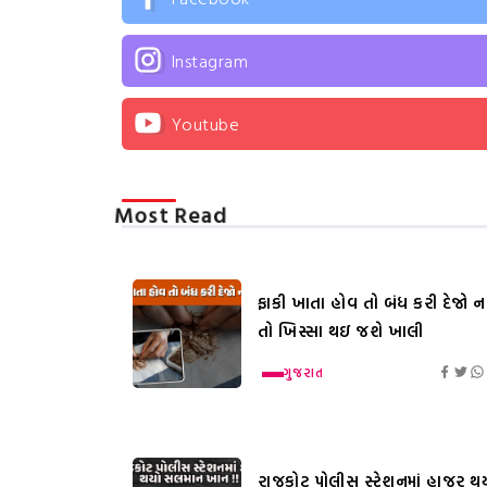
Instagram
Youtube
Most Read
ફાકી ખાતા હોવ તો બંધ કરી દેજો નહ
તો ખિસ્સા થઇ જશે ખાલી
ગુજરાત
રાજકોટ પોલીસ સ્ટેશનમાં હાજર થ