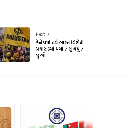
Next
કેનેડામાં હવે ભારત વિરોધી
પ્રચાર ક્યાં થયો ? શું થયું ?
જુઓ