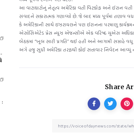
આ વાટાઘાટોનું નેતૃત્વ અમેરિકા વતી વિટકોફ અને ઈરાન વત
સંવાદને સકારાત્મક ગણાવ્યો છે. જે બાદ મધ્ય પૂર્વમાં તણા
કે અમેરિકાની સાથે ઇઝરાયલને પણ ઈરાનના પરમાણુ કાર્યક્રમ
એસોસિએટેડ પ્રેસ ન્યૂઝ એજન્સીએ એક વરિષ્ઠ યુએસ અધિકારીને ટ
બેઠકમાં “ખૂબ સારી પ્રગતિ” થઈ હતી અને આગામી સપ્તાહે વધુ
અંગે હજુ સુધી અમેરિકા તરફથી કોઈ સત્તાવાર નિવેદન આવ્યું 
…
ે
Share Ar
 :