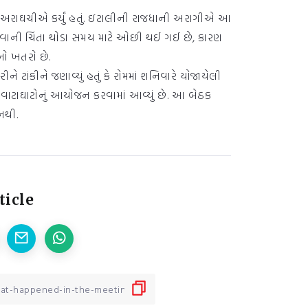
ી અરાઘચીએ કર્યું હતું. ઇટાલીની રાજધાની અરાગીએ આ
વ વધવાની ચિંતા થોડા સમય માટે ઓછી થઈ ગઈ છે, કારણ
નો ખતરો છે.
ાંકીને જણાવ્યું હતું કે રોમમાં શનિવારે યોજાયેલી
 વાટાઘાટોનું આયોજન કરવામાં આવ્યું છે. આ બેઠક
નથી.
ticle