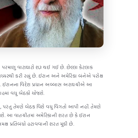
પરમાણુ વાટાઘાટો શરૂ થઈ ગઈ છે. છેલ્લા કેટલાક
્થી કરી રહ્યું છે. ઈરાન અને અમેરિકા બંનેએ પરોક્ષ
ી છે. ઈરાનના વિદેશ પ્રધાન અબ્બાસ અરાઘચીએ આ
ાહમાં વધુ બેઠકો યોજશે.
 પરંતુ તેમણે બેઠક વિશે વધુ વિગતો આપી નહીં. તેમણે
જાશે. આ વાતચીતમાં અમેરિકાની શરત છે કે ઈરાન
સમક્ષ પ્રતિબંધો હટાવવાની શરત મૂકી છે.