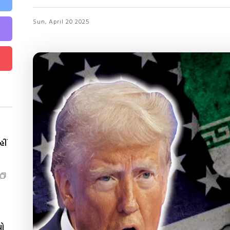
Sun, April 20 2025
ીં
યો