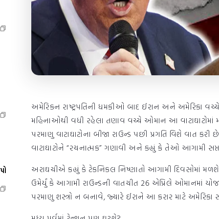
અમેરિકન રાષ્ટ્રપતિની ધમકીઓ બાદ ઈરાન અને અમેરિકા વચ્ચે 
મહિનાઓથી વધી રહેલા તણાવ વચ્ચે ઓમાન આ વાટાઘાટોમાં મધ્યસ
પરમાણુ વાટાઘાટોના બીજા રાઉન્ડ પછી પ્રગતિ વિશે વાત કર
વાટાઘાટોને “રચનાત્મક” ગણાવી અને કહ્યું કે તેઓ આગામી સપ્ત
અરાઘચીએ કહ્યું કે ટેકનિકલ નિષ્ણાતો આગામી દિવસોમાં મળશે,
ેપો
ઉમેર્યું કે આગામી રાઉન્ડની વાતચીત 26 એપ્રિલે ઓમાનમાં યો
પરમાણુ શસ્ત્રો ન બનાવે, જ્યારે ઈરાને આ કરાર માટે અમેરિકા 
મધ્ય પૂર્વમાં ટેન્શન પણ ઘટશે?