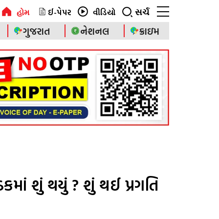
ઈ-પેપર
સર્ચ
હોમ
વીડિયો
ગુજરાત
નેશનલ
ક્રાઇમ
ાં શું થયું ? શું થઈ પ્રગતિ