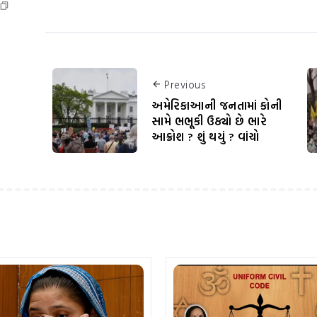
Previous
અમેરિકાઆની જનતામાં કોની
સામે ભભૂકી ઉઠ્યો છે ભારે
આક્રોશ ? શું થયું ? વાંચો