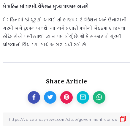
મે મહિનામાં ગરમી-વેકેશન મુખ્ય પડકાર બનશે
મે મહિનામાં જો ચૂંટણી આવશે તો ભાજપ માટે વેકેશન અને ઉનાળાની
ગરમી બંને દુશ્મન બનશે. આ અંગે પ્રભારી મંત્રીની બેઠકમાં ભાજપના
હોદ્દેદારોએ ગંભીરતાથી ધ્યાન પણ દોર્યું છે. જો કે સરકાર તો ચૂંટણી
યોજવાની વિચારણા સાથે આગળ વધી રહી છે.
Share Article