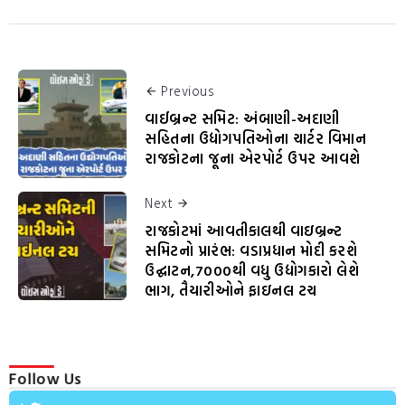
Previous
વાઈબ્રન્ટ સમિટ: અંબાણી-અદાણી
સહિતના ઉદ્યોગપતિઓના ચાર્ટર વિમાન
રાજકોટના જૂના એરપોર્ટ ઉપર આવશે
Next
રાજકોટમાં આવતીકાલથી વાઇબ્રન્ટ
સમિટનો પ્રારંભ: વડાપ્રધાન મોદી કરશે
ઉદ્ઘાટન,7000થી વધુ ઉદ્યોગકારો લેશે
ભાગ, તૈયારીઓને ફાઇનલ ટચ
Follow Us