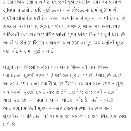
સરકારે વિચારણા હાથ ધરી છે. જેની પૂર્વ તૈયારીના ભાગરૂપે પાયાની
સુવિધાના કામો તાકીદે પૂર્ણ કરવા અને પ્રોજેક્ટના કામોનું 31 માર્ચ
સુધીમાં લોકાર્પણ કરી દેવા મહાનગરપાલિકાને સૂચના આપી દેવાઈ છે.
રાજ્યની અમદાવાદ, સુરત, વડોદરા, રાજકોટ, જામનગર, ભાવનગર
સહિતની 15 મહાનગરપાલિકાઓની મુદત એક મહિનામાં પૂર્ણ થાય છે.
આવી જ રીતે 31 જિલ્લા પંચાયતો અને 250 તાલુકા પંચાયતોની મુદત
પણ એક માસમાં પૂર્ણ થાય છે.
વધુમાં નવો જિલ્લો બનેલા વાવ થરાદ જિલ્લાની નવી જિલ્લા
પંચાયતની ચૂંટણી કરવા માટે જાહેરનામું બહાર પાડી દેવાયું છે. ત્યારે
આ તમામ 15 મહાનગરપાલિકા, 32 જિલ્લા પંચાયત અને 250 તાલુકા
પંચાયતની ચૂંટણી ક્યારે યોજાશે તેને લઈને જાત જાતની અટકળો
ચાલી રહી છે. આ બધાની વચ્ચે `વોઇસ ઓફ ડે’ પાસે આવેલી
આધારભૂત માહિતી મુજબ સરકારે રાજ્યમાં સ્થાનિક સ્વરાજની
ચૂંટણીઓ મે મહિનાના પહેલા કે બીજા સપ્તાહમાં યોજવા વિચારણા હાથ
ધરી છે.