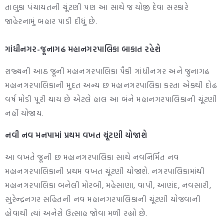
તાલુકા પંચાયતની ચૂંટણી પણ આ સાથે જ યોજી દેવા સરકારે
જાહેરનામું બહાર પાડી દીધું છે.
ગાંધીનગર-જૂનાગઢ મહાનગરપાલિકા બાકાત રહેશે
રાજ્યની આઠ જૂની મહાનગરપાલિકા પૈકી ગાંધીનગર અને જુનાગઢ
મહાનગરપાલિકાની મુદત અન્ય છ મહાનગરપાલિકા કરતા એકથી દોઢ
વર્ષ મોડી પૂરી થાય છે એટલે હાલ આ બંને મહાનગરપાલિકાની ચૂંટણી
નહીં યોજાય.
નવી નવ મનપામાં પ્રથમ વખત ચૂંટણી યોજાશે
આ વખતે જૂની છ મહાનગરપાલિકા સાથે નવનિર્મિત નવ
મહાનગરપાલિકાની પ્રથમ વખત ચૂંટણી યોજાશે. નગરપાલિકામાંથી
મહાનગરપાલિકા બનેલી મોરબી, મહેસાણા, વાપી, આણંદ, નવસારી,
સુરેન્દ્રનગર સહિતની નવ મહાનગરપાલિકાની ચૂંટણી યોજવાની
હોવાથી ત્યાં અનેરો ઉત્સાહ જોવા મળી રહ્યો છે.