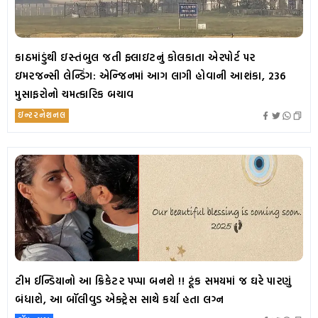
કાઠમાંડુંથી ઇસ્તંબુલ જતી ફ્લાઇટનું કોલકાતા એરપોર્ટ પર
ઇમરજન્સી લેન્ડિંગ: એન્જિનમાં આગ લાગી હોવાની આશંકા, 236
મુસાફરોનો ચમત્કારિક બચાવ
ઇન્ટરનેશનલ
ટીમ ઈન્ડિયાનો આ ક્રિકેટર પપ્પા બનશે !! ટૂંક સમયમાં જ ઘરે પારણું
બંધાશે, આ બૉલીવુડ એક્ટ્રેસ સાથે કર્યા હતા લગ્ન