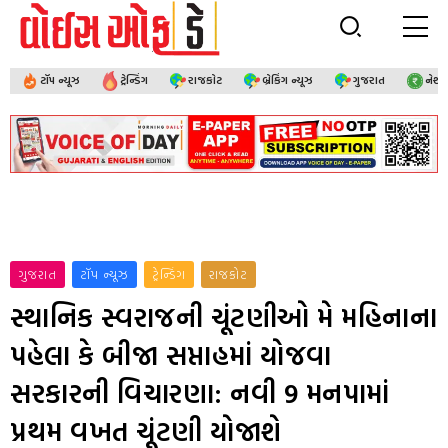
ટૉપ ન્યૂઝ
ટ્રેન્ડિંગ
રાજકોટ
બ્રેકિંગ ન્યૂઝ
ગુજરાત
નેશ
ગુજરાત
ટૉપ ન્યૂઝ
ટ્રેન્ડિંગ
રાજકોટ
સ્થાનિક સ્વરાજની ચૂંટણીઓ મે મહિનાના
પહેલા કે બીજા સપ્તાહમાં યોજવા
સરકારની વિચારણા: નવી 9 મનપામાં
પ્રથમ વખત ચૂંટણી યોજાશે