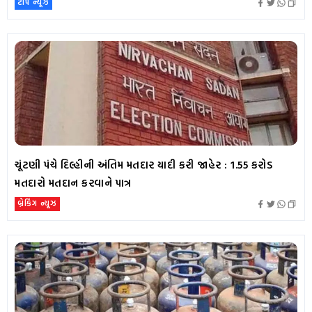
ટૉપ ન્યૂઝ
ચૂંટણી પંચે દિલ્હીની અંતિમ મતદાર યાદી કરી જાહેર : 1.55 કરોડ
મતદારો મતદાન કરવાને પાત્ર
બ્રેકિંગ ન્યૂઝ