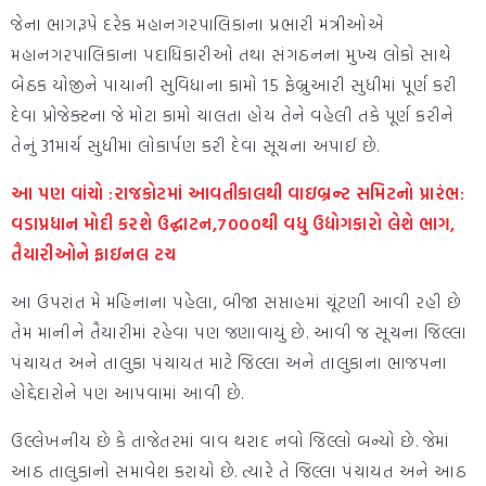
જેના ભાગરૂપે દરેક મહાનગરપાલિકાના પ્રભારી મંત્રીઓએ
મહાનગરપાલિકાના પદાધિકારીઓ તથા સંગઠનના મુખ્ય લોકો સાથે
બેઠક યોજીને પાયાની સુવિધાના કામો 15 ફેબ્રુઆરી સુધીમાં પૂર્ણ કરી
દેવા પ્રોજેક્ટના જે મોટા કામો ચાલતા હોય તેને વહેલી તકે પૂર્ણ કરીને
તેનું 31માર્ચ સુધીમાં લોકાર્પણ કરી દેવા સૂચના અપાઈ છે.
આ પણ વાંચો :રાજકોટમાં આવતીકાલથી વાઇબ્રન્ટ સમિટનો પ્રારંભ:
વડાપ્રધાન મોદી કરશે ઉદ્ઘાટન,7000થી વધુ ઉદ્યોગકારો લેશે ભાગ,
તૈયારીઓને ફાઇનલ ટચ
આ ઉપરાંત મે મહિનાના પહેલા, બીજા સપ્તાહમાં ચૂંટણી આવી રહી છે
તેમ માનીને તૈયારીમાં રહેવા પણ જણાવાયું છે. આવી જ સૂચના જિલ્લા
પંચાયત અને તાલુકા પંચાયત માટે જિલ્લા અને તાલુકાના ભાજપના
હોદ્દેદારોને પણ આપવામાં આવી છે.
ઉલ્લેખનીય છે કે તાજેતરમાં વાવ થરાદ નવો જિલ્લો બન્યો છે. જેમાં
આઠ તાલુકાનો સમાવેશ કરાયો છે. ત્યારે તે જિલ્લા પંચાયત અને આઠ