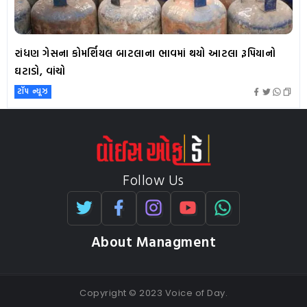
રાંધણ ગેસના કોમર્શિયલ બાટલાના ભાવમાં થયો આટલા રૂપિયાનો
ઘટાડો, વાંચો
ટૉપ ન્યૂઝ
Follow Us
About Managment
Copyright © 2023 Voice of Day.