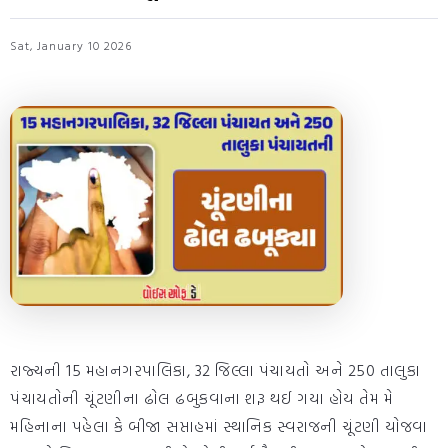
Sat, January 10 2026
રાજ્યની 15 મહાનગરપાલિકા, 32 જિલ્લા પંચાયતો અને 250 તાલુકા
પંચાયતોની ચૂંટણીના ઢોલ ઢબુકવાના શરૂ થઈ ગયા હોય તેમ મે
મહિનાના પહેલા કે બીજા સપ્તાહમાં સ્થાનિક સ્વરાજની ચૂંટણી યોજવા