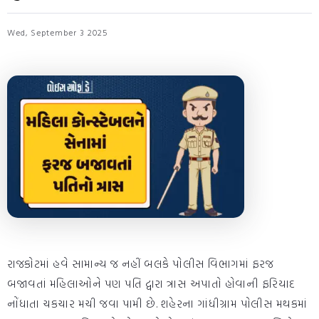
Wed, September 3 2025
રાજકોટમાં હવે સામાન્ય જ નહીં બલકે પોલીસ વિભાગમાં ફરજ
બજાવતાં મહિલાઓને પણ પતિ દ્વારા ત્રાસ અપાતો હોવાની ફરિયાદ
નોંધાતા ચકચાર મચી જવા પામી છે. શહેરના ગાંધીગ્રામ પોલીસ મથકમાં