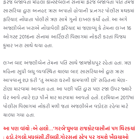
ફરજ બજાવતા મહિલા કોન્સ્ટેબલને સેનામાં ફરજ બજાવતા પતિ તેમજ
સાસરિયા દ્વારા અનહદ ત્રાસ અપાતો હોવાની પ્ર.નગર પોલીસ મથકમાં
ફરિયાદ નોંધાતા પોલીસે ત્રણ સામે ગુનો દાખલ કર્યો હતો. આ અંગે
અંજલીબેન ખરાએ નોંધાવેલી ફરિયાદ માં જણાવ્યું કે તેમના લગ્ન 16
ઓગસ્ટ 2016ના સેનામાં આર્ટિલરી વિભાગમાં નોકરી કરતાં વિજય
કુમાર ખરા સાથે થયા હતા.
લગ્ન બાદ અંજલીબેન તેમના પતિ સાથે જામજોધપુર રહેતા હતા. ત્રણ
મહિના સુધી બધુ વ્યવસ્થિત ચાલ્યા બાદ સાસરિયાઓ દ્વારા ત્રાસ
આપવાનું શરૂ કરી “તું અમારા ઘરની કામવાળી છો’ સહિતના મેણા-
ટોણા મારવામાં આવતા હતા. આ પછી પતિ દ્વારા પણ રજા ઉપર જ્યારે
ઘેર આવે ત્યારે દારૂ પીને માર મારવામાં આવતો હતો. દરમિયાન 2017માં
પોલીસ વિભાગમાં નોકરી મળી જતાં અંજલીબેન વડોદરા રહેવા માટે
ચાલ્યા ગયા હતા.
આ પણ વાંચો :એ હાલો…’ગરબે’ઘુમવા રાજકોટવાસીનાં પગ થિરકયાં
: હુડો,રંગલો,મધુબંસી,ટીંબલી,ગોરસનાં સ્ટેપ પર ઝૂમશે ખૈલયાઓ