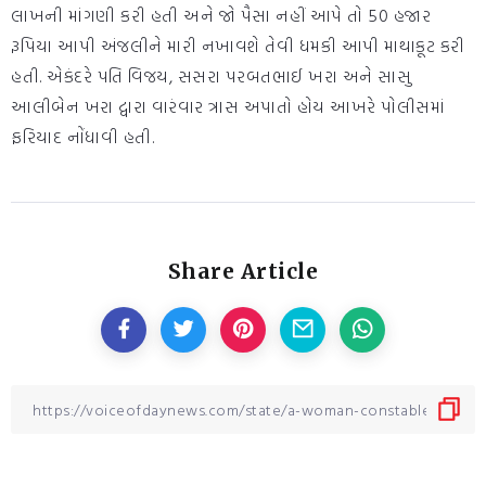
લાખની માંગણી કરી હતી અને જો પૈસા નહીં આપે તો 50 હજાર
રૂપિયા આપી અંજલીને મારી નખાવશે તેવી ધમકી આપી માથાકૂટ કરી
હતી. એકંદરે પતિ વિજય, સસરા પરબતભાઈ ખરા અને સાસુ
આલીબેન ખરા દ્વારા વારંવાર ત્રાસ અપાતો હોય આખરે પોલીસમાં
ફરિયાદ નોંધાવી હતી.
Share Article