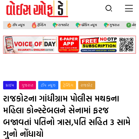
ટૉપ ન્યૂઝ
ટ્રેન્ડિંગ
રાજકોટ
બ્રેકિંગ ન્યૂઝ
ગુજરાત
નેશ
ક્રાઇમ
ગુજરાત
ટૉપ ન્યૂઝ
ટ્રેન્ડિંગ
રાજકોટ
રાજકોટના ગાંધીગ્રામ પોલીસ મથકના
મહિલા કોન્સ્ટેબલને સેનામાં ફરજ
બજાવતાં પતિનો ત્રાસ,પતિ સહિત 3 સામે
ગુનો નોંધાયો