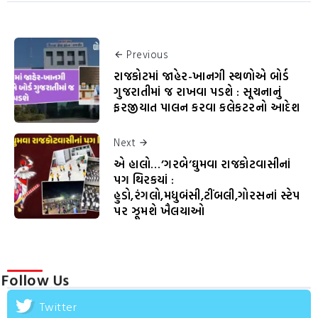
Previous
રાજકોટમાં જાહેર-ખાનગી સ્થળોએ બોર્ડ
ગુજરાતીમાં જ રાખવા પડશે : સૂચનાનું
ફરજીયાત પાલન કરવા કલેકટરનો આદેશ
Next
એ હાલો…’ગરબે’ઘુમવા રાજકોટવાસીનાં
પગ થિરકયાં :
હુડો,રંગલો,મધુબંસી,ટીંબલી,ગોરસનાં સ્ટેપ
પર ઝૂમશે ખૈલયાઓ
Follow Us
Twitter