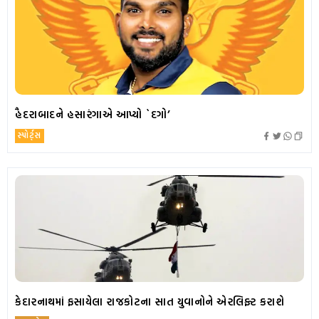
હૈદરાબાદને હસારંગાએ આપ્યો `દગો’
સ્પોર્ટ્સ
કેદારનાથમાં ફસાયેલા રાજકોટના સાત યુવાનોને એરલિફ્ટ કરાશે