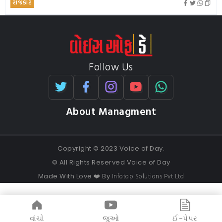
રાજકોટ
Follow Us
About Managment
Copyright © 2023 Voice of Day.
© All Rights Reserved Voice of Day
Infotop Solutions Pvt Ltd
Made With Love ❤️ By
વાંચો
જુઓ
ઈ-પેપર