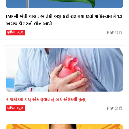
IMFની ખંધી ચાલ : આતંકી અડ્ડા ફરી શરૂ થયા છતાં પાકિસ્તાનને 1.2
અબજ ડોલરની લોન આપી
બ્રેકિંગ ન્યૂઝ
રાજકોટમાં વધુ એક યુવાનનું હાર્ટ એટેકથી મૃત્યુ
બ્રેકિંગ ન્યૂઝ