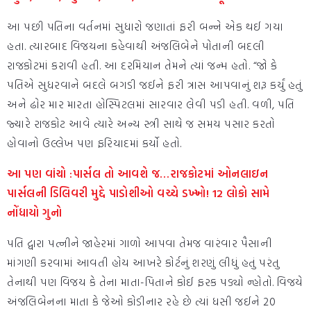
આ પછી પતિના વર્તનમાં સુધારો જણાતાં ફરી બન્ને એક થઈ ગયા
હતા. ત્યારબાદ વિજયના કહેવાથી અંજલિબેને પોતાની બદલી
રાજકોટમાં કરાવી હતી. આ દરમિયાન તેમને ત્યાં જન્મ હતો. “જો કે
પતિએ સુધરવાને બદલે બગડી જઈને ફરી ત્રાસ આપવાનું શરૂ કર્યું હતું
અને ઢોર માર મારતા હોસ્પિટલમાં સારવાર લેવી પડી હતી. વળી, પતિ
જ્યારે રાજકોટ આવે ત્યારે અન્ય સ્ત્રી સાથે જ સમય પસાર કરતો
હોવાનો ઉલ્લેખ પણ ફરિયાદમાં કર્યો હતો.
આ પણ વાંચો :પાર્સલ તો આવશે જ…રાજકોટમાં ઓનલાઇન
પાર્સલની ડિલિવરી મુદ્દે પાડોશીઓ વચ્ચે ડખ્ખો! 12 લોકો સામે
નોંધાયો ગુનો
પતિ દ્વારા પત્નીને જાહેરમાં ગાળો આપવા તેમજ વારંવાર પૈસાની
માંગણી કરવામાં આવતી હોય આખરે કોર્ટનું શરણું લીધું હતું પરંતુ
તેનાથી પણ વિજય કે તેના માતા-પિતાને કોઈ ફરક પડ્યો ન્હોતો. વિજયે
અંજલિબેનના માતા કે જેઓ કોડીનાર રહે છે ત્યાં ધસી જઈને 20