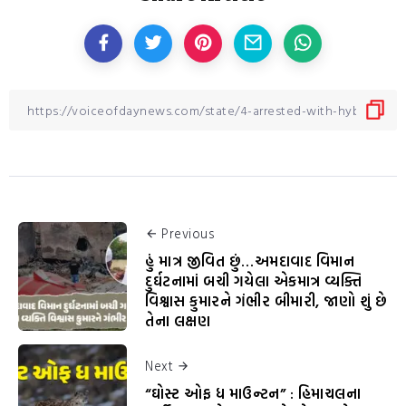
Previous
હું માત્ર જીવિત છું…અમદાવાદ વિમાન
દુર્ઘટનામાં બચી ગયેલા એકમાત્ર વ્યક્તિ
વિશ્વાસ કુમારને ગંભીર બીમારી, જાણો શું છે
તેના લક્ષણ
Next
“ઘોસ્ટ ઓફ ધ માઉન્ટન” : હિમાચલના