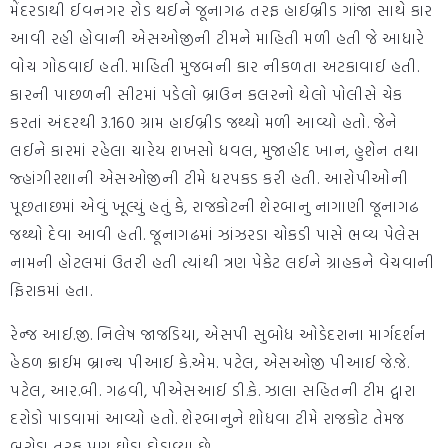
મેંદરડાથી ઈવનગર રોડ થઈને જૂનાગઢ તરફ હાઈબ્રીડ ગાંજા સાથે કાર
આવી રહી હોવાની એસઓજીની ટીમને માહિતી મળી હતી જે આધારે
વોચ ગોઠવાઈ હતી. માહિતી મુજબની કાર નીકળતા અટકાવાઈ હતી.
કારની પાછળની સીટમાં પડેલો બ્રાઉન કલરનો થેલો પોલીસે ચેક
કરતાં અંદરથી 3.160 ગ્રામ હાઈબ્રીડ જથ્થો મળી આવ્યો હતો. જેને
લઈને કારમાં રહેલા ચારેય શખસો ધવલ, મુજાહીદ ખાન, હુશેન તથા
જ્હાંગીરશાની એસઓજીની ટીમે ધરપકડ કરી હતી. આરોપીઓની
પૂછતાછમાં એવું ખૂલ્યું હતું કે, રાજકોટની શેરબાનુ નાગાણી જૂનાગઢ
જથ્થો દેવા આવી હતી. જૂનાગઢમાં ઝાંઝરડા ચોકડી પાસે ભવ્ય પેલેસ
નામની હોટલમાં ઉતરી હતી ત્યાંથી ત્રણ પેકેટ લઈને ગ્રાહકને વેચવાની
ફિરાકમાં હતા.
રેન્જ આઈ.જી. નિલેષ જાજડિયા, એસપી સુબોધ ઓડેદરાના માર્ગદર્શન
હેઠળ ક્રાઈમ બ્રાન્ચ પીઆઈ કે.એમ. પટેલ, એસઓજી પીઆઈ જે.જે.
પટેલ, આર.બી. ગઢવી, પીએસઆઈ ડી.કે. ઝાલા સહિતની ટીમ દ્વારા
દરોડો પાડવામાં આવ્યો હતો. શેરબાનુને શોધવા ટીમે રાજકોટ તેમજ
બરોડા તરફ પણ ઘોડા દોડાવ્યા છે.