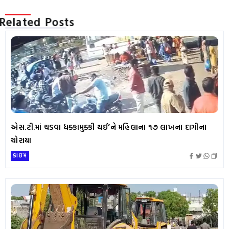
Related Posts
એસ.ટી.માં ચડવા ધક્કામુક્કી થઈ’ને મહિલાના ૧૭ લાખના દાગીના
ચોરાયા
ક્રાઇમ