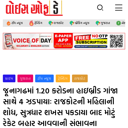
ટૉપ ન્યૂઝ
ટ્રેન્ડિંગ
રાજકોટ
બ્રેકિંગ ન્યૂઝ
ગુજરાત
નેશ
ક્રાઇમ
ગુજરાત
ટૉપ ન્યૂઝ
ટ્રેન્ડિંગ
રાજકોટ
જૂનાગઢમાં 1.20 કરોડના હાઇબ્રીડ ગાંજા
સાથે 4 ઝડપાયાઃ રાજકોટની મહિલાની
શોધ, સુત્રધાર શખસ પકડાયા બાદ મોટું
રેકેટ બહાર આવવાની સંભાવના