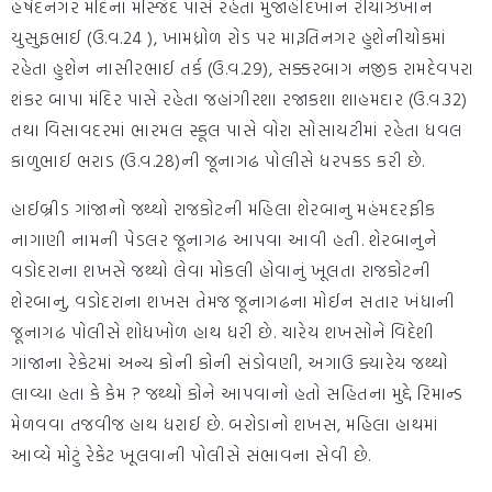
હર્ષદનગર મદિના મસ્જિદ પાસે રહેતા મુજાહીદખાન રીયાઝખાન
યુસુફભાઈ (ઉ.વ.24 ), ખામધ્રોળ રોડ પર મારૂતિનગર હુશેનીચોકમાં
રહેતા હુશેન નાસીરભાઈ તર્ક (ઉ.વ.29), સક્કરબાગ નજીક રામદેવપરા
શંકર બાપા મંદિર પાસે રહેતા જહાંગીરશા રજાકશા શાહમદાર (ઉ.વ.32)
તથા વિસાવદરમાં ભારમલ સ્કૂલ પાસે વોરા સોસાયટીમાં રહેતા ધવલ
કાળુભાઈ ભરાડ (ઉ.વ.28)ની જૂનાગઢ પોલીસે ધરપકડ કરી છે.
હાઈબ્રીડ ગાંજાનો જથ્થો રાજકોટની મહિલા શેરબાનુ મહંમદરફીક
નાગાણી નામની પેડલર જૂનાગઢ આપવા આવી હતી. શેરબાનુને
વડોદરાના શખસે જથ્થો લેવા મોકલી હોવાનું ખૂલતા રાજકોટની
શેરબાનુ, વડોદરાના શખસ તેમજ જૂનાગઢના મોઈન સતાર ખંધાની
જૂનાગઢ પોલીસે શોધખોળ હાથ ધરી છે. ચારેય શખસોને વિદેશી
ગાંજાના રેકેટમાં અન્ય કોની કોની સંડોવણી, અગાઉ ક્યારેય જથ્થો
લાવ્યા હતા કે કેમ ? જથ્થો કોને આપવાનો હતો સહિતના મુદ્દે રિમાન્ડ
મેળવવા તજવીજ હાથ ધરાઈ છે. બરોડાનો શખસ, મહિલા હાથમાં
આવ્યે મોટું રેકેટ ખૂલવાની પોલીસે સંભાવના સેવી છે.