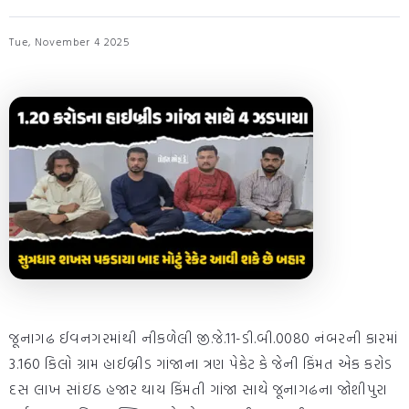
Tue, November 4 2025
જૂનાગઢ ઈવનગરમાંથી નીકળેલી જી.જે.11-ડી.બી.0080 નંબરની કારમાં
3.160 કિલો ગ્રામ હાઈબ્રીડ ગાંજાના ત્રણ પેકેટ કે જેની કિંમત એક કરોડ
દસ લાખ સાંઇઠ હજાર થાય કિંમતી ગાંજા સાથે જૂનાગઢના જોશીપુરા