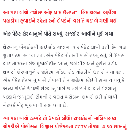
આ પણ વાંચો :“ઘોસ્ટ ઓફ ધ માઉન્ટન” : હિમાચલના બર્ફીલા
પહાડોમા છુપાઈને રહેતા સ્નો લેપર્ડની વસતિ થઇ બે ગણી થઈ
એક પેકેટ શેરબાનુએ પોતે રાખ્યું, રાજકોટ આવીને મુકી ગયા
શેરબાનુ બેંગકોકથી હાઈબ્રીડ ગાંજાના ચાર પેકેટ લાવી હતી જેમાં ત્રણ
જૂનાગઢમાં આપ્યા હતા. એક પેકેટ પોતાની પાસે રાખ્યું હતું. બે દિવસ
બાદ તા.30ના રોજ મુજાહીદ્દીન ખાન, જહાંગીર અને હુશેન ત્રણેય
શખસો શેરબાનુને રાજકોટમાં ગોંડલ રોડ ચોકડીએ ઉતારી ગયા હતા.
એક પેકેટ શેરબાનું પાસે હોવાથી તે રાજકોટમાં કોઈને સપ્લાય થયું કે
અન્ય કોઈને કે પછી શેરબાનુ પાસે જ હશે ? તે બાબતે શેરબાનુ
પકડાયે જ ખૂલશે. ટ્રીમની સવલત બરોડાના શખસે કરી હોવાથી
નેટવર્ક મોટું ખૂલવાની સંભાવના છે.
આ પણ વાંચો :ડમ્પરે તો ઉપાડો લીધો! રાજકોટની માલિયાસણ
ચોકડીએ પોલીસના વિશ્વાસ પ્રોજેક્ટના CCTV તોડ્યા: 4.50 લાખનું