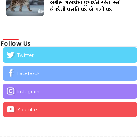
બર્ફીલા પહાડોમા છુપાઈને રહેતા સ્નો
લેપર્ડની વસતિ થઇ બે ગણી થઈ
Follow Us
Twitter
Facebook
Instagram
Youtube