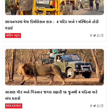
ભાવનગરમાં મેગા ડિમૉલેશન શરુ : 4 મંદિર અને 1 મસ્જિદને તોડી
પડાઈ
બ્રેકિંગ ન્યૂઝ
સાસણ ગીર અને ગિરનાર જંગલ સફારી 16 જૂનથી 4 મહિના માટે
બંધ કરાશે
BREAKING