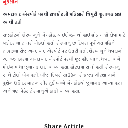
નુકસાન
અમદાવાદ એરપોર્ટ પરથી રાજકોટની મહિલાને ત્રિપુટી જૂનાગઢ લઇ
આવી હતી
રાજકોટની શેરબાનુને બેંગકોક, થાઈલેન્ડમાંથી હાઈબ્રીડ ગાંજો લેવા માટે
વડોદરાના શખસે મોકલી હતી. શેરબાનુ છ દિવસ પૂર્વે ગત મહિને
તા.૨૭ના રોજ અમદાવાદ એરપોર્ટ પર ઉતરી હતી. શેરબાનુને ધવલની
ગ્લાન્ઝા કારમાં અમદાવાદ એરપોર્ટ પરથી મુજાહીદ ખાન, ધવલ અને
મોઈન ખંધા જૂનાગઢ લઈ આવ્યા હતા. હોટલમાં રાખી હતી. શેરબાનુ
સાથે ટ્રોલી બેગ હતી. બીજા દિવસે તા.28ના રોજ જ્હાંગીરશા અને
હુશેન ઉર્ફે દરબાર નાસીર તુર્ક બન્ને બેંગકોકથી જૂનાગઢ આવ્યા હતા
અને ત્રણ પેકેટ શેરબાનુએ કાઢી આપ્યા હતા.
Share Article