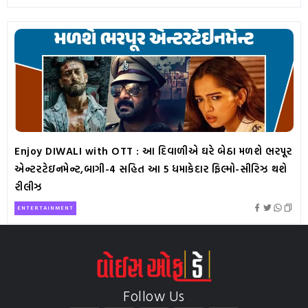
Enjoy DIWALI with OTT : આ દિવાળીએ ઘરે બેઠા મળશે ભરપૂર
એન્ટરટેઇનમેન્ટ,બાગી-4 સહિત આ 5 ધમાકેદાર ફિલ્મો-સીરિઝ થશે
રીલીઝ
ENTERTAINMENT
Follow Us