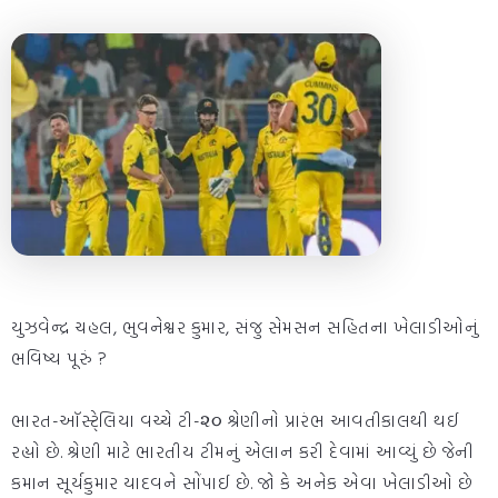
યુઝવેન્દ્ર ચહલ, ભુવનેશ્વર કુમાર, સંજુ સેમસન સહિતના ખેલાડીઓનું
ભવિષ્ય પૂરું ?
ભારત-ઑસ્ટે્લિયા વચ્ચે ટી-૨૦ શ્રેણીનો પ્રારંભ આવતીકાલથી થઈ
રહ્યો છે. શ્રેણી માટે ભારતીય ટીમનું એલાન કરી દેવામાં આવ્યું છે જેની
કમાન સૂર્યકુમાર યાદવને સોંપાઈ છે. જો કે અનેક એવા ખેલાડીઓ છે