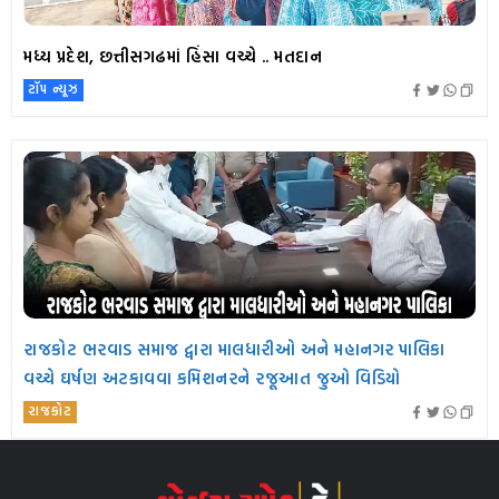
મધ્ય પ્રદેશ, છત્તીસગઢમાં હિંસા વચ્ચે .. મતદાન
ટૉપ ન્યૂઝ
રાજકોટ ભરવાડ સમાજ દ્વારા માલધારીઓ અને મહાનગર પાલિકા
વચ્ચે ઘર્ષણ અટકાવવા કમિશનરને રજૂઆત જુઓ વિડિયો
રાજકોટ