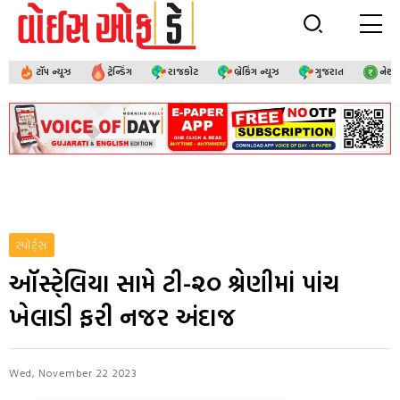
ટૉપ ન્યૂઝ
ટ્રેન્ડિંગ
રાજકોટ
બ્રેકિંગ ન્યૂઝ
ગુજરાત
નેશ
સ્પોર્ટ્સ
ઑસ્ટે્લિયા સામે ટી-૨૦ શ્રેણીમાં પાંચ
ખેલાડી ફરી નજર અંદાજ
Wed, November 22 2023