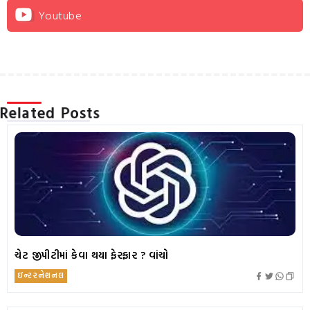
Youtube
Related Posts
ચેટ જીપીટીમાં કેવા થયા ફેરફાર ? વાંચો
ઇન્ટરનેશનલ