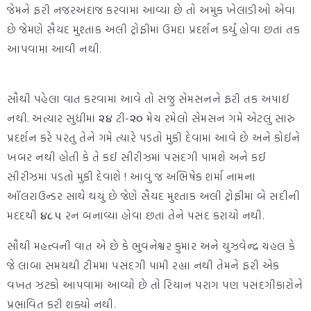
જેમને ફરી નજરઅંદાજ કરવામાં આવ્યા છે તો અમુક ખેલાડીઓ એવા
છે જેમણે સૈયદ મુશ્તાક અલી ટ્રોફીમાં ઉમદા પ્રદર્શન કર્યું હોવા છતાં તક
આપવામાં આવી નથી.
સૌથી પહેલા વાત કરવામાં આવે તો સંજુ સેમસનને ફરી તક અપાઈ
નથી. અત્યાર સુધીમાં ૨૪ ટી-૨૦ મેચ રમેલો સેમસન ગમે એટલું સારું
પ્રદર્શન કરે પરંતુ તેને ગમે ત્યારે પડતો મુકી દેવામાં આવે છે અને કોઈને
ખબર નથી હોતી કે તે કઈ સીરીઝમાં પસંદગી પામશે અને કઈ
સીરીઝમાં પડતો મુકી દેવાશે ! આવું જ અભિષેક શર્મા નામના
ઑલરાઉન્ડર સાથે થયું છે જેણે સૈયદ મુશ્તાક અલી ટ્રોફીમાં બે સદીની
મદદથી ૪૮૫ રન બનાવ્યા હોવા છતાં તેને પસંદ કરાયો નથી.
સૌથી મહત્ત્વની વાત એ છે કે ભુવનેશ્વર કુમાર અને યુઝવેન્દ્ર ચહલ કે
જે લાંબા સમયથી ટીમમાં પસંદગી પામી રહ્યા નથી તેમને ફરી એક
વખત ઝટકો આપવામાં આવ્યો છે તો રિયાન પરાગ પણ પસંદગીકારોને
પ્રભાવિત કરી શક્યો નથી.