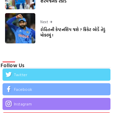
શરમજનક રેકોર્ડ
Next
રોહિતની કેપ્ટનશિપ જશે ? ક્રિકેટ બોર્ડે તેડું
મોકલ્યું !
Follow Us
Twitter
Facebook
Instagram