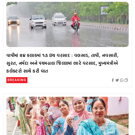
વાપીમાં ૨૪ કલાકમાં ૧૩ ઇંચ વરસાદ : વલસાડ, તાપી, નવસારી,
સુરત, નર્મદા અને પંચમહાલ જિલ્લામાં ભારે વરસાદ, મુખ્યમંત્રીએ
કલેક્ટરો સાથે કરી વાત
BREAKING