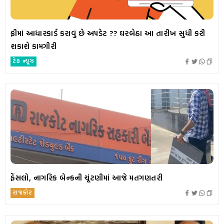
ફ્રીમાં આધારકાર્ડ કરાવું છે અપડેટ ?? ઘરબેઠા આ તારીખ સુધી કરી
શકાશે કામગીરી
ટેક ન્યૂઝ
ફેંસલો, નાગરિક બેન્કની ચૂંટણીમાં આજે મતગણતરી
રાજકોટ