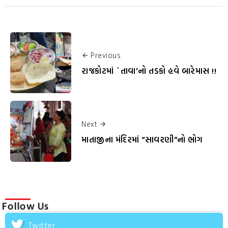
Previous
રાજકોટમાં `તાવા’નો તડકો હવે બારેમાસ !!
Next
માતાજીના મંદિરમાં “સાવરણી”નો ભોગ
Follow Us
Twitter