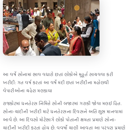
આ વર્ષે સોનામાં ભાવ વધારો છતાં લોકોએ મુહૂર્ત સાચવવા કરી
ખરીદી: ગત વર્ષ કરતાં આ વર્ષે મંદી છતાં ખરીદીના મહોલથી
વેપારીઓના ચહેરા મલકાયા
રાજકોટમાં ધનતેરસ નિમિત્તે સોની બજારમાં ગરાકી જોવા મલઈ હિત.
સોના-ચાંદીની ખરીદી માટે ધનતેરસના દિવસને અતિ શુભ માનવામાં
આવે છે. આ દિવસો મોટેભાગે લોકો પોતાની ક્ષમતા પ્રમાણે સોના-
ચાંદીની ખરીદી કરતાં હોય છે. વવર્ષો ચાલી આવતા આ પરંપરા પ્રમાણે