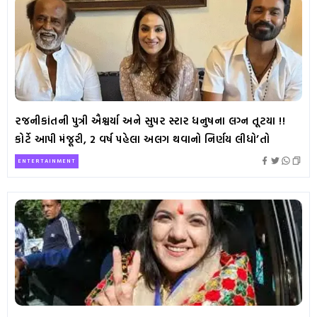
રજનીકાંતની પુત્રી ઐશ્વર્યા અને સુપર સ્ટાર ધનુષના લગ્ન તૂટયા !!
કોર્ટે આપી મંજૂરી, 2 વર્ષ પહેલા અલગ થવાનો નિર્ણય લીધો’તો
ENTERTAINMENT