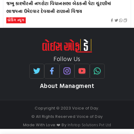
જમ્મુ કાશ્મીરની નગરોટા વિધાનસભા બેઠકની પેટા ચૂંટણીમાં
ભાજપના ઉમેદવાર દેવયાની રાણાનો વિજય
બ્રેકિંગ ન્યૂઝ
Follow Us
About Managment
Copyright © 2023 Voice of Day.
© All Rights Reserved Voice of Day
Infotop Solutions Pvt Ltd
Made With Love ❤️ By