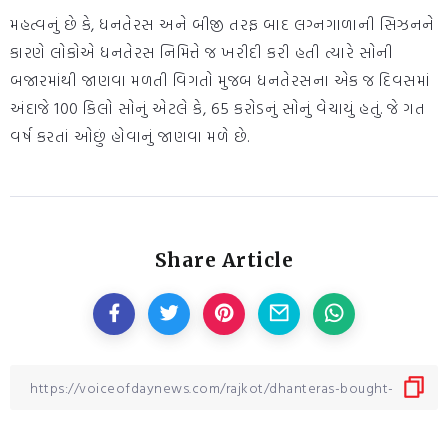
મહત્વનું છે કે, ધનતેરસ અને બીજી તરફ બાદ લગ્નગાળાની સિઝનને
કારણે લોકોએ ધનતેરસ નિમિત્તે જ ખરીદી કરી હતી ત્યારે સોની
બજારમાંથી જાણવા મળતી વિગતો મુજબ ધનતેરસના એક જ દિવસમાં
અંદાજે 100 કિલો સોનું એટલે કે, 65 કરોડનું સોનું વેચાયું હતું. જે ગત
વર્ષ કરતાં ઓછું હોવાનું જાણવા મળે છે.
Share Article