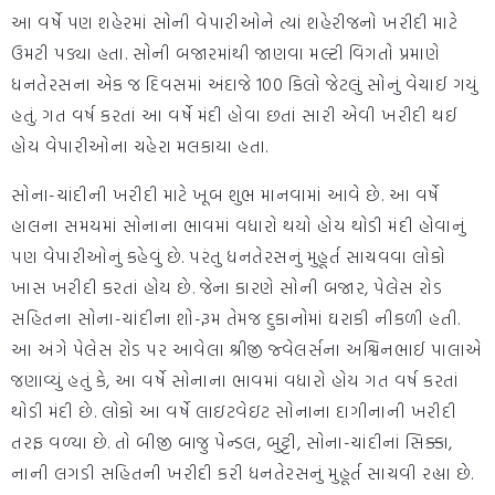
આ વર્ષે પણ શહેરમાં સોની વેપારીઓને ત્યાં શહેરીજનો ખરીદી માટે
ઉમટી પડ્યા હતા. સોની બજારમાંથી જાણવા મલ્ટી વિગતો પ્રમાણે
ધનતેરસના એક જ દિવસમાં અંદાજે 100 કિલો જેટલું સોનું વેચાઈ ગયું
હતું. ગત વર્ષ કરતાં આ વર્ષે મંદી હોવા છતાં સારી એવી ખરીદી થઈ
હોય વેપારીઓના ચહેરા મલકાયા હતા.
સોના-ચાંદીની ખરીદી માટે ખૂબ શુભ માનવામાં આવે છે. આ વર્ષે
હાલના સમયમાં સોનાના ભાવમાં વધારો થયો હોય થોડી મંદી હોવાનું
પણ વેપારીઓનું કહેવું છે. પરંતુ ધનતેરસનું
મુહૂર્ત સાચવવા લોકો
ખાસ ખરીદી કરતાં હોય છે. જેના કારણે સોની બજાર, પેલેસ રોડ
સહિતના સોના-ચાંદીના શો-રૂમ તેમજ દુકાનોમાં ઘરાકી નીકળી હતી.
આ અંગે પેલેસ રોડ પર આવેલા શ્રીજી જ્વેલર્સના અશ્વિનભાઈ પાલાએ
જણાવ્યું હતું કે, આ વર્ષે સોનાના ભાવમાં વધારો હોય ગત વર્ષ કરતાં
થોડી મંદી છે. લોકો આ વર્ષે લાઇટવેઇટ સોનાના દાગીનાની ખરીદી
તરફ વળ્યા છે. તો બીજી બાજુ પેન્ડલ, બુટ્ટી, સોના-ચાંદીનાં સિક્કા,
નાની લગડી સહિતની ખરીદી કરી ધનતેરસનું મુહૂર્ત સાચવી રહ્યા છે.