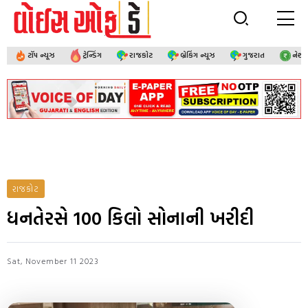
ટૉપ ન્યૂઝ
ટ્રેન્ડિંગ
રાજકોટ
બ્રેકિંગ ન્યૂઝ
ગુજરાત
નેશ
રાજકોટ
ધનતેરસે 100 કિલો સોનાની ખરીદી
Sat, November 11 2023