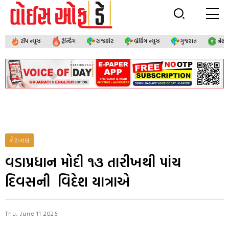
ટૉપ ન્યૂઝ
ટ્રેન્ડિંગ
રાજકોટ
બ્રેકિંગ ન્યૂઝ
ગુજરાત
નેશ
નેશનલ
વડાપ્રધાન મોદી ૧૩ તારીખથી પાંચ
દિવસની વિદેશ યાત્રાએ
Thu, June 11 2026