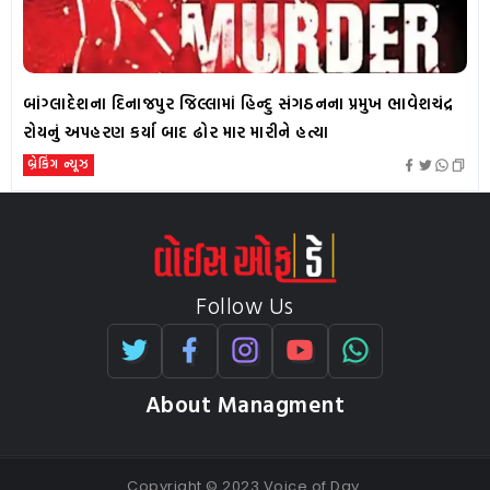
બાંગ્લાદેશના દિનાજપુર જિલ્લામાં હિન્દુ સંગઠનના પ્રમુખ ભાવેશચંદ્ર
રોયનું અપહરણ કર્યા બાદ ઢોર માર મારીને હત્યા
બ્રેકિંગ ન્યૂઝ
Follow Us
About Managment
Copyright © 2023 Voice of Day.