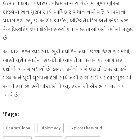
ઉત્પાદન ક્ષમતા વધારવા, વૈશ્વિક સપ્લાય ચેઇનમાં મુખ્ય ભૂમિકા
ભજવવા અને યુરોપ સાથે આર્થિક સંબંધોને નવી ગતિ આપવાનો
પ્રયાસ કરી રહ્યું છે. ઓટોમોબાઈલ, એન્જિનિયરિંગ અને એડવાન્સ્ડ
મેન્યુફેક્ચરિંગ જેવા ક્ષેત્રોમાં સહયોગની શક્યતાઓ બંને દેશોની નજીક
છે.
આ યાત્રા ફક્ત વ્યવસાય સુધી મર્યાદિત નથી. છેલ્લા કેટલાક વર્ષોમાં,
ભારતે યુરોપ સાથેના સંબંધોનો વ્યાપ તેના પરંપરાગત ભાગીદાર
દેશોથી આગળ વધાર્યો છે. ફ્રાન્સ, જર્મની અને ઇટાલી ઉપરાંત, હવે
મધ્ય અને પૂર્વી યુરોપના દેશો સાથે નવી ભાગીદારી પર ભાર મૂકવામાં
આવી રહ્યો છે. સ્લોવાકિયાને તે વ્યૂહરચનાનો એક ભાગ માનવામાં
આવે છે.
Tags:
BharatGlobal
Diplomacy
ExploreTheWorld