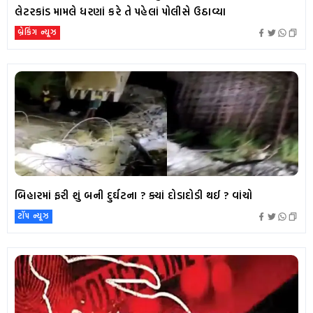
લેટરકાંડ મામલે ધરણાં કરે તે પહેલાં પોલીસે ઉઠાવ્યા
બ્રેકિંગ ન્યૂઝ
બિહારમાં ફરી શું બની દુર્ઘટના ? ક્યાં દોડાદોડી થઈ ? વાંચો
ટૉપ ન્યૂઝ