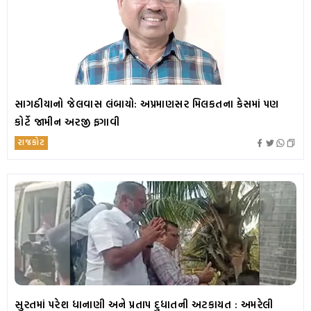
સાગઠીયાનો જેલવાસ લંબાયો: અપ્રમાણસર મિલકતના કેસમાં પણ
કોર્ટે જામીન અરજી ફગાવી
રાજકોટ
સુરતમાં પરેશ ધાનાણી અને પ્રતાપ દુધાતની અટકાયત : અમરેલી