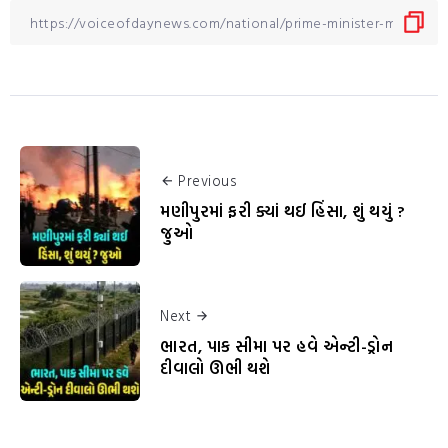
Previous
મણીપુરમાં ફરી ક્યાં થઈ હિંસા, શું થયું ?
જુઓ
Next
ભારત, પાક સીમા પર હવે એન્ટી-ડ્રોન
દીવાલો ઊભી થશે