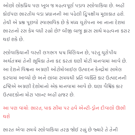
ઓછો લોકપ્રિય પણ ખૂબ જ મહત્વપૂર્ણ પડાવ સ્લોવાકિયા છે. અહીં
કોઈપણ ભારતીય વડા પ્રધાનની આ પહેલી દ્વિપક્ષીય મુલાકાત હશે.
તેથી એ પ્રશ્ન પૂછવો સ્વાભાવિક છે કે મધ્ય યુરોપના આ નાના દેશમાં
ભારતનો રસ કેમ વધી રહ્યો છે? બીજી બાજુ ફ્રાંસ સાથે મહત્વના કરાર
થઈ શકે છે.
સ્લોવાકિયાની વસ્તી લગભગ ૫૫ મિલિયન છે, પરંતુ યુરોપીય
અર્થતંત્રમાં તેની ભૂમિકા તેના કદ કરતાં ઘણી મોટી માનવામાં આવે છે.
આ દેશને વિશ્વના અગ્રણી ઓટોમોબાઈલ ઉત્પાદન કેન્દ્રોમાં સામેલ
કરવામાં આવ્યો છે અને લાંબા સમયથી પ્રતિ વ્યક્તિ કાર ઉત્પાદનની
દ્રષ્ટિએ અગ્રણી દેશોમાંનો એક માનવામાં આવે છે. ઘણા વૈશ્વિક કાર
ઉત્પાદકોના મોટા પ્લાન્ટ અહીં હાજર છે.
આ પણ વાંચો: ભારત, પાક સીમા પર હવે એન્ટી-ડ્રોન દીવાલો ઊભી
થશે
ભારત એવા સમયે સ્લોવાકિયા તરફ જોઈ રહ્યું છે જ્યારે તે તેની