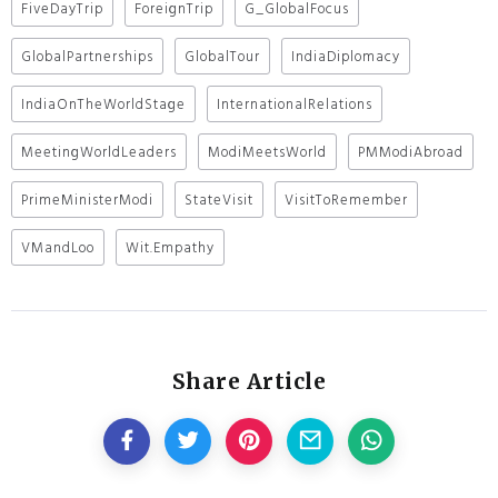
FiveDayTrip
ForeignTrip
G_GlobalFocus
GlobalPartnerships
GlobalTour
IndiaDiplomacy
IndiaOnTheWorldStage
InternationalRelations
MeetingWorldLeaders
ModiMeetsWorld
PMModiAbroad
PrimeMinisterModi
StateVisit
VisitToRemember
VMandLoo
Wit.Empathy
Share Article