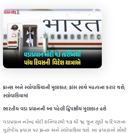
ફ્રાન્સ અને સ્લોવાકિયાની મુલાકાત; ફ્રાંસ સાથે મહત્વના કરાર થશે;
સ્લોવાકિયામાં
ભારતીય વડા પ્રધાનની આ પહેલી દ્વિપક્ષીય મુલાકાત હશે
વડાપ્રધાન નરેન્દ્ર મોદી શનિવારથી ૧૩ થી ૧૮ જૂન સુધી ૫ દિવસના
યુરોપીય પ્રવાસ પર ફ્રાન્સ અને સ્લોવાકિયા જશે. આ પ્રવાસનો સૌથી