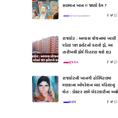
સલમાન ખાન !! જાણો કેમ ?
ENTERTAINMENT
રાજકોટ : આવાસ યોજનામાં ખાલી
પડેલાં 181 ફ્લેટનો કરાશે ડ્રો, આ
તારીખથી ફોર્મ વિતરણ થશે શરૂ
ગુજરાત
રાજકોટની ખાનગી હોસ્પિટલમાં
મણકાના ઓપરેશન બાદ મહિલાનું
મોત : ડોક્ટર સામે બેદરકારીના અક્ષ
ક્રાઇમ