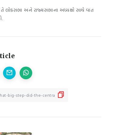
તે લોકસભા અને રાજ્યસભાના અધ્યક્ષો સાથે વાત
ો.
ticle