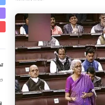
ીં
યો