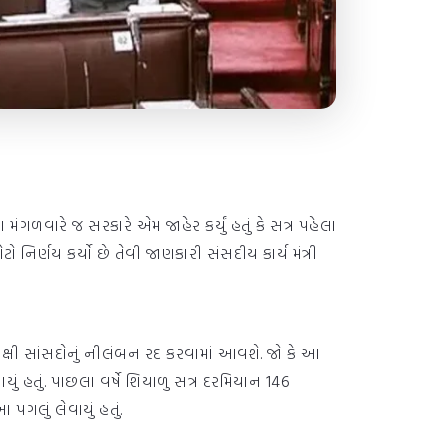
ંગળવારે જ સરકારે એમ જાહેર કર્યું હતું કે સત્ર પહેલા
નિર્ણય કર્યો છે તેવી જાણકારી સંસદીય કાર્ય મંત્રી
પક્ષી સાંસદોનું નીલંબન રદ કરવામાં આવશે. જો કે આ
ં હતું. પાછલા વર્ષે શિયાળુ સત્ર દરમિયાન 146
 પગલું લેવાયું હતું.