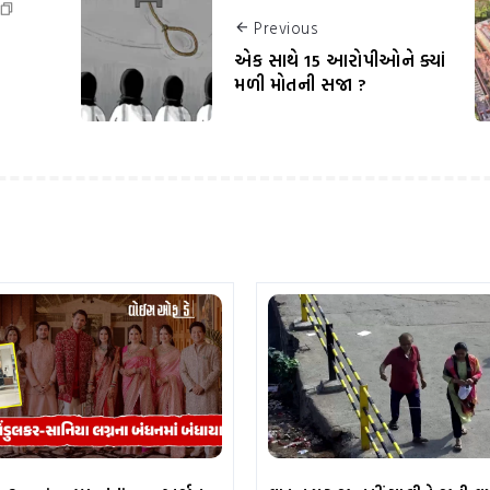
Previous
એક સાથે 15 આરોપીઓને ક્યાં
મળી મોતની સજા ?