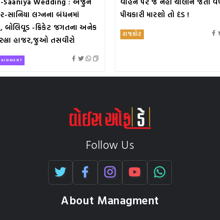
-Saaniya Wedding : અર્જુન
વાહન પર જ નહીં ચાલીને જતી વ
લકર-સાનિયા લગ્નના બંધનમાં
પીચકારી મારશો તો દંડ !
ા, બોલિવૂડ -ક્રિકેટ જગતના અનેક
રાજકોટ
સ રહ્યા હાજર,જુઓ તસવીરો
TAINMENT
Follow Us
About Managment