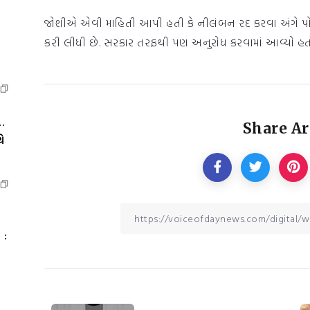
જોશીએ એવી માહિતી આપી હતી કે નીલંબન રદ કરવા અંગે પો
કરી લીધી છે. સરકાર તરફથી પણ અનુરોધ કરવામાં આવ્યો હત
…
Share Ar
ે
 :