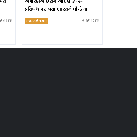
ખતે
અમેરિકાએ ઈરાન ઓઇલ ઉપરથી
પ્રતિબંધ હટાવતાં ભારતને ઘી-કેળા
ઇન્ટરનેશનલ