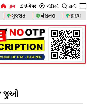
ઈ-પેપર
સર્ચ
હોમ
વીડિયો
ગુજરાત
નેશનલ
ક્રાઇમ
ં ? જુઓ