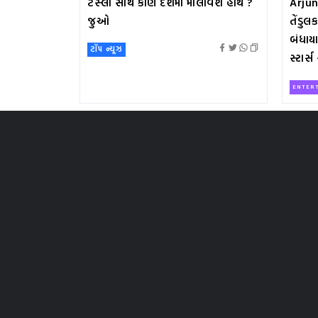
ટેસ્લા સાથે કોણ દેશમાં મીલાવશે હાથ ?
Arjun
જુઓ
તેંડુ
બંધાય
ટૉપ ન્યૂઝ
સ્ટાર્
ENTER