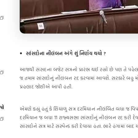
સાંસદોના નીલંબન અંગે શું નિર્ણય થયો ?
આજથી સંસદના બજેટ સત્રનો પ્રારંભ થઈ રહ્યો છે પણ તે પહેલા મ
જ તમામ સાંસદોનું નીલંબન રદ કરવામાં આવશે. સરકારે બહુ મોટો 
પ્રહલાદ જોશીએ આપી હતી.
ેપો
એમણે કહ્યું હતું કે શિયાળુ સત્ર દરમિયાન નીલંબિત બધા જ વિ
દરમિયાન જ બધા 11 રાજ્યસભા સાંસદોનું નીલંબન રદ કરી દેવાયુ
સાંસદોને સત્ર માટે સસ્પેન્ડ કરી દેવાયા હતા. ભારે હંગામાં બાદ આ