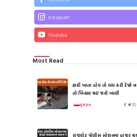
Instagram
Youtube
Most Read
ફાકી ખાતા હોવ તો બંધ કરી દેજો નહ
તો ખિસ્સા થઇ જશે ખાલી
ગુજરાત
રાજકોટ પોલીસ સ્ટેશનમાં હાજર થ