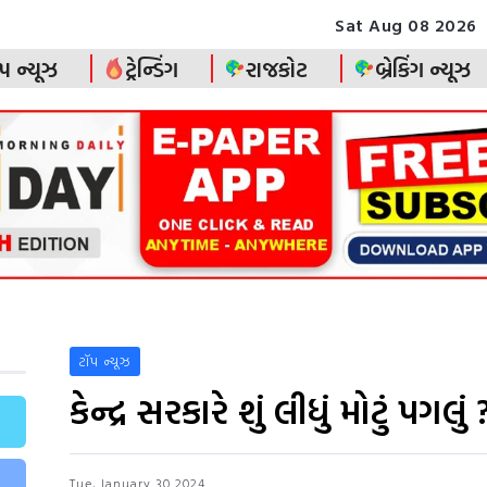
Sat Aug 08 2026
પ ન્યૂઝ
ટ્રેન્ડિંગ
રાજકોટ
બ્રેકિંગ ન્યૂઝ
ટૉપ ન્યૂઝ
કેન્દ્ર સરકારે શું લીધું મોટું પગલુ
Tue, January 30 2024