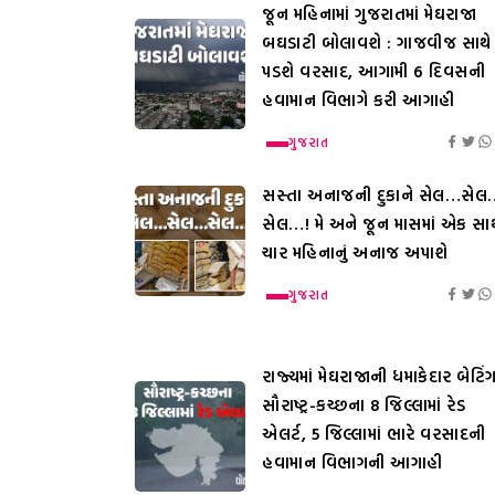
જૂન મહિનામાં ગુજરાતમાં મેઘરાજા
બઘડાટી બોલાવશે : ગાજવીજ સાથે
પડશે વરસાદ, આગામી 6 દિવસની
હવામાન વિભાગે કરી આગાહી
ગુજરાત
સસ્તા અનાજની દુકાને સેલ…સેલ
સેલ…! મે અને જૂન માસમાં એક સાથ
ચાર મહિનાનું અનાજ અપાશે
ગુજરાત
રાજ્યમાં મેઘરાજાની ધમાકેદાર બેટિંગ
સૌરાષ્ટ્ર-કચ્છના 8 જિલ્લામાં રેડ
એલર્ટ, 5 જિલ્લામાં ભારે વરસાદની
હવામાન વિભાગની આગાહી