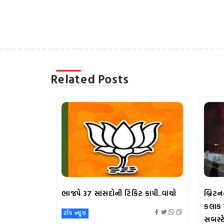
Related Posts
ભાજપે 37 સાંસદોની ટિકિટ કાપી..વાંચો
બ્રિટન
કલાક મ
ટૉપ ન્યૂઝ
સબસ્ટ