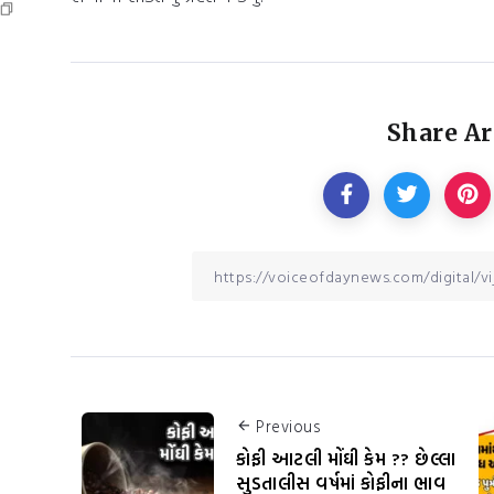
Share Ar
Previous
કોફી આટલી મોંઘી કેમ ?? છેલ્લા
સુડતાલીસ વર્ષમાં કોફીના ભાવ