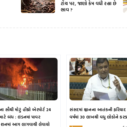
ટોચ પર, જાણો કેમ વધી રહ્યા છે
ભાવ ?
ના સૌથી મોટું હીથ્રો એરપોર્ટ 24
સંસદમાં શ્વાનના આતંકની ફરિયાદ
ાટે બંધ : લંડનમાં પાવર
વર્ષમાં 30 લાખથી વધુ લોકોને કરડ
ેશનમાં આગ લાગવાથી લેવાયો