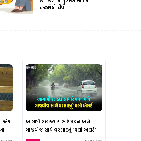
છે.. કહી 4 પુત્રોએ માતાને
તરછોડી દીધી
 : એક
આગામી ૨૪ કલાક ભારે પવન અને
્યા
ગાજવીજ સાથે વરસાદનું ‘યલો એલર્ટ’