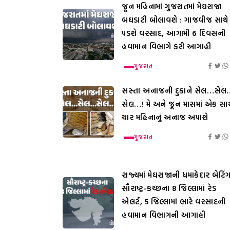
જૂન મહિનામાં ગુજરાતમાં મેઘરાજા
બઘડાટી બોલાવશે : ગાજવીજ સાથે
પડશે વરસાદ, આગામી 6 દિવસની
હવામાન વિભાગે કરી આગાહી
ગુજરાત
સસ્તા અનાજની દુકાને સેલ…સેલ
સેલ…! મે અને જૂન માસમાં એક સાથ
ચાર મહિનાનું અનાજ અપાશે
ગુજરાત
રાજ્યમાં મેઘરાજાની ધમાકેદાર બેટિંગ
સૌરાષ્ટ્ર-કચ્છના 8 જિલ્લામાં રેડ
એલર્ટ, 5 જિલ્લામાં ભારે વરસાદની
હવામાન વિભાગની આગાહી