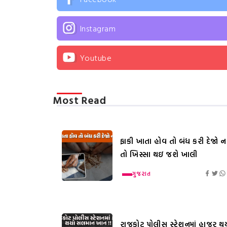
Instagram
Youtube
Most Read
ફાકી ખાતા હોવ તો બંધ કરી દેજો નહ
તો ખિસ્સા થઇ જશે ખાલી
ગુજરાત
રાજકોટ પોલીસ સ્ટેશનમાં હાજર થ