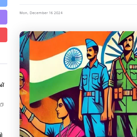
Mon, December 16 2024
ીં
યો