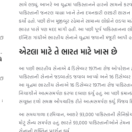
સામે લડ્યું. આખરે આ યુદ્ધમાં પાકિસ્તાનને હારનો સામનો કરવો 
પાકિસ્તાની જનરલ યાહ્યા ખાને તેના દમનકારી લશ્કરી શાસન દ્વ
કર્યો હતો. પછી શેખ મુજીબુર રહેમાને સામાન્ય લોકોને લડવા માટ
ભારત પાસે પણ મદદ માંગી હતી. આ પછી પૂર્વ પાકિસ્તાનના લોકો
ઈન્દિરા ગાંધીએ ભારતીય સેનાને યુદ્ધમાં જવાની મંજૂરી આપી હ
એટલા માટે તે ભારત માટે ખાસ છે
…
ે
આ પછી ભારતીય સેનાએ 4 ડિસેમ્બર 1971ના રોજ ઓપરેશન ટ્રાઇડે
પાકિસ્તાની સેનાને જડબાતોડ જવાબ આપ્યો અને 16 ડિસેમ્બર 1971
આ યુદ્ધમાં ભારતીય સેનાએ 16 ડિસેમ્બર 1971ના રોજ પાકિસ્
નિયાઝીને આત્મસમર્પણ કરવા દબાણ કર્યું હતું. આ પછી કમાન્
 :
સંયુક્ત દળો સમક્ષ ઔપચારિક રીતે આત્મસમર્પણ કર્યું. વિજય
આ સમયગાળા દરમિયાન, આશરે 93,000 પાકિસ્તાની સૈનિકોએ આત્મ
મોટું સૈન્ય સમર્પણ હતું. ભારતે 93,000 પાકિસ્તાનીઓને તેમના
સેનાની શક્તિનું પ્રદર્શન કર્યું.