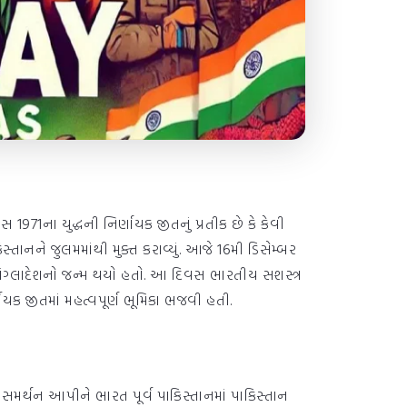
71ના યુદ્ધની નિર્ણાયક જીતનું પ્રતીક છે કે કેવી
્તાનને જુલમમાંથી મુક્ત કરાવ્યું. આજે 16મી ડિસેમ્બર
ાંગ્લાદેશનો જન્મ થયો હતો. આ દિવસ ભારતીય સશસ્ત્ર
ાયક જીતમાં મહત્વપૂર્ણ ભૂમિકા ભજવી હતી.
જૂથને સમર્થન આપીને ભારત પૂર્વ પાકિસ્તાનમાં પાકિસ્તાન