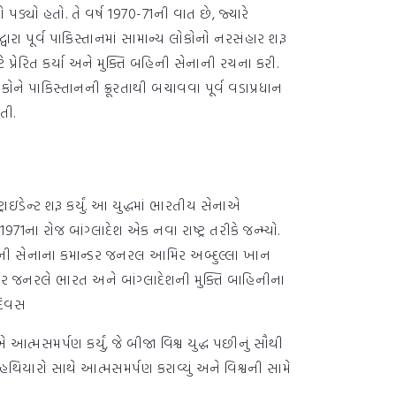
પડ્યો હતો. તે વર્ષ 1970-71ની વાત છે, જ્યારે
ારા પૂર્વ પાકિસ્તાનમાં સામાન્ય લોકોનો નરસંહાર શરૂ
ે પ્રેરિત કર્યા અને મુક્તિ બહિની સેનાની રચના કરી.
ને પાકિસ્તાનની ક્રૂરતાથી બચાવવા પૂર્વ વડાપ્રધાન
તી.
ન્ટ શરૂ કર્યું. આ યુદ્ધમાં ભારતીય સેનાએ
ના રોજ બાંગ્લાદેશ એક નવા રાષ્ટ્ર તરીકે જન્મ્યો.
તાની સેનાના કમાન્ડર જનરલ આમિર અબ્દુલ્લા ખાન
ડર જનરલે ભારત અને બાંગ્લાદેશની મુક્તિ બાહિનીના
 દિવસ
સમર્પણ કર્યું, જે બીજા વિશ્વ યુદ્ધ પછીનું સૌથી
 હથિયારો સાથે આત્મસમર્પણ કરાવ્યું અને વિશ્વની સામે