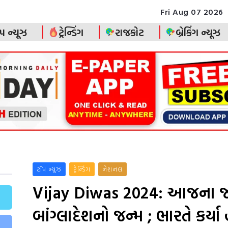
Fri Aug 07 2026
પ ન્યૂઝ
ટ્રેન્ડિંગ
રાજકોટ
બ્રેકિંગ ન્યૂઝ
ટૉપ ન્યૂઝ
ટ્રેન્ડિંગ
નેશનલ
Vijay Diwas 2024: આજના જ
બાંગ્લાદેશનો જન્મ ; ભારતે કર્યા