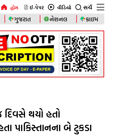
ઈ-પેપર
સર્ચ
હોમ
વીડિયો
ગુજરાત
નેશનલ
ક્રાઇમ
 દિવસે થયો હતો
 હતા પાકિસ્તાનના બે ટુકડા