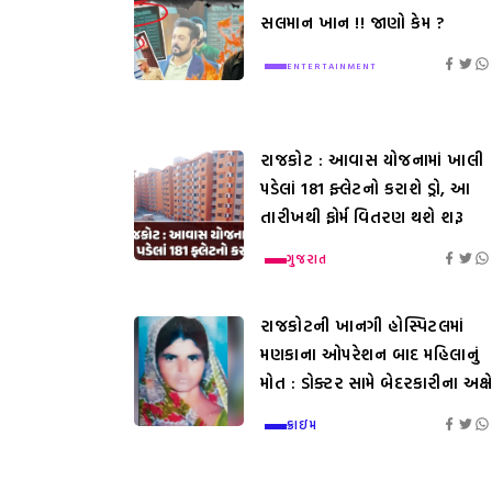
સલમાન ખાન !! જાણો કેમ ?
ENTERTAINMENT
રાજકોટ : આવાસ યોજનામાં ખાલી
પડેલાં 181 ફ્લેટનો કરાશે ડ્રો, આ
તારીખથી ફોર્મ વિતરણ થશે શરૂ
ગુજરાત
રાજકોટની ખાનગી હોસ્પિટલમાં
મણકાના ઓપરેશન બાદ મહિલાનું
મોત : ડોક્ટર સામે બેદરકારીના અક્ષ
ક્રાઇમ