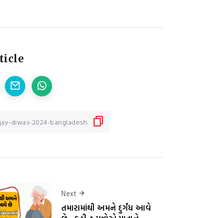
ticle
Next
તમારામાંથી અમને દુર્ગંધ આવે