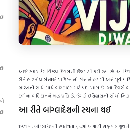
આજે સમગ્ર દેશ વિજય દિવસની ઉજવણી કરી રહ્યો છે. આ દિવસ 19
રીતે ભારતીય સેનાએ પાકિસ્તાની સેનાને હરાવી અને પૂર્વ પાકિસ
ભારતની સાથે સાથે બાંગ્લાદેશ માટે પણ ખાસ છે. આ દિવસે બ
દળોના બલિદાનને શ્રદ્ધાંજલિ છે, જેમણે ઇતિહાસની સૌથી નિર્ણ
ેપો
આ રીતે બાંગ્લાદેશની રચના થઈ
1971 માં, બાંગ્લાદેશની સ્વતંત્રતા યુદ્ધમાં બંગાળી રાષ્ટ્રવાદ 