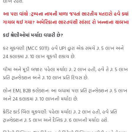
લાખ રહેશે.
આ પણ વાંચો :ટ્રમ્પના નામની માળા જપતાં ભારતીય મતદારો હવે ક્યાં
ગાયબ થઈ ગયા? અમેરિકાના ભારતવંશી સાંસદ રો ખન્નાના ચાબખા
કઈ શ્રેણીઓમાં મર્યાદા વધારી છે?
કર ચુકવણી (MCC 9311): હવે UPI દ્વારા એક સમયે રૂ. 5 લાખ અને
24 કલાકમાં રૂ. 10 લાખ ચૂકવી શકાય છે.
વીમા અને મૂડી બજાર: પહેલા મર્યાદા રૂ. 2 લાખ હતી, હવે તે રૂ. 5 લાખ
પ્રતિ ટ્રાન્ઝેક્શન અને રૂ. 10 લાખ પ્રતિ દિવસ છે.
લોન EMI, B2B કલેક્શન: આ બધામાં પણ પ્રતિ ટ્રાન્ઝેક્શન રૂ. 5 લાખ
અને 24 કલાકમાં રૂ. 10 લાખની મર્યાદા છે.
ક્રેડિટ કાર્ડ બિલ ચુકવણી: પહેલા મર્યાદા રૂ. 2 લાખ હતી, હવે પ્રતિ
ટ્રાન્ઝેક્શન રૂ. 5 લાખ અને દૈનિક રૂ. 6 લાખની મર્યાદા હશે.