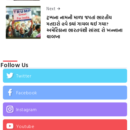
Next
ટ્રમ્પના નામની માળા જપતાં ભારતીય
મતદારો હવે ક્યાં ગાયબ થઈ ગયા?
અમેરિકાના ભારતવંશી સાંસદ રો ખન્નાના
ચાબખા
Follow Us
Twitter
Facebook
Instagram
Youtube