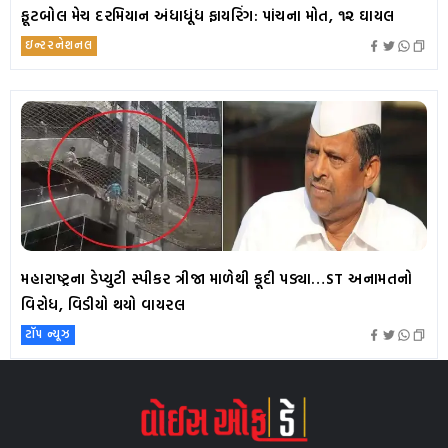
ફૂટબોલ મેચ દરમિયાન અંધાધૂંધ ફાયરિંગ: પાંચના મોત, ૧૨ ઘાયલ
ઇન્ટરનેશનલ
મહારાષ્ટ્રના ડેપ્યુટી સ્પીકર ત્રીજા માળેથી કૂદી પડ્યા…ST અનામતનો
વિરોધ, વિડીયો થયો વાયરલ
ટૉપ ન્યૂઝ