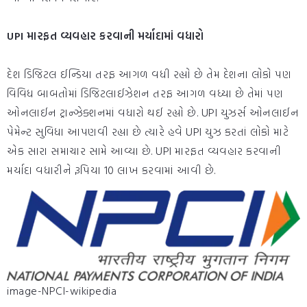
UPI મારફત વ્યવહાર કરવાની મર્યાદામાં વધારો
દેશ ડિજિટલ ઈન્ડિયા તરફ આગળ વધી રહ્યો છે તેમ દેશના લોકો પણ
વિવિધ બાબતોમાં ડિજિટલાઈઝેશન તરફ આગળ વધ્યા છે તેમાં પણ
ઓનલાઈન ટ્રાન્ઝેક્શનમાં વધારો થઈ રહ્યો છે. UPI યુઝર્સ ઓનલાઈન
પેમેન્ટ સુવિધા આપણવી રહ્યા છે ત્યારે હવે UPI યુઝ કરતાં લોકો માટે
એક સારા સમાચાર સામે આવ્યા છે. UPI મારફત વ્યવહાર કરવાની
મર્યાદા વધારીને રૂપિયા 10 લાખ કરવામાં આવી છે.
image-NPCI-wikipedia