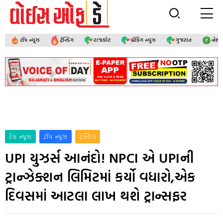
ટૉપ ન્યૂઝ
ટ્રેન્ડિંગ
રાજકોટ
બ્રેકિંગ ન્યૂઝ
ગુજરાત
નેશ
ટેક ન્યૂઝ
ટૉપ ન્યૂઝ
ટ્રેન્ડિંગ
UPI યુઝર્સ આનંદો! NPCI એ UPIની
ટ્રાન્ઝેક્શન લિમિટમાં કર્યો વધારો,એક
દિવસમાં આટલા લાખ થશે ટ્રાન્સફર