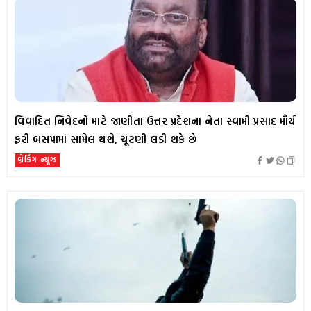
વિવાદિત નિવેદનો માટે જાણીતા ઉત્તર પ્રદેશના નેતા સ્વામી પ્રસાદ મૌર્ય
ફરી બસપામાં સામેલ થશે, ચૂંટણી લડી શકે છે
બ્રેકિંગ ન્યૂઝ