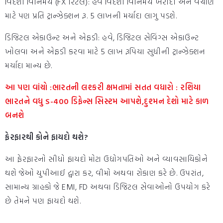
વિદેશી વિનિમય (FX રિટેલ): હવે વિદેશી વિનિમય ખરીદી અને વેચાણ
માટે પણ પ્રતિ ટ્રાન્ઝેક્શન રૂ. 5 લાખની મર્યાદા લાગુ પડશે.
ડિજિટલ એકાઉન્ટ અને એફડી: હવે, ડિજિટલ સેવિંગ્સ એકાઉન્ટ
ખોલવા અને એફડી કરવા માટે 5 લાખ રૂપિયા સુધીની ટ્રાન્ઝેક્શન
મર્યાદા માન્ય છે.
આ પણ વાંચો :ભારતની લશ્કરી ક્ષમતામાં સતત વધારો : રશિયા
ભારતને વધુ S-400 ડિફેન્સ સિસ્ટમ આપશે,દુશ્મન દેશો માટે કાળ
બનશે
ફેરફારથી કોને ફાયદો થશે?
આ ફેરફારનો સીધો ફાયદો મોટા ઉદ્યોગપતિઓ અને વ્યાવસાયિકોને
થશે જેઓ યુપીઆઈ દ્વારા કર, વીમો અથવા રોકાણ કરે છે. ઉપરાંત,
સામાન્ય ગ્રાહકો જે EMI, FD અથવા ડિજિટલ સેવાઓનો ઉપયોગ કરે
છે તેમને પણ ફાયદો થશે.