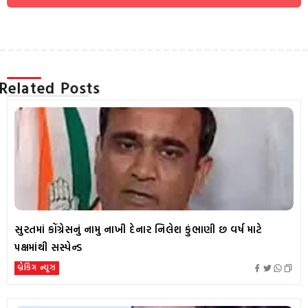
Related Posts
સુરતમાં કોંગ્રેસનું નામુ નાખી દેનાર નિલેશ કુંભાણી છ વર્ષ માટે
પક્ષમાંથી સસ્પેન્ડ
બ્રેકિંગ ન્યૂઝ