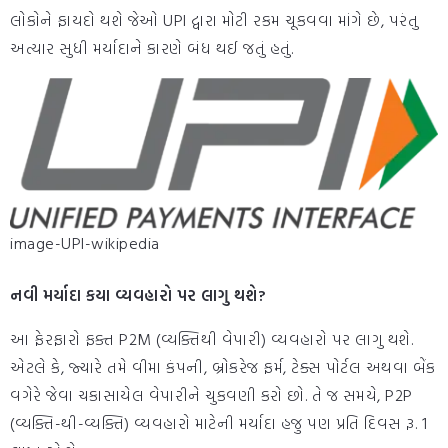
લોકોને ફાયદો થશે જેઓ UPI દ્વારા મોટી રકમ ચૂકવવા માંગે છે, પરંતુ
અત્યાર સુધી મર્યાદાને કારણે બંધ થઈ જતું હતું.
image-UPI-wikipedia
નવી મર્યાદા કયા વ્યવહારો પર લાગુ થશે?
આ ફેરફારો ફક્ત P2M (વ્યક્તિથી વેપારી) વ્યવહારો પર લાગુ થશે.
એટલે કે, જ્યારે તમે વીમા કંપની, બ્રોકરેજ ફર્મ, ટેક્સ પોર્ટલ અથવા બેંક
વગેરે જેવા ચકાસાયેલ વેપારીને ચુકવણી કરો છો. તે જ સમયે, P2P
(વ્યક્તિ-થી-વ્યક્તિ) વ્યવહારો માટેની મર્યાદા હજુ પણ પ્રતિ દિવસ રૂ. 1