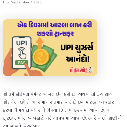
Thu, September 4 2025
જો તમે કોઈપણ પેમેન્ટ ઓનલાઈન કરો છો અથવા તો UPI સાથે
જોડાયેલા છો ટો આ સમાચાર તમારા માટે છે UPI મારફત વ્યવહાર
કરવાની મર્યાદા વધારીને રૂપિયા 10 લાખ કરવામાં આવી છે. આ
છૂટછાટ ખાસ વ્યવહારો માટે આપવામાં આવી છે. ત્યારે ચાલો જાણીએ
આ બાબતે વિગતવાર.