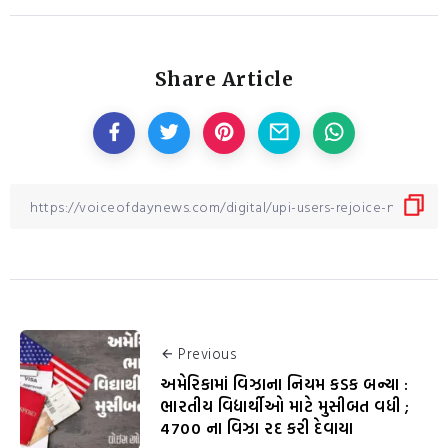
Share Article
Previous
અમેરિકામાં વિઝાના નિયમ કડક બન્યા :
ભારતીય વિદ્યાર્થીઓ માટે મુસીબત વધી ;
4700 ના વિઝા રદ કરી દેવાયા