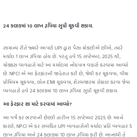
24 કલાકમાં 10 લાખ રૂપિયા સુધી ચૂકવી શકાય.
સામાન્ય રીતે જ્યારે આપણે UPI દ્વારા પૈસા મોકલીએ છીએ, ત્યારે
મર્યાદા 1 લાખ રૂપિયા હોય છે. પરંતુ હવે 15 સપ્ટેમ્બર, 2025 થી,
ચોક્કસ વ્યવહારો માટે આ મર્યાદામાં નોંધપાત્ર વધારો કરવામાં આવ્યો
છે. NPCI એ આ ફેરફારની જાહેરાત કરી છે, જેથી કર ચૂકવવા, વીમા
પ્રીમિયમ ચૂકવવા, લોન EMI ચૂકવવા, શેરબજારમાં રોકાણ કરવા જેવા
વ્યવહારો હવે 24 કલાકમાં 10 લાખ રૂપિયા સુધી ચૂકવી શકાય.
આ ફેરફાર શા માટે કરવામાં આવ્યો?
આ વર્ષે કર ભરવાની છેલ્લી તારીખ 15 સપ્ટેમ્બર 2025 છે. આને
કારણે, NPCI એ કર સંબંધિત UPI વ્યવહારોની મર્યાદા પ્રતિ વ્યવહાર 5
લાખ રૂપિયા અને 24 કલાકમાં 10 લાખ રૂપિયા કરી છે. આનાથી તે