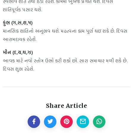
સ્વભાવ શાંત તથા ઠંડો રહેશે. કામમાં ખુબજ પ્રગતિ થશે. દિવસ
શાંતિપૂર્વક પસાર થશે.
કુંભ (ગ,સ,શ,ષ)
માનસિક શાંતિનો અનુભવ થશે. મહત્વના કામ પુર્ણ થઇ શકે છે. દિવસ
આરામદાયક રહેશે.
મીન (દ,ચ,થ,ઝ)
આવક માટે નવો સ્તોત્ર ઉભો કરી શકો છો. સારા સમાચાર મળી શકે છે.
દિવસ શુભ રહેશે.
Share Article