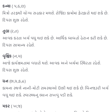
કન્યા
( પ,ઠ,ણ)
મિત્રો તરફથી યોગ્ય સહકાર મળશે. રોજિંદા કામોમાં ફેરફારો થઇ શકે છે.
દિવસ શુભ રહેશે.
તુલા
(ર,ત)
આવક કરતા ખર્ચ વધું થઇ શકે છે. આર્થિક બાબતો હેરાન કરી શકે છે.
દિવસ સામાન્ય રહેશે.
વૃશ્ચિક
(ન,ય)
આજે કાર્યક્ષમતામાં વધારો થશે. આવક અને ખર્ચમાં સ્થિરતા રહેશે.
દિવસ શુભ રહેશે.
ધન
(ભ,ધ,ફ,ઢ)
કામના સ્થળે નાની-મોટી સમસ્યાઓ ઉભી થઇ શકે છે. બિનજરૂરી ખર્ચ
વધું થઇ શકે. સ્વાસ્થ્યનું ઘ્યાન રાખવું પડી શકે.
મકર
( ખ,જ)