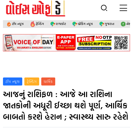
ટૉપ ન્યૂઝ
ટ્રેન્ડિંગ
રાજકોટ
બ્રેકિંગ ન્યૂઝ
ગુજરાત
નેશ
ટૉપ ન્યૂઝ
ટ્રેન્ડિંગ
ધાર્મિક
આજનું રાશિફળ : આજે આ રાશિના
જાતકોની અધૂરી ઈચ્છા થશે પૂર્ણ, આર્થિક
બાબતો કરશે હેરાન ; સ્વાસ્થ્ય સારુ રહેશે