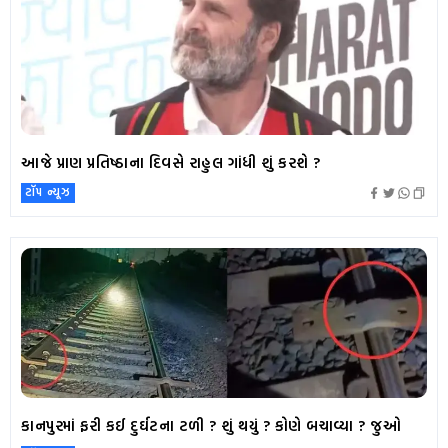
આજે પ્રાણ પ્રતિષ્ઠાના દિવસે રાહુલ ગાંધી શું કરશે ?
ટૉપ ન્યૂઝ
કાનપુરમાં ફરી કઈ દુર્ઘટના ટળી ? શું થયું ? કોણે બચાવ્યા ? જુઓ