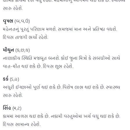
ધાર્મિક કાર્યમાં રસ વધું રહેશે. મહેમાનોનું આગમન થઇ શકે છે. સ્વાસ્થ્ય
સારુ રહેશે.
વૃષભ
(બ,વ,ઉ)
મહેનતનું પૂરતું પરિણામ મળશે. સમાજમાં માન અને પ્રતિષ્ઠા વધશે.
દિવસ તાજગી ભર્યો રહેશે.
મીથુન
(ક,છ,ઘ)
નાણાકીય સ્થિતિ મજબૂત બનશે. કોઈ જુના મિત્રો કે સંબંધીઓ સાથે
વાત-ચીત થઇ શકે છે. દિવસ શુભ રહેશે.
કર્ક
(ડ,હ)
અધુરી ઈચ્છાઓ પુર્ણ થઇ શકે છે. વિશેષ લાભ થઇ શકે છે. સ્વાસ્થ્ય
સારુ રહેશે.
સિંહ
(મ,ટ)
કામમાં આળસ થઇ શકે છે. નકામી વસ્તુઓમાં ખર્ચ વધું થઇ શકે છે.
દિવસ સામાન્ય રહેશે.