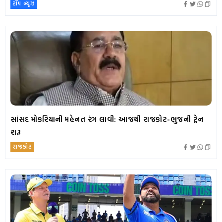
ટૉપ ન્યૂઝ
સાંસદ મોકરિયાની મહેનત રંગ લાવી: આજથી રાજકોટ-ભુજની ટ્રેન
શરૂ
રાજકોટ