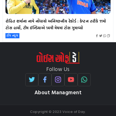
રોહિત શર્માના નામે નોંધાયો અનિચ્છનીય રેકોર્ડ : કેપ્ટન તરીકે 11મો
ટોસ હાર્યો, ટીમ ઈન્ડિયાએ 14મી મેચમાં ટોસ ગુમાવ્યો
ટૉપ ન્યૂઝ
Follow Us
About Managment
Copyright © 2023 Voice of Day.