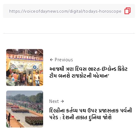
Previous
આજથી ત્રણ દિવસ ભારત-ઈંગ્લેન્ડ ક્રિકેટ
ટીમ બનશે રાજકોટની મહેમાન’
Next
દિલ્હીના કર્તવ્ય પથ ઉપર પ્રજાસત્તાક પર્વની
પરેડ : દેશની તાકાત દુનિયા જોશે